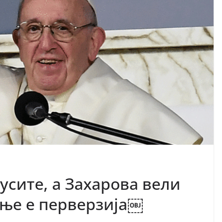
усите, а Захарова вели
ење е перверзија￼