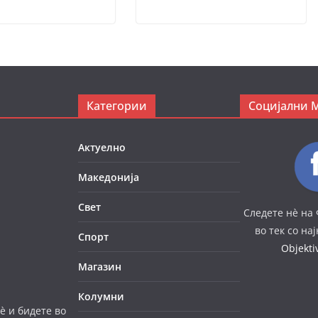
Категории
Социјални 
Актуелно
Македонија
Свет
Следете нè на 
во тек со на
Спорт
Objekt
Магазин
Колумни
è и бидете во