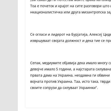
Тоа е почеток и крајот на сите разговори што
нкационалистичка или друга мизантропска зад
Се огласи и лидерот на Бурјатија, Алексеј Циде
извршуваат својата должност и дека тие се пр
Сепак, медиумите објавија дека имало многу 
девојче имало 5 години, а најстарата силуван
првата дама на Украина, неодамна ги обвини 
војната против Украина. Таа, исто така, тврди
своите сопрузи да силуваат Украинки“.