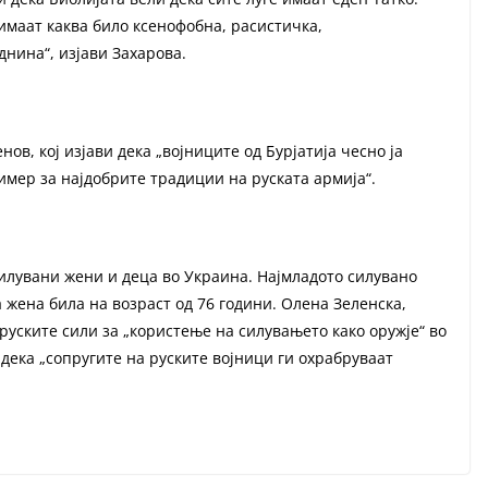
 имаат каква било ксенофобна, расистичка,
нина“, изјави Захарова.
нов, кој изјави дека „војниците од Бурјатија чесно ја
имер за најдобрите традиции на руската армија“.
силувани жени и деца во Украина. Најмладото силувано
а жена била на возраст од 76 години. Олена Зеленска,
руските сили за „користење на силувањето како оружје“ во
 дека „сопругите на руските војници ги охрабруваат