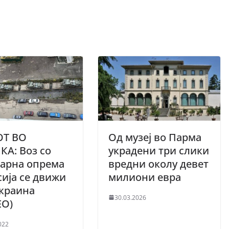
ОТ ВО
Од музеј во Парма
А: Воз со
украдени три слики
еарна опрема
вредни околу девет
сија се движи
милиони евра
краина
30.03.2026
ЕО)
022