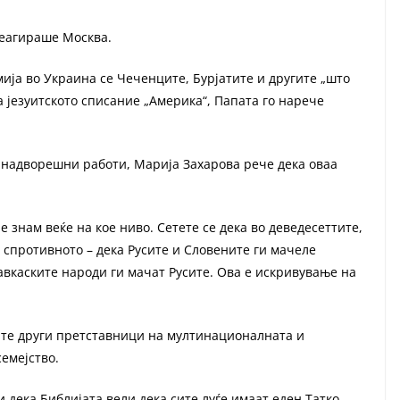
реагираше Москва.
мија во Украина се Чеченците, Бурјатите и другите „што
за језуитското списание „Америка“, Папата го нарече
 надворешни работи, Марија Захарова рече дека оваа
не знам веќе на кое ниво. Сетете се дека во деведесеттите,
а спротивното – дека Русите и Словените ги мачеле
кавкаските народи ги мачат Русите. Ова е искривување на
ите други претставници на мултинационалната и
емејство.
и дека Библијата вели дека сите луѓе имаат еден Татко.