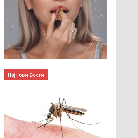
Најнови Вести