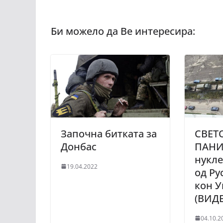
Започна битката за
СВЕТ
Донбас
ПАНИК
нукл
19.04.2022
од Ру
кон У
(ВИД
04.10.2