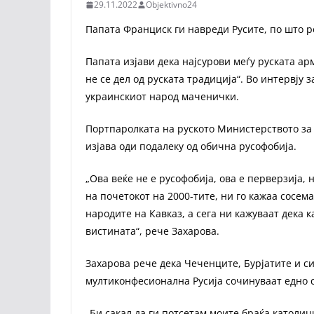
29.11.2022
Objektivno24
Папата Франциск ги навреди Русите, по што 
Папата изјави дека најсурови меѓу руската ар
не се дел од руската традиција“. Во интервју 
украинскиот народ маченички.
Портпаролката на руското Министерството за
изјава оди подалеку од обична русофобија.
„Ова веќе не е русофобија, ова е перверзија, 
на почетокот на 2000-тите, ни го кажаа сосем
народите на Кавказ, а сега ни кажуваат дека 
вистината“, рече Захарова.
Захарова рече дека Чеченците, Бурјатите и с
мултиконфесионална Русија сочинуваат едно с
„Би сакал да ги потсетам моите браќа католиц