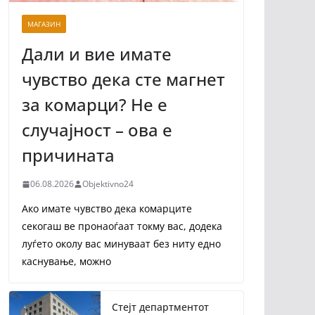
МАГАЗИН
Дали и вие имате
чувство дека сте магнет
за комарци? Не е
случајност – ова е
причината
06.08.2026
Objektivno24
Ако имате чувство дека комарците
секогаш ве пронаоѓаат токму вас, додека
луѓето околу вас минуваат без ниту едно
каснување, можно
Стејт департментот