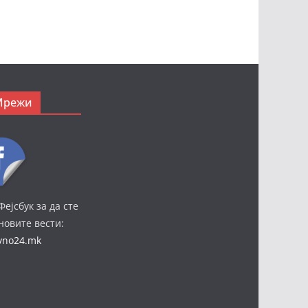
Мрежи
Фејсбук за да сте
јновите вести:
ivno24.mk