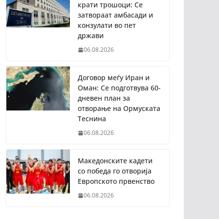
крати трошоци: Се
затвораат амбасади и
конзулати во пет
држави
06.08.2026
Договор меѓу Иран и
Оман: Се подготвува 60-
дневен план за
отворање на Ормуската
Теснина
06.08.2026
Македонските кадети
со победа го отворија
Европското првенство
06.08.2026