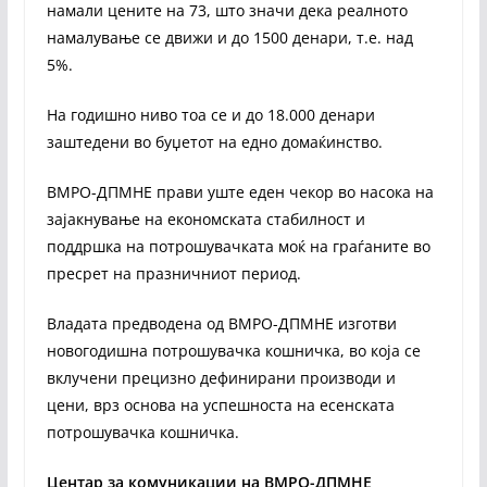
намали цените на 73, што значи дека реалното
намалување се движи и до 1500 денари, т.е. над
5%.
На годишно ниво тоа се и до 18.000 денари
заштедени во буџетот на едно домаќинство.
ВМРО-ДПМНЕ прави уште еден чекор во насока на
зајакнување на економската стабилност и
поддршка на потрошувачката моќ на граѓаните во
пресрет на празничниот период.
Владата предводена од ВМРО-ДПМНЕ изготви
новогодишна потрошувачка кошничка, во која се
вклучени прецизно дефинирани производи и
цени, врз основа на успешноста на есенската
потрошувачка кошничка.
Центар за комуникации на ВМРО-ДПМНЕ