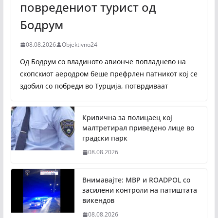
повредениот турист од
Бодрум
08.08.2026
Objektivno24
Од Бодрум со владиното авионче попладнево на
скопскиот аеродром беше префрлен патникот кој се
здобил со побреди во Турција, потврдиваат
Кривична за полицаец кој
малтретирал приведено лице во
градски парк
08.08.2026
Внимавајте: МВР и ROADPOL со
засилени контроли на патиштата
викендов
08.08.2026