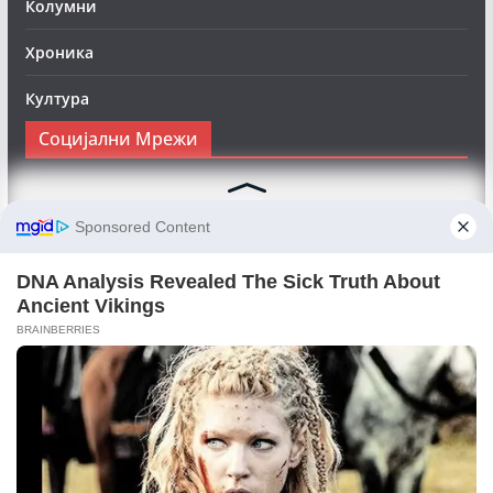
Колумни
Хроника
Култура
Социјални Мрежи
Следете нè на Фејсбук за да сте во тек со најновите
вести:
Objektivno24.mk