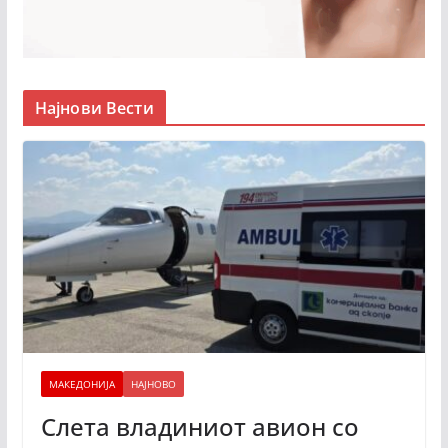
Најнови Вести
МАКЕДОНИЈА
НАЈНОВО
Слета владиниот авион со