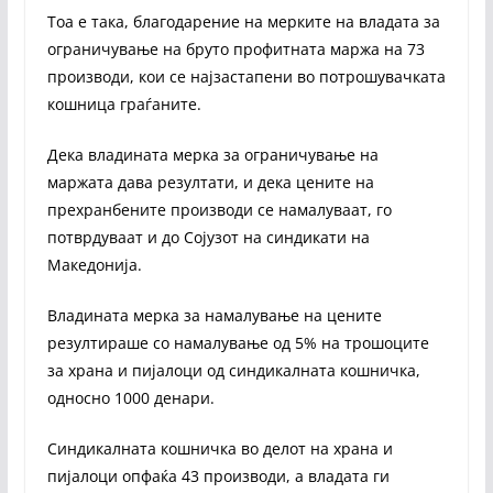
Тоа е така, благодарение на мерките на владата за
ограничување на бруто профитната маржа на 73
производи, кои се најзастапени во потрошувачката
кошница граѓаните.
Дека владината мерка за ограничување на
маржата дава резултати, и дека цените на
прехранбените производи се намалуваат, го
потврдуваат и до Сојузот на синдикати на
Македонија.
Владината мерка за намалување на цените
резултираше со намалување од 5% на трошоците
за храна и пијалоци од синдикалната кошничка,
односно 1000 денари.
Синдикалната кошничка во делот на храна и
пијалоци опфаќа 43 производи, а владата ги