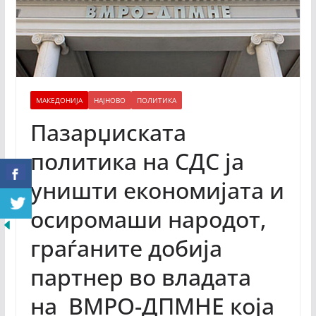
МАКЕДОНИЈА
НАЈНОВО
ПОЛИТИКА
Пазарџиската
политика на СДС ја
уништи економијата и
осиромаши народот,
граѓаните добија
партнер во владата
на ВМРО-ДПМНЕ која