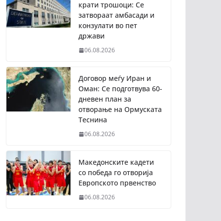
крати трошоци: Се
затвораат амбасади и
конзулати во пет
држави
06.08.2026
Договор меѓу Иран и
Оман: Се подготвува 60-
дневен план за
отворање на Ормуската
Теснина
06.08.2026
Македонските кадети
со победа го отворија
Европското првенство
06.08.2026