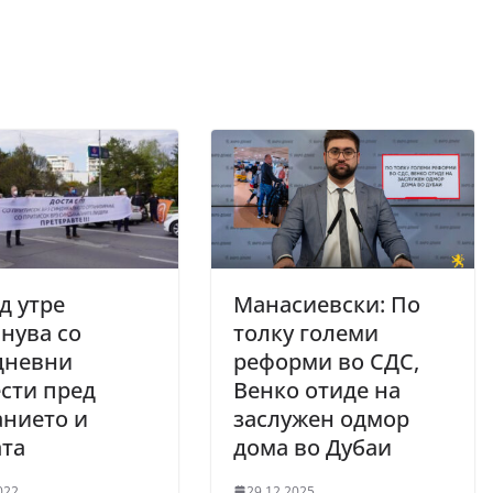
д утре
Манасиевски: По
нува со
толку големи
дневни
реформи во СДС,
сти пред
Венко отиде на
анието и
заслужен одмор
ата
дома во Дубаи
022
29.12.2025