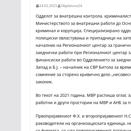
24.02.2025
Objektivno24
Одделот за внатрешна контрола, криминалис
Министерството за внатрешни работи до Осно
криминал и корупција, Специјализирано одде
полициски овластувања и припадници на затв
началник на Регионалниот центар за гранични
заеднички работи при Регионалниот центар за
финансиски работи во Одделението за заедни
Запад и Б.Ј. – началник на СВР Битола за вр
сомнение за сторено кривично дело „несовесн
законик.
Во текот на 2021 година, МВР распиша оглас з
работни и други простории на МВР и АНБ за п
Првопријавениот Ф.Х. и второпријавениот Н.С.
раководители на организациската единица, н
со фирмата, со што првопријавениот потпишал