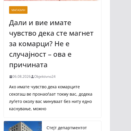
МАГАЗИН
Дали и вие имате
чувство дека сте магнет
за комарци? Не е
случајност – ова е
причината
06.08.2026
Objektivno24
Ако имате чувство дека комарците
секогаш ве пронаоѓаат токму вас, додека
луѓето околу вас минуваат без ниту едно
каснување, можно
Стејт департментот