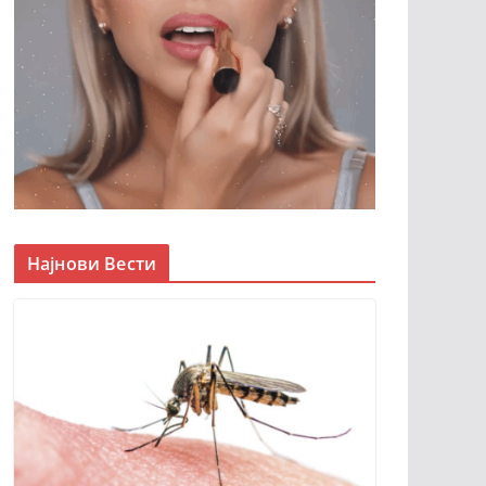
Најнови Вести