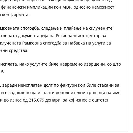
л финансиски импликации кон МВР, односно неможност
и кон фирмата.
мковната спогодба, следење и плаќање на склучените
ствената документација на Регионалниот центар за
клучената Рамковна спогодба за набавка на услуги за
чни средства.
 исплата, иако услугите биле навремено извршени, со што
ВР.
, заради неисплатен долг по фактури кои биле стасани за
ти е задолжено да исплати дополнителни трошоци на име
 во износ од 215.079 денари, за кој износ е оштетен