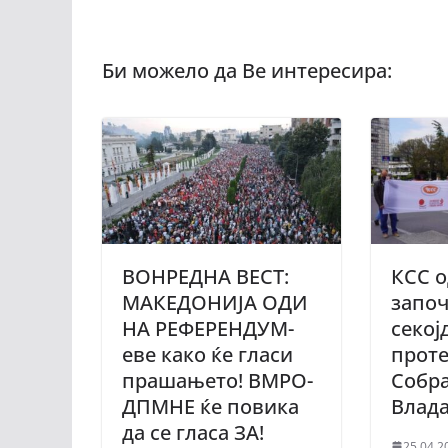
ВОНРЕДНА ВЕСТ:
КСС о
МАКЕДОНИЈА ОДИ
започ
НА РЕФЕРЕНДУМ-
секој
еве како ќе гласи
проте
прашањето! ВМРО-
Собр
ДПМНЕ ќе повика
Влад
да се гласа ЗА!
25.04.2