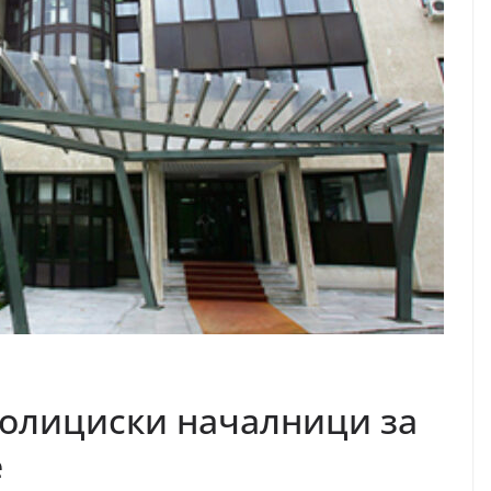
полициски началници за
е