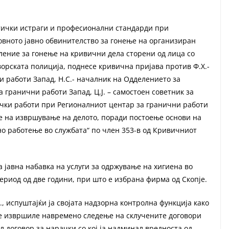
тички истраги и професионални стандарди при
вното јавно обвинителство за гонење на организиран
ление за гонење на кривични дела сторени од лица со
орската полиција, поднесе кривична пријава против Ф.Х.-
 работи Запад, Н.С.- началник на Одделението за
 гранични работи Запад, Ц.Ј. – самостоен советник за
чки работи при Регионалниот центар за гранични работи
еме на извршување на делото, поради постоење основи на
о работење во службата“ по член 353-в од Кривичниот
а јавна набавка на услуги за одржување на хигиена во
ериод од две години, при што е избрана фирма од Скопје.
, испуштајќи ја својата надзорна контролна функција како
е извршиле навремено следење на склучените договори
 договор за нарачки со кој ја надминал вредноста од