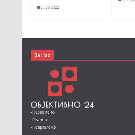
05.09.2022
За Нас
-Независно
-Реално
-Навремено