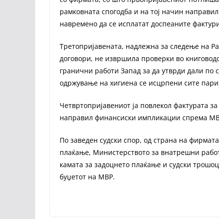
рамковната спогодба и на тој начин направи
навремено да се исплатат доспеаните фактур
Третопријавената, надлежна за следење на Ра
договори, не извршила проверки во книговод
гранични работи Запад за да утврди дали по с
одржување на хигиена се исцрпени сите пари
Четвртопријавениот ја повлекол фактурата за
направил финансиски импликации спрема М
По заведен судски спор, од страна на фирмата
плаќање, Министерството за внатрешни рабо
камата за задоцнето плаќање и судски трошоци
буџетот на МВР.