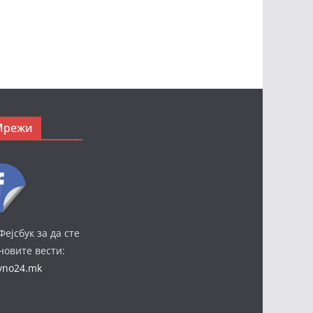
Мрежи
Фејсбук за да сте
јновите вести:
ivno24.mk