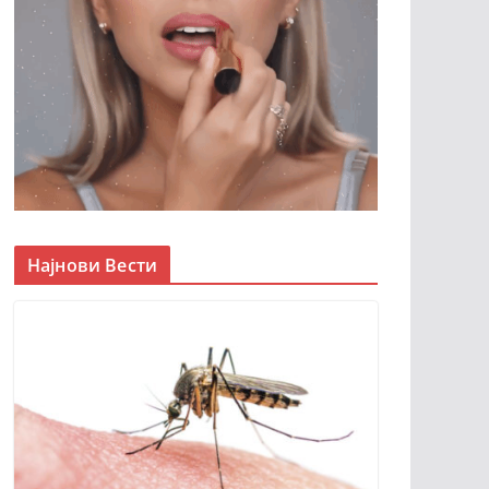
Најнови Вести