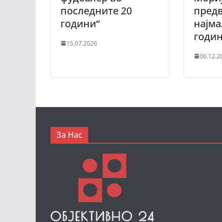
последните 20
предв
години“
најма
годи
15.07.2026
06.12.2
За Нас