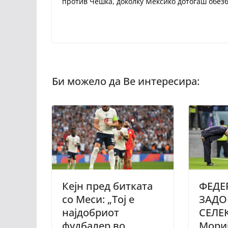
против Чешка, доколку Мексико дотогаш обезб
Кејн пред битката
ФЕДЕ
со Меси: „Тој е
ЗАДО
најдобриот
СЕЛЕ
фудбалер во
Мориј