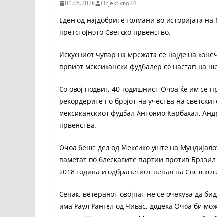
01.06.2026
Objektivno24
Еден од најдобрите голмани во историјата на
претстојното Светско првенство.
Искусниот чувар на мрежата се најде на конеч
првиот мексикански фудбалер со настап на ш
Со овој подвиг, 40-годишниот Очоа ќе им се 
рекордерите по бројот на учества на светски
мексиканскиот фудбал Антонио Карбахал, Андр
првенства.
Очоа беше дел од Мексико уште на Мундијалот
паметат по блескавите партии против Бразил 
2018 година и одбранетиот пенал на Светското
Сепак, ветеранот овојпат не се очекува да би
има Раул Рангел од Чивас, додека Очоа би мож