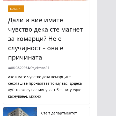
МАГАЗИН
Дали и вие имате
чувство дека сте магнет
за комарци? Не е
случајност – ова е
причината
06.08.2026
Objektivno24
Ако имате чувство дека комарците
секогаш ве пронаоѓаат токму вас, додека
луѓето околу вас минуваат без ниту едно
каснување, можно
Стејт департментот