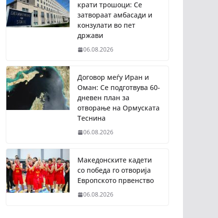
крати трошоци: Се
затвораат амбасади и
конзулати во пет
држави
06.08.2026
Договор меѓу Иран и
Оман: Се подготвува 60-
дневен план за
отворање на Ормуската
Теснина
06.08.2026
Македонските кадети
со победа го отворија
Европското првенство
06.08.2026