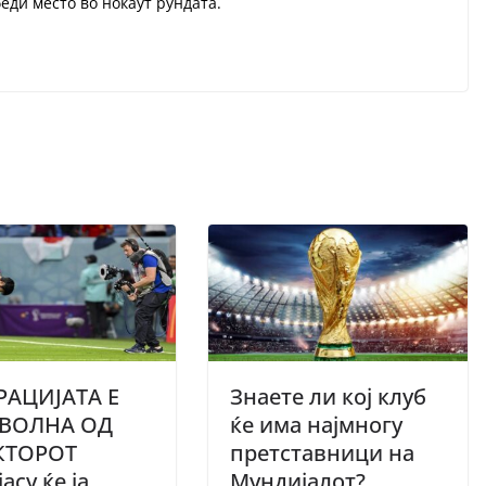
еди место во нокаут рундата.
РАЦИЈАТА Е
Знаете ли кој клуб
ВОЛНА ОД
ќе има најмногу
КТОРОТ
претставници на
асу ќе ја
Мундијалот?