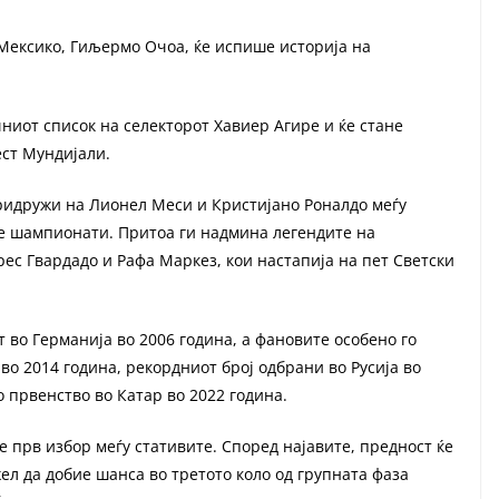
 Мексико, Гиљермо Очоа, ќе испише историја на
ниот список на селекторот Хавиер Агире и ќе стане
ест Мундијали.
придружи на Лионел Меси и Кристијано Роналдо меѓу
те шампионати. Притоа ги надмина легендите на
ес Гвардадо и Рафа Маркез, кои настапија на пет Светски
 во Германија во 2006 година, а фановите особено го
во 2014 година, рекордниот број одбрани во Русија во
 првенство во Катар во 2022 година.
де прв избор меѓу стативите. Според најавите, предност ќе
ел да добие шанса во третото коло од групната фаза