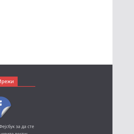
Мрежи
Фејсбук за да сте
јновите вести: