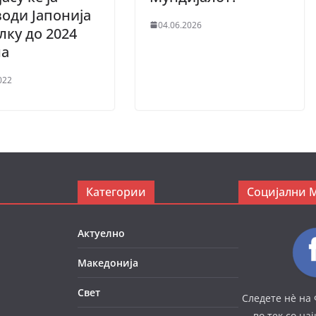
оди Јапонија
04.06.2026
лку до 2024
на
022
Категории
Социјални 
Актуелно
Македонија
Свет
Следете нè на 
во тек со на