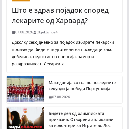
Што е здрав појадок според
лекарите од Харвард?
07.08.2026
Objektivno24
Доколку секојдневно за појадок избирате пекарски
производи, бидете подготвени на последици како
дебелина, недостиг на енергија, замор и
раздразливост. Лекарката
Македонија со гол во последните
секунди ја победи Португалија
07.08.2026
Бидете дел од олимписката
приказна: Отворени апликации
за волонтери за Игрите во Лос