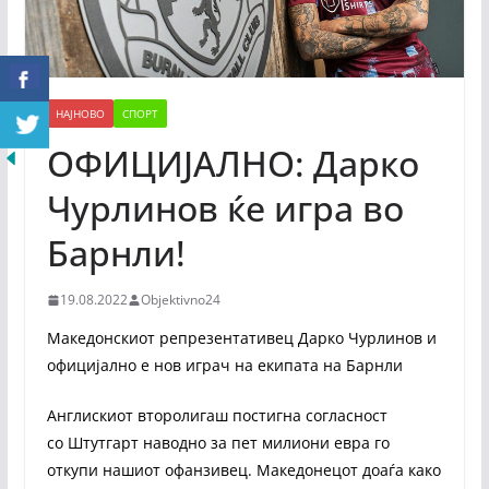
НАЈНОВО
СПОРТ
ОФИЦИЈАЛНО: Дарко
Чурлинов ќе игра во
Барнли!
19.08.2022
Objektivno24
Македонскиот репрезентативец Дарко Чурлинов и
официјално е нов играч на екипата на Барнли
Англискиот второлигаш постигна согласност
со Штутгарт наводно за пет милиони евра го
откупи нашиот офанзивец. Македонецот доаѓа како