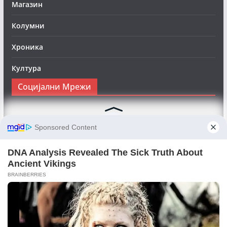
Магазин
Колумни
Хроника
Култура
Социјални Мрежи
Следете нè на Фејсбук за да сте во тек со најновите
вести:
Objektivno24.mk