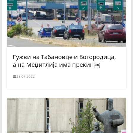
Гужви на Табановце и Богородица,
а на Меџитлија има прекин￼
28.07.2022