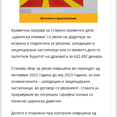
Кривична пријава за сторено кривично дело
„царинска измама“ со увози на додатоци за
исхрана е поднесена за увозник, шпедиции и
лиценцирани застапници кои со ваквото дело го
оштетиле Буџетот на државата за 622.492 денари.
Станува збор за увози извршени во периодот од
октомври 2022 година до мај 2023 година, за кои
осомничените – шпедиции и лиценцирани
застапници, во договор со увозникот, стоката ја
пријавувале во погрешна тарифна ознака со
пониски царински давачки.
Делото е откриено при контроли извршени од