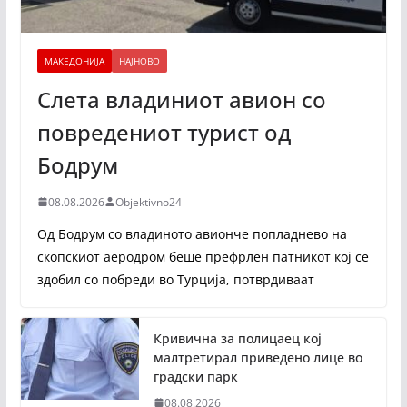
МАКЕДОНИЈА
НАЈНОВО
Слета владиниот авион со
повредениот турист од
Бодрум
08.08.2026
Objektivno24
Од Бодрум со владиното авионче попладнево на
скопскиот аеродром беше префрлен патникот кој се
здобил со побреди во Турција, потврдиваат
Кривична за полицаец кој
малтретирал приведено лице во
градски парк
08.08.2026