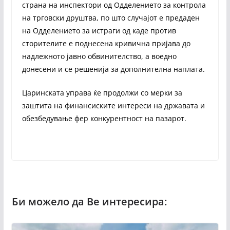
страна на инспектори од Одделението за контрола
на трговски друштва, по што случајот е предаден
на Одделението за истраги од каде против
сторителите е поднесена кривична пријава до
надлежното јавно обвинителство, а воедно
донесени и се решенија за дополнителна наплата.
Царинската управа ќе продолжи со мерки за
заштита на финансиските интереси на државата и
обезбедување фер конкурентност на пазарот.