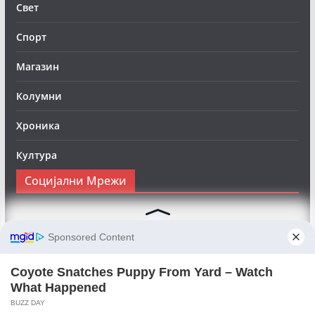
Свет
Спорт
Магазин
Колумни
Хроника
Култура
Социјални Мрежи
Следете нè на Фејсбук за да сте во тек со најновите
вести:
Objektivno24.mk