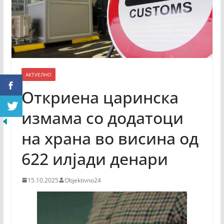
АКТУЕЛНО
Откриена царинска
измама со додатоци
на храна во висина од
622 илјади денари
15.10.2025
Objektivno24