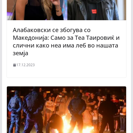
Алабаковски се збогува со
Македонија: Само за Теа Таировиќ и
слични како неа има леб во нашата
земја
17.12.2023