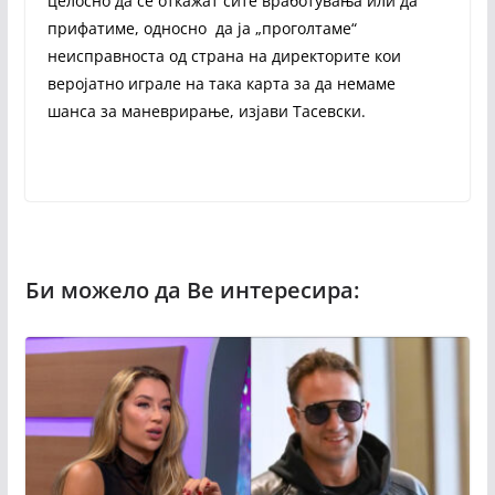
целосно да се откажат сите вработувања или да
прифатиме, односно да ја „проголтаме“
неисправноста од страна на директорите кои
веројатно играле на така карта за да немаме
шанса за маневрирање, изјави Тасевски.