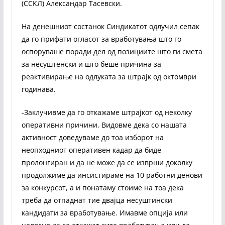
(ССКЛ) Александар Тасевски.
На денешниот состанок Синдикатот одлучил сепак
да го прифати огласот за вработувања што го
оспоруваше поради дел од позициите што ги смета
за несуштенски и што беше причина за
реактивирање на одлуката за штрајк од октомври
годинава.
-Заклучивме да го откажаме штрајкот од неколку
оперативни причини. Видовме дека со нашата
активност доведуваме до тоа изборот на
неопходниот оперативен кадар да биде
пролонгиран и да не може да се изврши доколку
продолжиме да инсистираме на 10 работни денови
за конкурсот, а и понатаму стоиме на тоа дека
треба да отпаднат тие двајца несуштински
кандидати за вработување. Имавме опција или