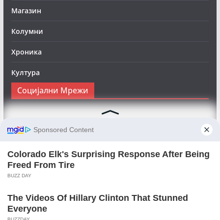
Магазин
Колумни
Хроника
Култура
Социјални Мрежи
Следете нè на Фејсбук за да сте во тек со најновите
вести:
Objektivno24.mk