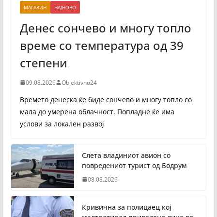
МАГАЗИН
НАЈНОВО
Денес сончево и многу топло
време со температура од 39
степени
09.08.2026
Objektivno24
Времето денеска ќе биде сончево и многу топло со
мала до умерена облачност. Попладне ќе има
услови за локален развој
Слета владиниот авион со
повредениот турист од Бодрум
08.08.2026
Кривична за полицаец кој