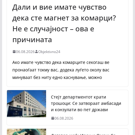
Дали и вие имате чувство
дека сте магнет за комарци?
Не е случајност – ова е
причината
06.08.2026
Objektivno24
Ако имате чувство дека комарците секогаш ве
пронаоѓаат токму вас, додека луѓето околу вас
минуваат без ниту едно каснување, можно
Стејт департментот крати
трошоци: Се затвораат амбасади
и конзулати во пет држави
06.08.2026