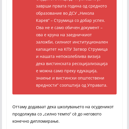
заврши првата година од средното
образование во ДСУ „Никола
Карев“ – Струмица со добар успех.
Ова не е само обичен документ –
ова е круна на заедничкиот
заложби, силниот институционален
капацитет на КПУ Затвор Струмица
и нашата непоколеблива визија
дека вистинската ресоцијализација
е можна само преку едукација,
знаење и вистински општествени
вредности“ соопштија од Управата.
Оттаму додаваат дека школувањето на осуденикот
продолжува со „силно темпо“ сè до неговото
конечно дипломирање.