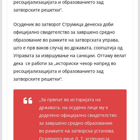
ресоцијализацијата и образованието зад
затворските решетки“.
Осуденик во затворот Струмица денеска доби
официјално свидетелство за завршено средно
образование во рамките на затворската управа,
што е прв ваков случај во државата, соопштија од
Управата за извршување на санкции. Оттаму велат
дека се работи за „историски чекор напред во
ресоцијализацијата и образованието зад
затворските решетки“.
„За првпат во историјата на
државата, на осудено лице му е
доделено официјално свидетелство
за завршено средно образование
во рамките на затворска установа.
Осуденото лице Д. Т. успешно ја