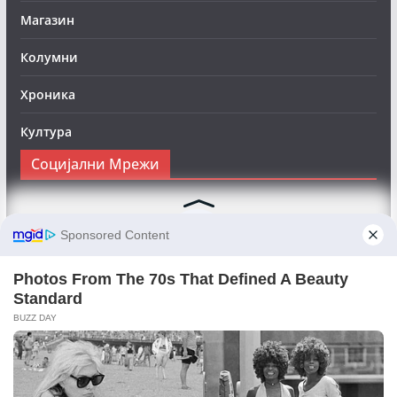
Магазин
Колумни
Хроника
Култура
Социјални Мрежи
Следете нè на Фејсбук за да сте во тек со најновите
вести:
Objektivno24.mk