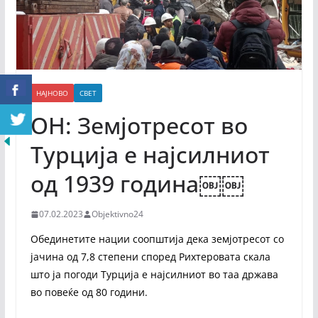
НАЈНОВО
СВЕТ
ОН: Земјотресот во
Турција е најсилниот
од 1939 година￼￼
07.02.2023
Objektivno24
Обединетите нации соопштија дека земјотресот со
јачина од 7,8 степени според Рихтеровата скала
што ја погоди Турција е најсилниот во таа држава
во повеќе од 80 години.