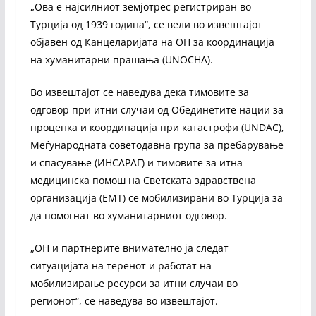
„Ова е најсилниот земјотрес регистриран во
Турција од 1939 година“, се вели во извештајот
објавен од Канцеларијата на ОН за координација
на хуманитарни прашања (UNOCHA).
Во извештајот се наведува дека тимовите за
одговор при итни случаи од Обединетите нации за
проценка и координација при катастрофи (UNDAC),
Меѓународната советодавна група за пребарување
и спасување (ИНСАРАГ) и тимовите за итна
медицинска помош на Светската здравствена
организација (ЕМТ) се мобилизирани во Турција за
да помогнат во хуманитарниот одговор.
„ОН и партнерите внимателно ја следат
ситуацијата на теренот и работат на
мобилизирање ресурси за итни случаи во
регионот“, се наведува во извештајот.