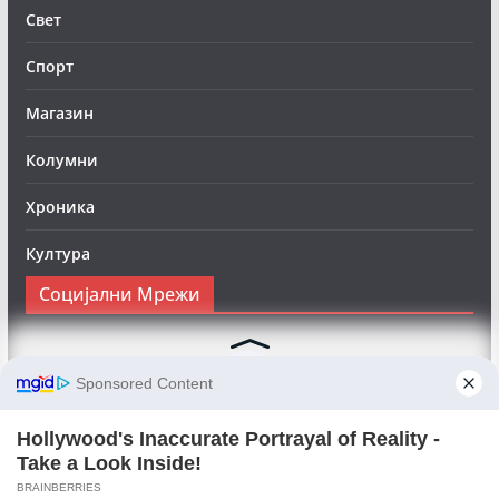
Свет
Спорт
Магазин
Колумни
Хроника
Култура
Социјални Мрежи
Следете нè на Фејсбук за да сте во тек со најновите
вести:
Objektivno24.mk