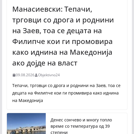
Манасиевски: Тепачи,
трговци со дрога и роднини
на Заев, тоа се децата на
Филипче кои ги промoвира
како иднина на Македонија
ако дојде на власт
09.08.2026
Objektivno24
Тепачи, трговци со дрога и роднини на Заев, тоа се
децата на Филипче кои ги промивира како иднина
на Македонија
Денес сончево и многу топло
време со температура од 39
степени