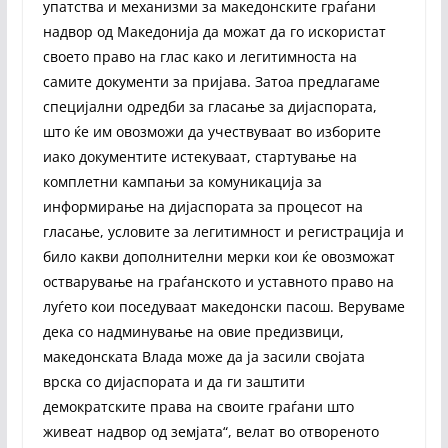
упатства и механизми за македонските граѓани
надвор од Македонија да можат да го искористат
своето право на глас како и легитимноста на
самите документи за пријава. Затоа предлагаме
специјални одредби за гласање за дијаспората,
што ќе им овозможи да учествуваат во изборите
иако документите истекуваат, стартување на
комплетни кампањи за комуникација за
информирање на дијаспората за процесот на
гласање, условите за легитимност и регистрација и
било какви дополнителни мерки кои ќе овозможат
остварување на граѓанското и уставното право на
луѓето кои поседуваат македонски пасош. Веруваме
дека со надминување на овие предизвици,
македонската Влада може да ја засили својата
врска со дијаспората и да ги заштити
демократските права на своите граѓани што
живеат надвор од земјата“, велат во отвореното