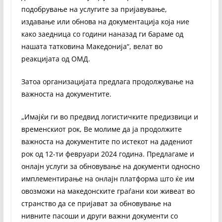
подобрување на услугите за пријавување,
издавање или обнова на документација која ние
како заедница со години наназад ги бараме од
нашата татковина Македонија“, велат во
реакцијата од ОМД.
Затоа организацијата предлага продолжување на
важноста на документите.
„Имајќи ги во предвид логистичките предизвици и
временскиот рок, Ве молиме да ја продолжите
важноста на документите по истекот на дадениот
рок од 12-ти февруари 2024 година. Предлагаме и
онлајн услуги за обновување на документи односно
имплементирање на онлајн платформа што ќе им
овозможи на македонските граѓани кои живеат во
странство да се пријават за обновување на
нивните пасоши и други важни документи со