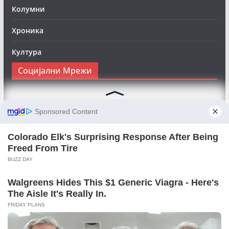
Колумни
Хроника
Култура
Социјални Мрежи
Следете нè на Фејсбук за да сте во тек со најновите
вести:
Objektivno24.mk