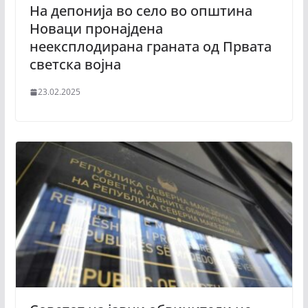
На депонија во село во општина
Новаци пронајдена
неексплодирана граната од Првата
светска војна
23.02.2025