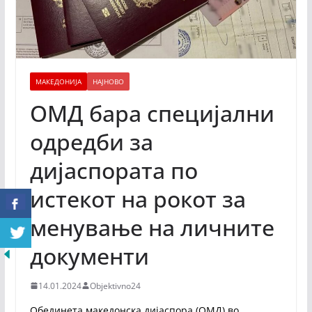
МАКЕДОНИЈА
НАЈНОВО
ОМД бара специјални
одредби за
дијаспората по
истекот на рокот за
менување на личните
документи
14.01.2024
Objektivno24
Обединета македонска дијаспора (ОМД) во