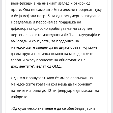
верификација на нивниот изглед и отисок од
прсти. Ова не само што ќе го олесни процесот, туку
и ќе ја исфрли потребата од прекумерно патување.
Предлагаме и персонал за поддршка на
дијаспората односно вработување на стручен
персонал во сите македонски ДКП-а, вклучувајќи и
амбасади и конзулати, за поддршка на
македонските заедници во дијаспората, кој може
да им пружи техничка помош на македонските
граѓани околу процесот на обновување на
документите“, велат од ОМД.
Од ОМД прашуваат како ќе им се овозможи на
македонските граѓани кои нема да ги обноват
патните исправи до 12-ти февруари да гласаат на
изборите.
„Од суштинско значење е да се обезбедат јасни