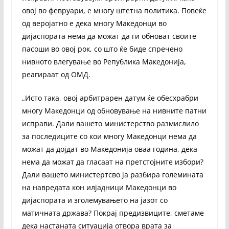
овој во февруари, е многу штетна политика. Повеќе
од веројатно е дека многу Македонци во
дијаспората нема да можат да ги обноват своите
пасоши во овој рок, со што ќе биде спречено
нивното влегување во Република Македонија,
реагираат од ОМД.
„Исто така, овој арбитрарен датум ќе обесхрабри
многу Македонци од обновување на нивните патни
исправи. Дали вашето министерство размислило
за последиците со кои многу Македонци нема да
можат да дојдат во Македонија оваа година, дека
нема да можат да гласаат на претстојните избори?
Дали вашето министертсво ја разбира големината
на навредата кон илјадници Македонци во
дијаспората и зголемувањето на јазот со
матичната држава? Покрај предизвиците, сметаме
дека настаната ситуација отвора врата за