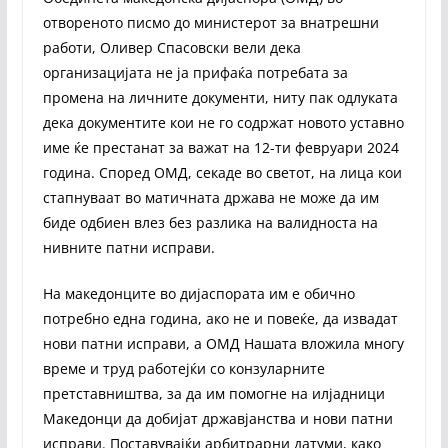
отвореното писмо до министерот за внатрешни
работи, Оливер Спасовски вели дека
организацијата не ја прифаќа потребата за
промена на личните документи, ниту пак одлуката
дека документите кои не го содржат новото уставно
име ќе престанат за важат на 12-ти февруари 2024
година. Според ОМД, секаде во светот, на лица кои
стапнуваат во матичната држава не може да им
биде одбиен влез без разлика на валидноста на
нивните патни исправи.
На македонците во дијаспората им е обично
потребно една година, ако не и повеќе, да извадат
нови патни исправи, а ОМД Нашата вложила многу
време и труд работејќи со конзуларните
претставништва, за да им помогне на илјадници
Македонци да добијат државјанства и нови патни
исправи. Поставувајќи арбитрарни датуми, како