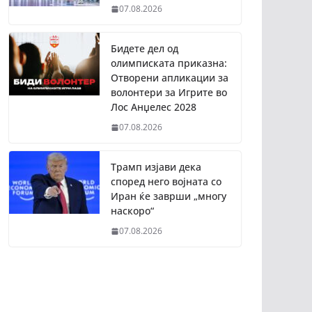
07.08.2026
Бидете дел од
олимписката приказна:
Отворени апликации за
волонтери за Игрите во
Лос Анџелес 2028
07.08.2026
Трамп изјави дека
според него војната со
Иран ќе заврши „многу
наскоро“
07.08.2026