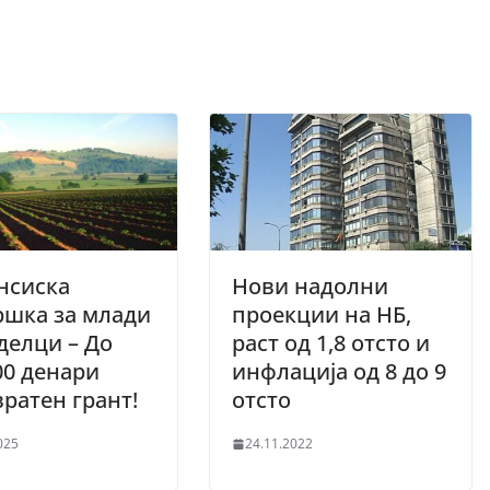
нсиска
Нови надолни
ршка за млади
проекции на НБ,
делци – До
раст од 1,8 отсто и
00 денари
инфлација од 8 до 9
ратен грант!
отсто
025
24.11.2022