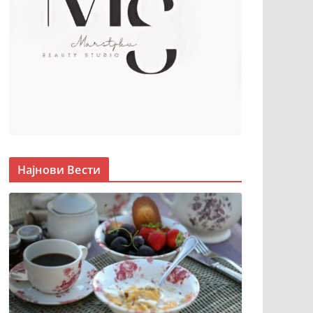
Најнови Вести