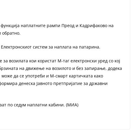
о функција наплатните рампи Преод и Кадрифаково на
 обратно.
Електронскиот систем за наплата на патарина.
е за возилата кои користат М-таг електронски уред со кој
брзината на движење на возилото и без запирање, додека
, може да се употреби и М-смарт картичката како
нформира денеска Јавното претпријатие за државни
ат по седум наплатни кабини. (МИА)