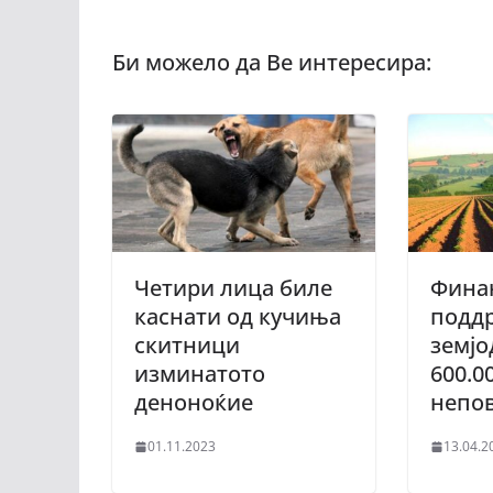
Четири лица биле
Фина
каснати од кучиња
подд
скитници
земјо
изминатото
600.0
деноноќие
непов
01.11.2023
13.04.2