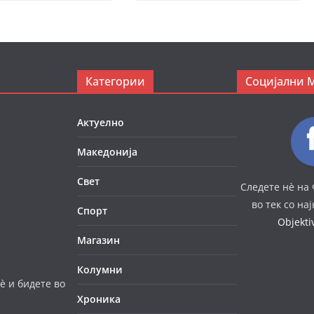
Категории
Социјални 
Актуелно
Македонија
Свет
Следете нè на 
во тек со на
Спорт
Objekt
Магазин
Колумни
è и бидете во
Хроника