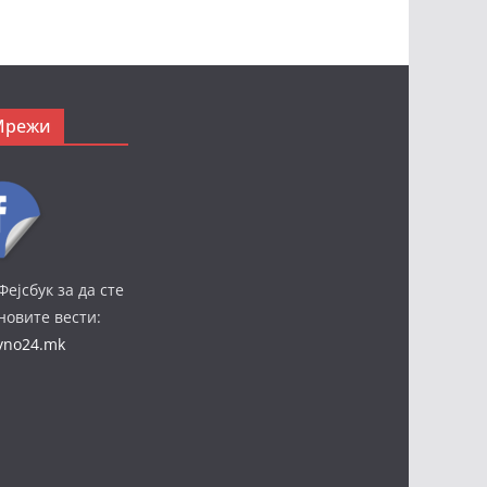
Мрежи
Фејсбук за да сте
јновите вести:
ivno24.mk