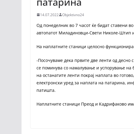
патарина
14.07.2022
Objektivno24
Од понеделник во 7 часот ќе бидат ставени в
автопатот Миладиновци-Свети Николе-Штип и
На наплатните станици целосно функционира 
-Посочуваме дека првите две ленти од десно с
се поминува со намалување и успорување на 
на останатите ленти покрај наплата во готово
електронски уред за наплата на патарина, и
патишта.
Наплатните станици Преод и Кадрифаково има