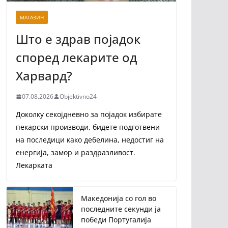
МАГАЗИН
Што е здрав појадок
според лекарите од
Харвард?
07.08.2026
Objektivno24
Доколку секојдневно за појадок избирате
пекарски производи, бидете подготвени
на последици како дебелина, недостиг на
енергија, замор и раздразливост.
Лекарката
Македонија со гол во
последните секунди ја
победи Португалија