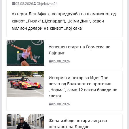
05.08.2026
Objektivno24
Актерот Бен Афлек, во придружба на шампионот од
квизот „Ризик“ („Џепарди“), Џејми Динг, освои
милион долари на квизот „Кој сака
Успешен старт на Ѓорческа во
Лајпциг
05.08.2026
Историски чекор за Иџе: Прв
возач од Балканот со прототип
„Норма“, само 12 вакви болиди во
светот
05.08.2026
Жена избоде четири лица во
центарот на Лондон