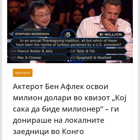
МАГАЗИН
Актерот Бен Афлек освои
милион долари во квизот „Кој
сака да биде милионер“ – ги
донираше на локалните
заедници во Конго