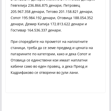
Гевгелија 236.866.875 денари, Петровец
205.967.358 денари, Тетово 201.158.821 денари,
Сопот 195.984.192 денари, Отовица 188.054.352
денари, Демир Капија 172.813.622 денари и
Гостивар 164.536.337 денари.
При споредбите на прометот на наплатните
станици, треба да се земе предвид и цената на
патарините по категории, како и дека Сопот и
Отовица се единствени кои имаат наплатни
кабини само во еден правец, а дека Преод и
Кадрифаково се отворени во јули лани.