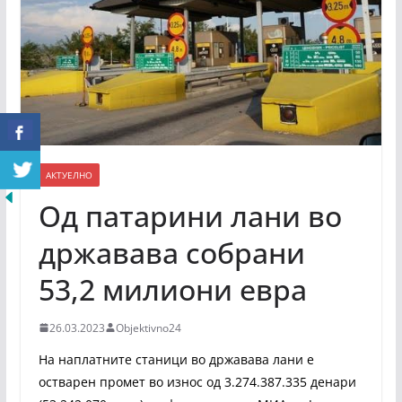
АКТУЕЛНО
Од патарини лани во
државава собрани
53,2 милиони евра
26.03.2023
Objektivno24
На наплатните станици во државава лани е
остварен промет во износ од 3.274.387.335 денари