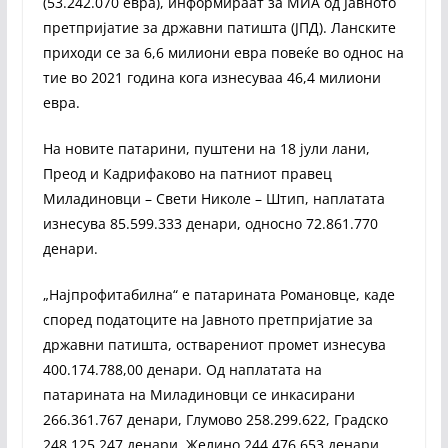
(53.242.070 евра), информираат за МИА од Јавното
претпријатие за државни патишта (ЈПД). Ланските
приходи се за 6,6 милиони евра повеќе во однос на
тие во 2021 година кога изнесуваа 46,4 милиони
евра.
На новите патарини, пуштени на 18 јули лани,
Преод и Кадрифаково на патниот правец
Миладиновци – Свети Николе – Штип, наплатата
изнесува 85.599.333 денари, односно 72.861.770
денари.
„Најпрофитабилна“ е патарината Романовце, каде
според податоците на Јавното претпријатие за
државни патишта, остварениот промет изнесува
400.174.788,00 денари. Од наплатата на
патарината на Миладиновци се инкасирани
266.361.767 денари, Глумово 258.299.622, Градско
248.125.247 денари, Желино 244.476.653 денари,