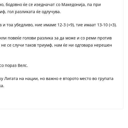
но, бодовно ќе се изедначат со Македонија, па при
ф, гол разликата ќе одлучува.
и тоа убедливо, ние имаме 12-3 (+9), тие имаат 13-10 (+3).
или повеќе голови разлика за да може и со реми против
у не се случи таков триумф, нам ќе ни одговара нерешен
со пораз Велс.
у Лигата на нации, но важно е второто место во групата
ка.