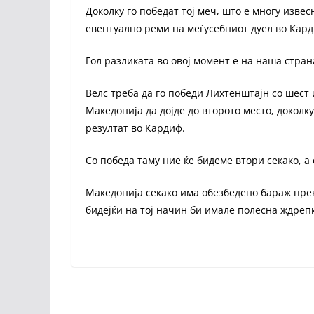
Доколку го победат тој меч, што е многу извес
евентуално реми на меѓусебниот дуел во Карди
Гол разликата во овој момент е на наша страна 
Велс треба да го победи Лихтенштајн со шест 
Македонија да дојде до второто место, доколк
резултат во Кардиф.
Со победа таму ние ќе бидеме втори секако, а 
Македонија секако има обезбедено бараж прек
бидејќи на тој начин би имале полесна ждреп