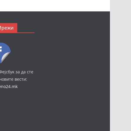
Мрежи
Фејсбук за да сте
јновите вести:
ivno24.mk