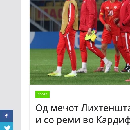
СПОРТ
Од мечот Лихтенштај
и со реми во Карди