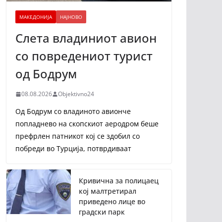
МАКЕДОНИЈА
НАЈНОВО
Слета владиниот авион
со повредениот турист
од Бодрум
08.08.2026
Objektivno24
Од Бодрум со владиното авионче
попладнево на скопскиот аеродром беше
префрлен патникот кој се здобил со
побреди во Турција, потврдиваат
Кривична за полицаец
кој малтретирал
приведено лице во
градски парк