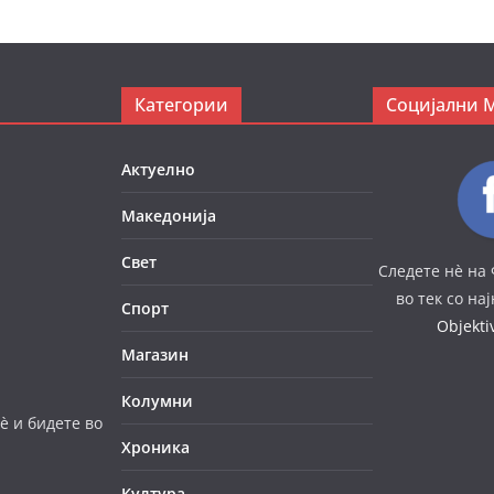
Категории
Социјални 
Актуелно
Македонија
Свет
Следете нè на 
во тек со на
Спорт
Objekt
Магазин
Колумни
è и бидете во
Хроника
Култура