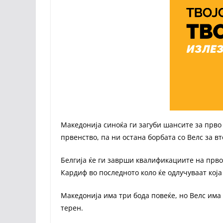
Македонија синоќа ги загуби шансите за прво
првенство, па ни остана борбата со Велс за вт
Белгија ќе ги заврши квалификациите на првот
Кардиф во последното коло ќе одлучуваат која
Македонија има три бода повеќе, но Велс има
терен.