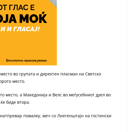
 место во групата и директен пласман на Светско
орото место.
о место, а Македонија и Велс во меѓусебниот дуел во
 ќе биде втора.
 натпревар помалку, меч со Лихтенштајн на гостински