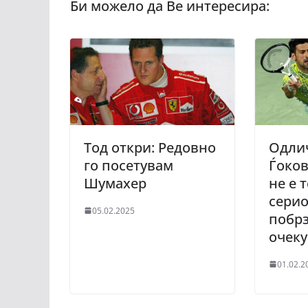
Тод откри: Редовно
Одлич
го посетувам
Ѓоков
Шумахер
не е 
серио
05.02.2025
побрз
очек
01.02.2