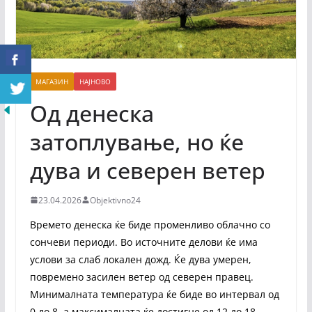
МАГАЗИН
НАЈНОВО
Од денеска
затоплување, но ќе
дува и северен ветер
23.04.2026
Objektivno24
Времето денеска ќе биде променливо облачно со
сончеви периоди. Во источните делови ќе има
услови за слаб локален дожд. Ќе дува умерен,
повремено засилен ветер од северен правец.
Минималната температура ќе биде во интервал од
0 до 8, а максималната ќе достигне од 12 до 18