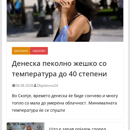
МАГАЗИН
НАЈНОВО
Денеска пеколно жешко со
температура до 40 степени
08.08.2026
Objektivno24
Во Скопје, времето денеска ќе биде сончево и многу
топло со мала до умерена облачност. Минималната
температура ќе се спушти
Што е здрав појадок според