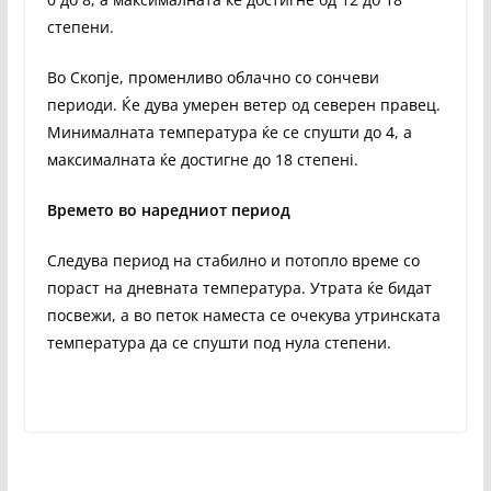
степени.
Во Скопје, променливо облачно со сончеви
периоди. Ќе дува умерен ветер од северен правец.
Минималната температура ќе се спушти до 4, а
максималната ќе достигне до 18 степенi.
Времето во наредниот период
Следува период на стабилно и потопло време со
пораст на дневната температура. Утрата ќе бидат
посвежи, a во петок наместа се очекува утринската
температура да се спушти под нула степени.