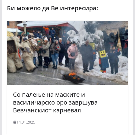
Со палење на маските и
василичарско оро завршува
Вевчанскиот карневал
14.01.2025