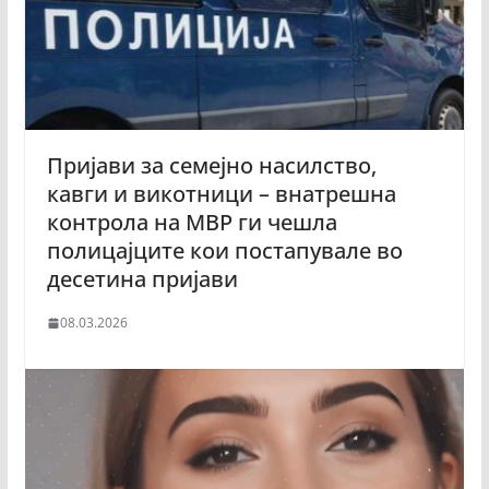
Пријави за семејно насилство,
кавги и викотници – внатрешна
контрола на МВР ги чешла
полицајците кои постапувале во
десетина пријави
08.03.2026