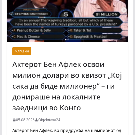
МАГАЗИН
Актерот Бен Афлек освои
милион долари во квизот „Кој
сака да биде милионер“ – ги
донираше на локалните
заедници во Конго
05.08.2026
Objektivno24
Актерот Бен Афлек, во придружба на шампионот од