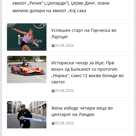
квизот „Ризик“ („Џепарди“), Џејми Динг, освои
милион долари на квизот „Кој сака
Успешен старт на Ѓорческа во
Лајпциг
05.08.2026
Историски чекор за Иџе: Прв
возач од Балканот со прототип
„Норма“, само 12 вакви болиди во
светот
05.08.2026
Жена избоде четири лица во
центарот на Лондон
05.08.2026