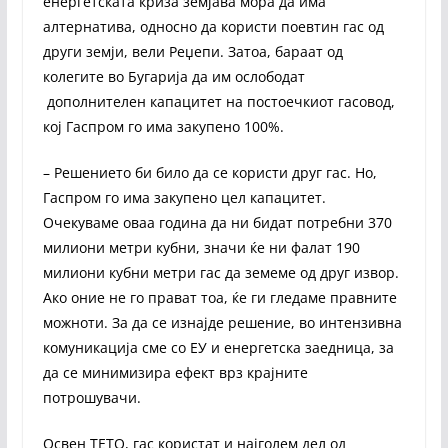
енергетската криза земјава мора да има
алтернатива, односно да користи поевтин гас од
други земји, вели Реџепи. Затоа, бараат од
колегите во Бугарија да им ослободат
дополнителен капацитет на постоечкиот гасовод,
кој Гаспром го има закупено 100%.
– Решението би било да се користи друг гас. Но,
Гаспром го има закупено цел капацитет.
Очекуваме оваа година да ни бидат потребни 370
милиони метри кубни, значи ќе ни фалат 190
милиони кубни метри гас да земеме од друг извор.
Ако оние не го прават тоа, ќе ги гледаме правните
можноти. За да се изнајде решение, во интензивна
комуникација сме со ЕУ и енергетска заедница, за
да се минимизира ефект врз крајните
потрошувачи.
Освен ТЕТО, гас користат и најголем дел од