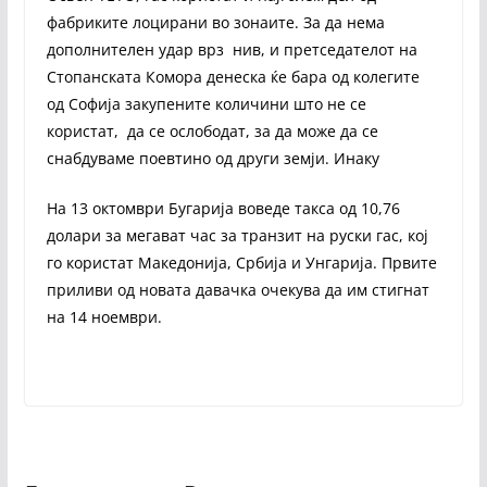
фабриките лоцирани во зонаите. За да нема
дополнителен удар врз нив, и претседателот на
Стопанската Комора денеска ќе бара од колегите
од Софија закупените количини што не се
користат, да се ослободат, за да може да се
снабдуваме поевтино од други земји. Инаку
На 13 октомври Бугарија воведе такса од 10,76
долари за мегават час за транзит на руски гас, кој
го користат Македонија, Србија и Унгарија. Првите
приливи од новата давачка очекува да им стигнат
на 14 ноември.