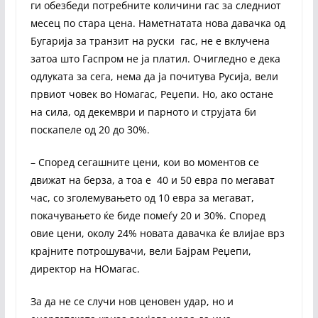
ги обезбеди потребните количини гас за следниот
месец по стара цена. Наметнатата нова давачка од
Бугарија за транзит на руски гас, не е вклучена
затоа што Гаспром не ја платил. Очигледно е дека
одлуката за сега, нема да ја почитува Русија, вели
првиот човек во Номагас, Реџепи. Но, ако остане
на сила, од декември и парното и струјата би
поскапеле од 20 до 30%.
– Според сегашните цени, кои во моментов се
движат на берза, а тоа е 40 и 50 евра по мегават
час, со зголемувањето од 10 евра за мегават,
покачувањето ќе биде помеѓу 20 и 30%. Според
овие цени, околу 24% новата давачка ќе влијае врз
крајните потрошувачи, вели Бајрам Реџепи,
директор на НОмагас.
За да не се случи нов ценовен удар, но и