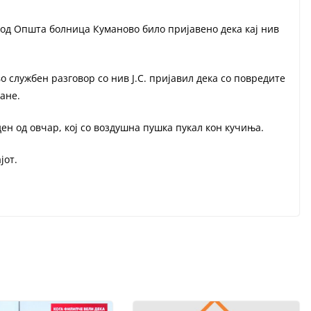
, од Општа болница Куманово било пријавено дека кај нив
 службен разговор со нив Ј.С. пријавил дека со повредите
ане.
ден од овчар, кој со воздушна пушка пукал кон кучиња.
јот.