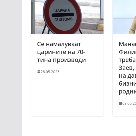
Се намалуваат
Манас
царините на 70-
Филип
тина производи
треба
Заев,
28.05.2025
на д
бизни
родн
03.05.2