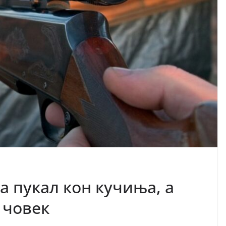
а пукал кон кучиња, а
 човек