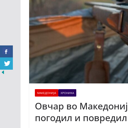
МАКЕДОНИЈА
ХРОНИКА
Овчар во Македониј
погодил и повредил