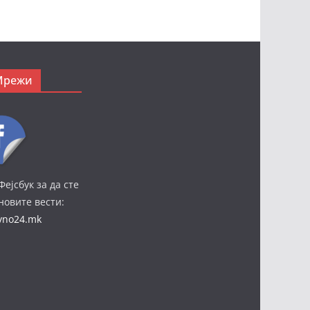
Мрежи
Фејсбук за да сте
јновите вести:
ivno24.mk