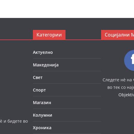
Категории
Социјални 
Актуелно
Македонија
Свет
Следете нè на 
во тек со на
Спорт
Objekt
Магазин
Колумни
è и бидете во
Хроника