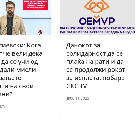
иевски: Кога
Данокот за
че вели дека
солидарност да се
 да се учи од
плаќа на рати и да
 дали мисли
се продолжи рокот
авањето
за исплата, побара
си на свои
СКСЗМ
ини?
06.11.2023
025