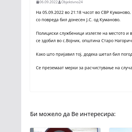
06.09.2022
Objektivno24
На 05.09.2022 во 21:18 часот во СВР Куманово
со повреда бил донесен Ј.С. од Куманово.
Полициски службеници излегле на местото и во
се здобил во с.Војник, општина Старо Нагорич
Како што пријавил тој, додека шетал бил пого
Се преземаат мерки за расчистување на случа