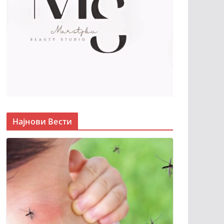
Најнови Вести