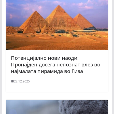
Потенцијално нови наоди:
Пронајден досега непознат влез во
најмалата пирамида во Гиза
22.12.2025