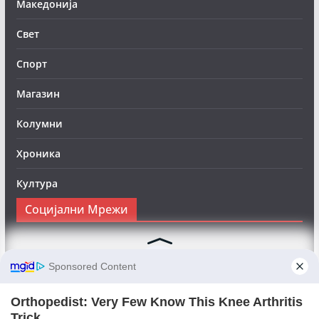
Македонија
Свет
Спорт
Магазин
Колумни
Хроника
Култура
Социјални Мрежи
Следете нè на Фејсбук за да сте во тек со најновите