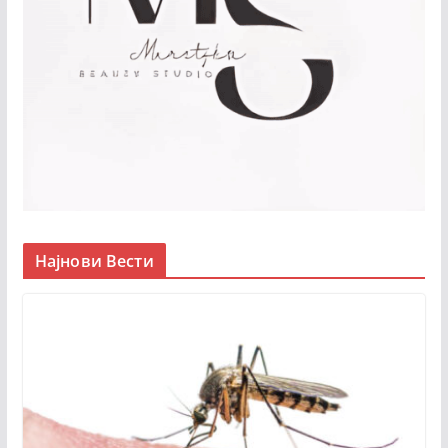
Најнови Вести