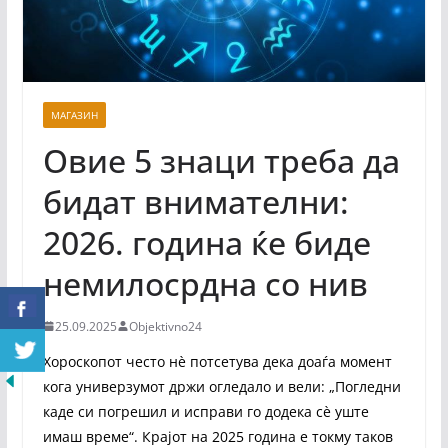
МАГАЗИН
Овие 5 знаци треба да
бидат внимателни:
2026. година ќе биде
немилосрдна со нив
25.09.2025
Objektivno24
Хороскопот често нè потсетува дека доаѓа момент
кога универзумот држи огледало и вели: „Погледни
каде си погрешил и исправи го додека сè уште
имаш време“. Крајот на 2025 година е токму таков