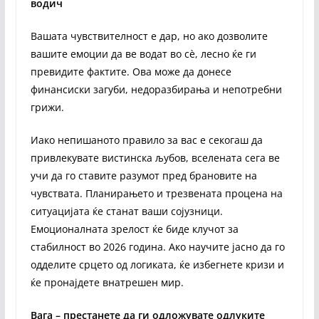
водич
Вашата чувствителност е дар, но ако дозволите
вашите емоции да ве водат во сè, лесно ќе ги
превидите фактите. Ова може да донесе
финансиски загуби, недоразбирања и непотребни
грижи.
Иако непишаното правило за вас е секогаш да
привлекувате вистинска љубов, вселената сега ве
учи да го ставите разумот пред брановите на
чувствата. Планирањето и трезвената процена на
ситуацијата ќе станат ваши сојузници.
Емоционалната зрелост ќе биде клучот за
стабилност во 2026 година. Ако научите јасно да го
одделите срцето од логиката, ќе избегнете кризи и
ќе пронајдете внатрешен мир.
Вага – престанете да ги одложувате одлуките