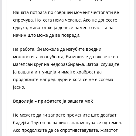
Вашата потрага по совршен момент честопати ве
спречува. Но, сега нема чекање. Ако не донесете
одлука, животот ќе ја донесе наместо вас – и на
начин што може да ве повреди.
На работа, би можеле да изгубите вредни
можности, а во љубовта, би можеле да влезете во
маѓепсан круг на недоразбирања. Затоа, слушајте
ја вашата интуиција и имајте храброст да
продолжите напред, дури и кога сè не е сосема
јасно.
Водолија – прифатете ја вашата моќ
Не можете да ги запрете промените што доаѓаат,
бидејќи Плутон во вашиот знак менува сè од темел.
Ако продолжите да се спротивставувате, животот