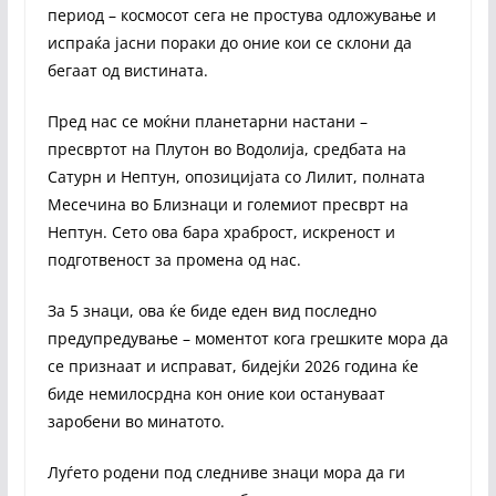
период – космосот сега не простува одложување и
испраќа јасни пораки до оние кои се склони да
бегаат од вистината.
Пред нас се моќни планетарни настани –
пресвртот на Плутон во Водолија, средбата на
Сатурн и Нептун, опозицијата со Лилит, полната
Месечина во Близнаци и големиот пресврт на
Нептун. Сето ова бара храброст, искреност и
подготвеност за промена од нас.
За 5 знаци, ова ќе биде еден вид последно
предупредување – моментот кога грешките мора да
се признаат и исправат, бидејќи 2026 година ќе
биде немилосрдна кон оние кои остануваат
заробени во минатото.
Луѓето родени под следниве знаци мора да ги