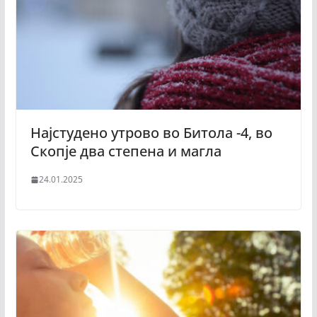
Најстудено утрово во Битола -4, во
Скопје два степена и магла
24.01.2025