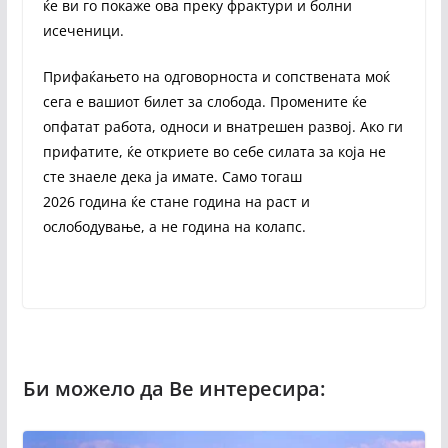
ќе ви го покаже ова преку фрактури и болни
исеченици.
Прифаќањето на одговорноста и сопствената моќ
сега е вашиот билет за слобода. Промените ќе
опфатат работа, односи и внатрешен развој. Ако ги
прифатите, ќе откриете во себе силата за која не
сте знаеле дека ја имате. Само тогаш
2026 година ќе стане година на раст и
ослободување, а не година на колапс.