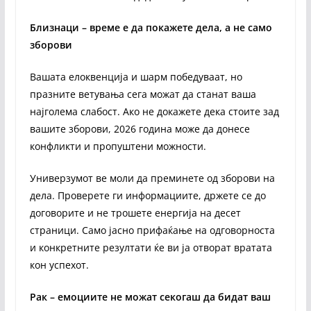
Близнаци – време е да покажете дела, а не само
зборови
Вашата елоквенција и шарм победуваат, но
празните ветувања сега можат да станат ваша
најголема слабост. Ако не докажете дека стоите зад
вашите зборови, 2026 година може да донесе
конфликти и пропуштени можности.
Универзумот ве моли да преминете од зборови на
дела. Проверете ги информациите, држете се до
договорите и не трошете енергија на десет
страници. Само јасно прифаќање на одговорноста
и конкретните резултати ќе ви ја отворат вратата
кон успехот.
Рак – емоциите не можат секогаш да бидат ваш