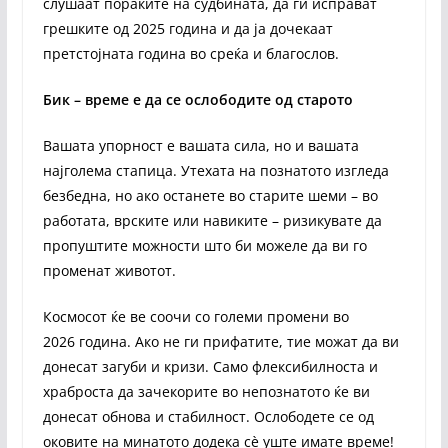
слушаат пораките на судбината, да ги исправат
грешките од 2025 година и да ја дочекаат
претстојната година во среќа и благослов.
Бик – време е да се ослободите од старото
Вашата упорност е вашата сила, но и вашата
најголема стапица. Утехата на познатото изгледа
безбедна, но ако останете во старите шеми – во
работата, врските или навиките – ризикувате да
пропуштите можности што би можеле да ви го
променат животот.
Космосот ќе ве соочи со големи промени во
2026 година. Ако не ги прифатите, тие можат да ви
донесат загуби и кризи. Само флексибилноста и
храброста да зачекорите во непознатото ќе ви
донесат обнова и стабилност. Ослободете се од
оковите на минатото додека сè уште имате време!