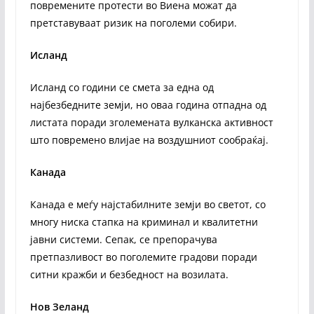
повремените протести во Виена можат да
претставуваат ризик на поголеми собири.
Исланд
Исланд со години се смета за една од
најбезбедните земји, но оваа година отпадна од
листата поради зголемената вулканска активност
што повремено влијае на воздушниот сообраќај.
Канада
Канада е меѓу најстабилните земји во светот, со
многу ниска стапка на криминал и квалитетни
јавни системи. Сепак, се препорачува
претпазливост во поголемите градови поради
ситни кражби и безбедност на возилата.
Нов Зеланд