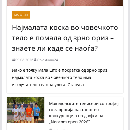
МАГАЗИН
Најмалата коска во човечкото
тело е помала од зрно ориз –
знаете ли каде се наоѓа?
09.08.2026
Objektivno24
Иако е толку мала што е пократка од зрно ориз,
најмалата коска во човечкото тело има
исклучително важна улога. Станува
Македонските тенисери со трофеј
го завршија настапот во
конкуренција на двојки на
„Neocom open 2026“