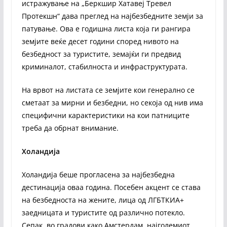
истражување на „Беркшир Хатавеј Тревел
Протекшн“ дава преглед на најбезбедните земји за
патување. Ова е годишна листа која ги рангира
земјите веќе десет години според нивото на
безбедност за туристите, земајќи ги предвид
криминалот, стабилноста и инфраструктурата.
На врвот на листата се земјите кои генерално се
сметаат за мирни и безбедни, но секоја од нив има
специфични карактеристики на кои патниците
треба да обрнат внимание.
Холандија
Холандија беше прогласена за најбезбедна
дестинација оваа година. Посебен акцент се става
на безбедноста на жените, лица од ЛГБТКИА+
заедницата и туристите од различно потекло.
Сепак, во градови како Амстердам, најголемиот