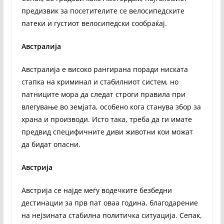
предизвик за посетителите се велосипедските
патеки и густиот велосипедски сообраќај.
Австралија
Австралија е високо рангирана поради ниската
стапка на криминал и стабилниот систем, но
патниците мора да следат строги правила при
влегување во земјата, особено кога станува збор за
храна и производи. Исто така, треба да ги имате
предвид специфичните диви животни кои можат
да бидат опасни.
Австрија
Австрија се најде меѓу водечките безбедни
дестинации за прв пат оваа година, благодарение
на нејзината стабилна политичка ситуација. Сепак,