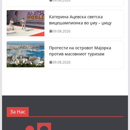
09.08.2026
Катерина Ацевска светска
вицешампионка во џиу – џицу
09.08.2026
Протести на островот Мајорка
против масовниот туризам
09.08.2026
За Нас