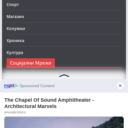
Спорт
Магазин
Колумни
Хроника
Култура
Социјални Мрежи
Следете нè на Фејсбук за да сте во тек со најновите
вести:
Objektivno24.mk