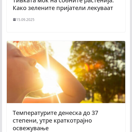
Тивката моќ на собните растенија:
Како зелените пријатели лекуваат
15.09.2025
Температурите денеска до 37
степени, утре краткотрајно
освежување