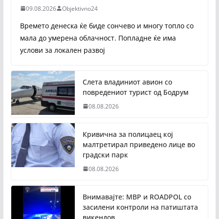
09.08.2026
Objektivno24
Времето денеска ќе биде сончево и многу топло со
мала до умерена облачност. Попладне ќе има
услови за локален развој
Слета владиниот авион со
повредениот турист од Бодрум
08.08.2026
Кривична за полицаец кој
малтретирал приведено лице во
градски парк
08.08.2026
Внимавајте: МВР и ROADPOL со
засилени контроли на патиштата
викендов