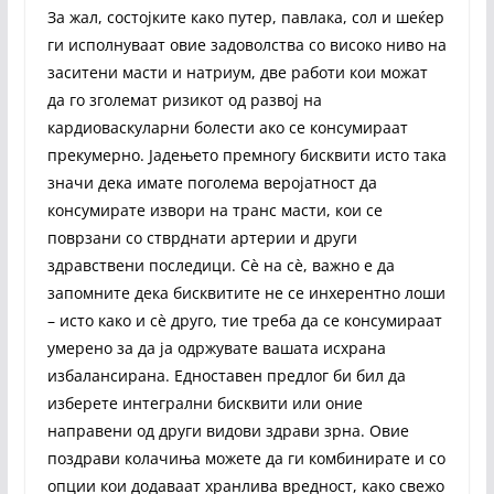
За жал, состојките како путер, павлака, сол и шеќер
ги исполнуваат овие задоволства со високо ниво на
заситени масти и натриум, две работи кои можат
да го зголемат ризикот од развој на
кардиоваскуларни болести ако се консумираат
прекумерно. Јадењето премногу бисквити исто така
значи дека имате поголема веројатност да
консумирате извори на транс масти, кои се
поврзани со стврднати артерии и други
здравствени последици. Сè на сè, важно е да
запомните дека бисквитите не се инхерентно лоши
– исто како и сè друго, тие треба да се консумираат
умерено за да ја одржувате вашата исхрана
избалансирана. Едноставен предлог би бил да
изберете интегрални бисквити или оние
направени од други видови здрави зрна. Овие
поздрави колачиња можете да ги комбинирате и со
опции кои додаваат хранлива вредност, како свежо