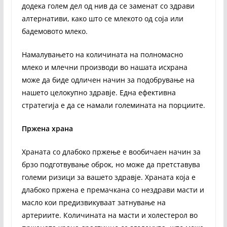
додека голем дел од нив да се заменат со здрави
алтернативи, како што се млекото од соја или
бадемовото млеко.
Намалувањето на количината на полномасно
млеко и млечни производи во нашата исхрана
може да биде одличен начин за подобрување на
нашето целокупно здравје. Една ефективна
стратегија е да се намали големината на порциите.
Пржена храна
Храната со длабоко пржење е вообичаен начин за
брзо подготвување оброк, но може да претставува
големи ризици за вашето здравје. Храната која е
длабоко пржена е премачкана со нездрави масти и
масло кои предизвикуваат затнување на
артериите. Количината на масти и холестерол во