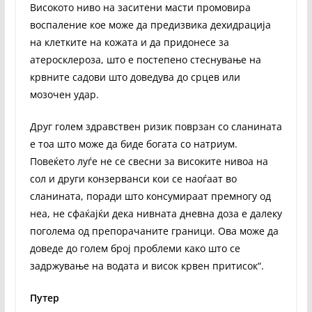
Високото ниво на заситени масти промовира
воспаление кое може да предизвика дехидрација
на клетките на кожата и да придонесе за
атеросклероза, што е постепено стеснување на
крвните садови што доведува до срцев или
мозочен удар.
Друг голем здравствен ризик поврзан со сланината
е тоа што може да биде богата со натриум.
Повеќето луѓе не се свесни за високите нивоа на
сол и други конзерванси кои се наоѓаат во
сланината, поради што консумираат премногу од
неа, не сфаќајќи дека нивната дневна доза е далеку
поголема од препорачаните граници. Ова може да
доведе до голем број проблеми како што се
задржување на водата и висок крвен притисок“.
Путер