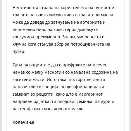
Негативната страна на користењето на путерот е
тоа што неговото високо ниво на заситени масти
може да доведе до затнување на артериите и
непожелно ниво на холестерол доколку се
консумира прекумерно. Значи, умереноста е
клучна кога станува збор за потрошувачката на
путер.
Една од опциите е да се префрлите на млечен
намаз со малку маснотии со намалена содржина на
заситени масти. Исто така, постојат вегански
намази кои се специјално дизајнирани да ги
заменат во рецепти, како што е маргаринот
направен од јаткасти плодови, семиња, па дури и
растенија како маслиновото масло.
Колачиња