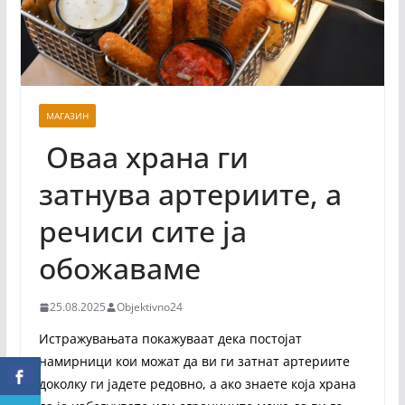
МАГАЗИН
Оваа храна ги
затнува артериите, а
речиси сите ја
обожаваме
25.08.2025
Objektivno24
Истражувањата покажуваат дека постојат
намирници кои можат да ви ги затнат артериите
доколку ги јадете редовно, а ако знаете која храна