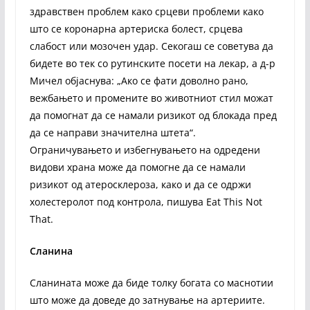
здравствен проблем како срцеви проблеми како
што се коронарна артериска болест, срцева
слабост или мозочен удар. Секогаш се советува да
бидете во тек со рутинските посети на лекар, а д-р
Мичел објаснува: „Ако се фати доволно рано,
вежбањето и промените во животниот стил можат
да помогнат да се намали ризикот од блокада пред
да се направи значителна штета“.
Ограничувањето и избегнувањето на одредени
видови храна може да помогне да се намали
ризикот од атеросклероза, како и да се одржи
холестеролот под контрола, пишува Eat This Not
That.
Сланина
Сланината може да биде толку богата со маснотии
што може да доведе до затнување на артериите.