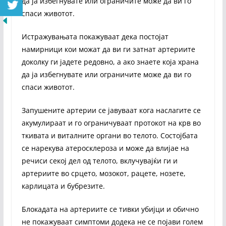
да ја избегнувате или ограничите може да ви го
спаси животот.
Истражувањата покажуваат дека постојат
намирници кои можат да ви ги затнат артериите
доколку ги јадете редовно, а ако знаете која храна
да ја избегнувате или ограничите може да ви го
спаси животот.
Запушените артерии се јавуваат кога наслагите се
акумулираат и го ограничуваат протокот на крв во
ткивата и виталните органи во телото. Состојбата
се нарекува атеросклероза и може да влијае на
речиси секој дел од телото, вклучувајќи ги и
артериите во срцето, мозокот, рацете, нозете,
карлицата и бубрезите.
Блокадата на артериите се тивки убијци и обично
не покажуваат симптоми додека не се појави голем