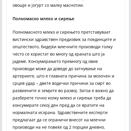
овошје и јогурт со малку маснотии.
Полномасно млеко и сирење
Полномасното млеко и сирењето претставуваат
вистински здравствен предизвик за поединците и
општеството, бидејќи млечните производи толку
често се користат во многу од храната што ја
јадеме. Конзумирањето премногу од овие
производи може да доведе до затнување на
артериите, што е главната причина за мозочен и
срцев удар – двете водечки причини за смрт во
развиените и земјите во развој. Затоа е важно да
разберете точно колку млеко и сирење треба да
консумирате секој ден пред да се вратите на
нормалната исхрана. Здравствените експерти
предлагаат да се ограничи внесот на млечни
производи на не повеќе од 2 порции дневно,