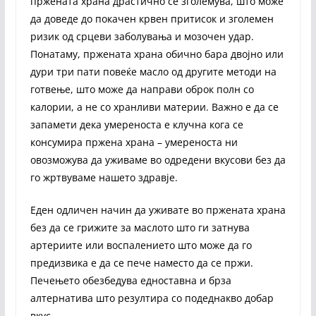
пржената храна драстично се зголемува, што може
да доведе до покачен крвен притисок и зголемен
ризик од срцеви заболувања и мозочен удар.
Понатаму, пржената храна обично бара двојно или
дури три пати повеќе масло од другите методи на
готвење, што може да направи оброк полн со
калории, а не со хранливи материи. Важно е да се
запамети дека умереноста е клучна кога се
консумира пржена храна – умереноста ни
овозможува да уживаме во одредени вкусови без да
го жртвуваме нашето здравје.
Еден одличен начин да уживате во пржената храна
без да се грижите за маслото што ги затнува
артериите или воспалението што може да го
предизвика е да се пече наместо да се пржи.
Печењето обезбедува едноставна и брза
алтернатива што резултира со подеднакво добар
вкус.