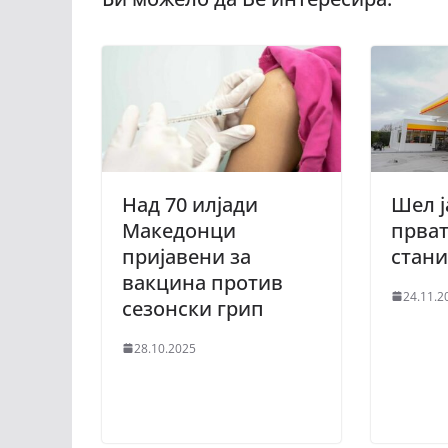
Над 70 илјади
Шел ј
Македонци
прват
пријавени за
стани
вакцина против
24.11.2
сезонски грип
28.10.2025