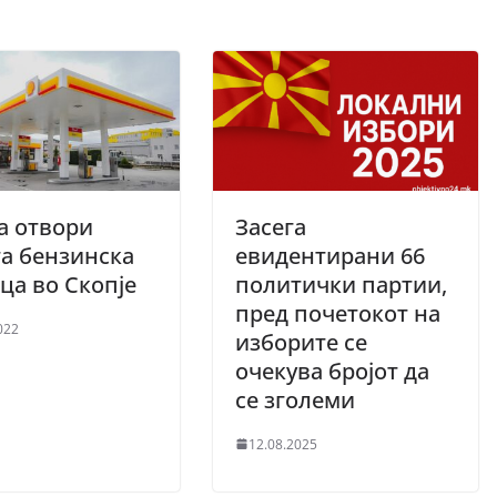
а отвори
Засега
а бензинска
евидентирани 66
ца во Скопје
политички партии,
пред почетокот на
022
изборите се
очекува бројот да
се зголеми
12.08.2025