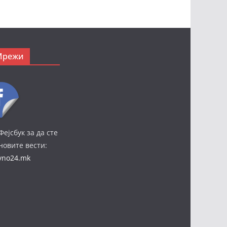
Мрежи
Фејсбук за да сте
јновите вести:
ivno24.mk