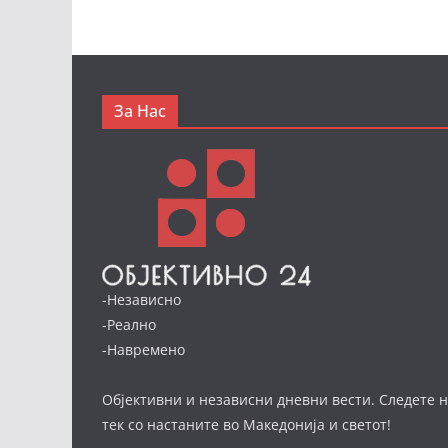
За Нас
-Независно
-Реално
-Навремено
Објективни и независни дневни вести. Следете н
тек со настаните во Македонија и светот!