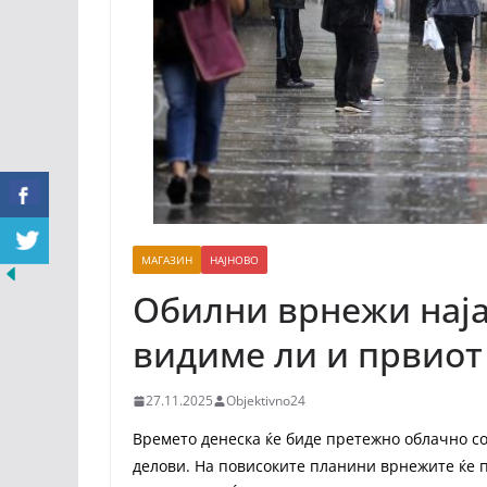
МАГАЗИН
НАЈНОВО
Обилни врнежи најав
видиме ли и првиот 
27.11.2025
Objektivno24
Времето денеска ќе биде претежно облачно с
делови. На повисоките планини врнежите ќе п