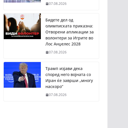
07.08.2026
Бидете дел од
олимписката приказна:
Отворени апликации за
волонтери за Игрите во
Лос Анџелес 2028
07.08.2026
Трамп изјави дека
според него војната со
Иран ќе заврши „многу
наскоро“
07.08.2026