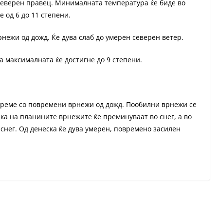
д северен правец. Минималната температура ќе биде во
е од 6 до 11 степени.
нежи од дожд. Ќе дува слаб до умерен северен ветер.
а максималната ќе достигне до 9 степени.
време со повремени врнежи од дожд. Пообилни врнежи се
еска на планините врнежите ќе преминуваат во снег, а во
 снег. Од денеска ќе дува умерен, повремено засилен