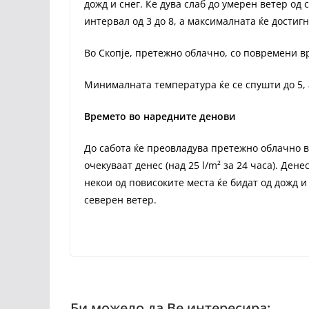
дожд и снег. Ќе дува слаб до умерен ветер о
интервал од 3 до 8, а максималната ќе достигн
Во Скопје, претежно облачно, со повремени вр
Минималната температура ќе се спушти до 5, 
Времето во наредните денови
До сабота ќе преовладува претежно облачно 
очекуваат денес (над 25 l/m² за 24 часа). Ден
некои од повисоките места ќе бидат од дожд и
северен ветер.