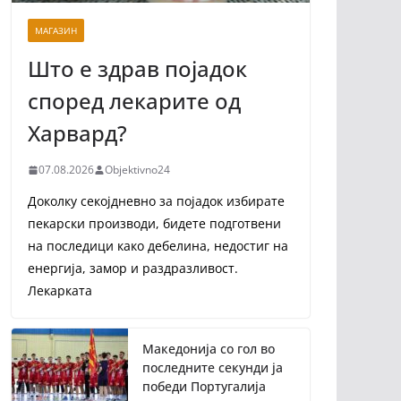
МАГАЗИН
Што е здрав појадок
според лекарите од
Харвард?
07.08.2026
Objektivno24
Доколку секојдневно за појадок избирате
пекарски производи, бидете подготвени
на последици како дебелина, недостиг на
енергија, замор и раздразливост.
Лекарката
Македонија со гол во
последните секунди ја
победи Португалија