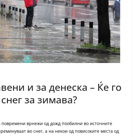
ени и за денеска – Ќе го
снег за зимава?
о повремени врнежи од дожд пообилни во источните
реминуваат во снег, а на некои од повисоките места од