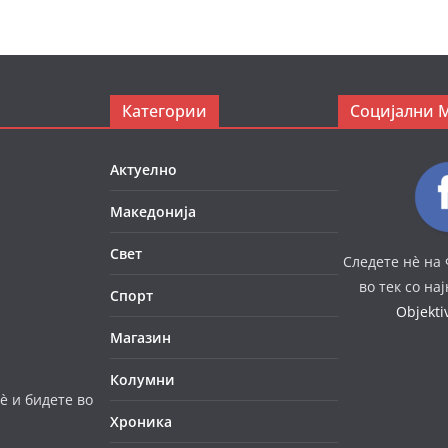
Категории
Социјални 
Актуелно
Македонија
Свет
Следете нè на 
во тек со на
Спорт
Objekt
Магазин
Колумни
è и бидете во
Хроника