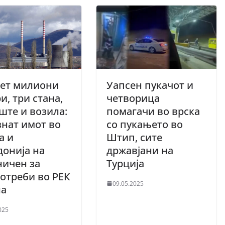
сет милиони
Уапсен пукачот и
и, три стана,
четворица
ште и возила:
помагачи во врска
нат имот во
со пукањето во
а и
Штип, сите
онија на
државјани на
ничен за
Турција
отреби во РЕК
09.05.2025
ла
025