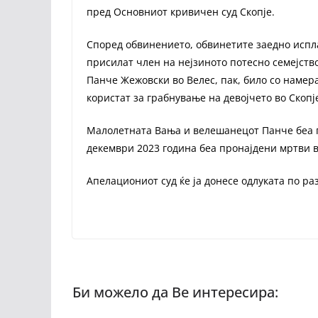
пред Основниот кривичен суд Скопје.
Според обвинението, обвинетите заедно испл
присилат член на нејзиното потесно семејств
Панче Жежовски во Велес, пак, било со намера 
користат за грабнување на девојчето во Скопј
Малолетната Вања и велешанецот Панче беа пр
декември 2023 година беа пронајдени мртви в
Апелациониот суд ќе ја донесе одлуката по р