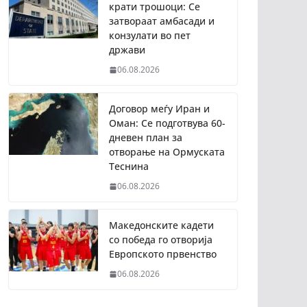
крати трошоци: Се
затвораат амбасади и
конзулати во пет
држави
06.08.2026
Договор меѓу Иран и
Оман: Се подготвува 60-
дневен план за
отворање на Ормуската
Теснина
06.08.2026
Македонските кадети
со победа го отворија
Европското првенство
06.08.2026