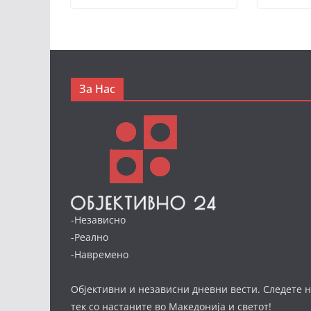
За Нас
-Независно
-Реално
-Навремено
Објективни и независни дневни вести. Следете н
тек со настаните во Македонија и светот!