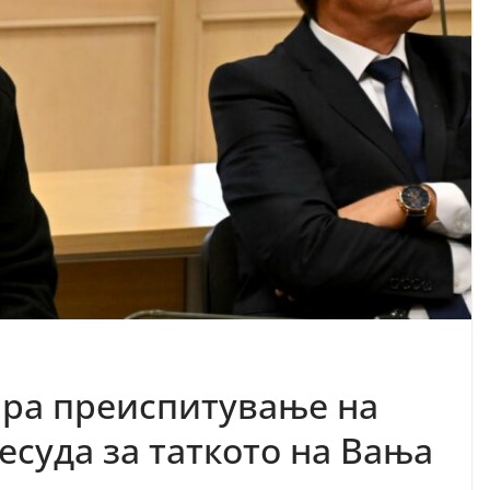
ара преиспитување на
есуда за таткото на Вања