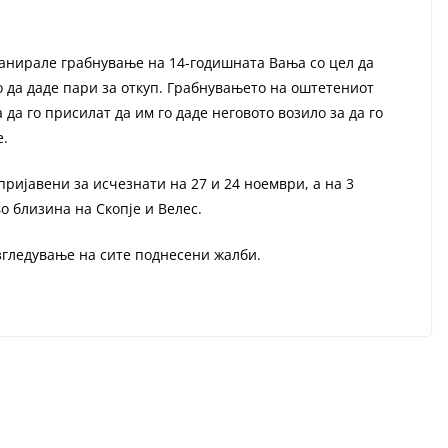
анирале грабнување на 14-годишната Вања со цел да
о да даде пари за откуп. Грабнувањето на оштетениот
да го присилат да им го даде неговото возило за да го
е.
ијавени за исчезнати на 27 и 24 ноември, а на 3
о близина на Скопје и Велес.
азгледување на сите поднесени жалби.