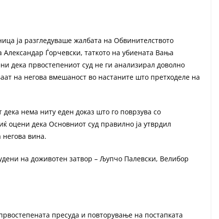
дница ја разгледуваше жалбата на Обвинителството
 Александар Ѓорчевски, таткото на убиената Вања
ни дека првостепениот суд не ги анализирал доволно
ваат на негова вмешаност во настаните што претходеле на
т дека нема ниту еден доказ што го поврзува со
иќ оцени дека Основниот суд правилно ја утврдил
а негова вина.
удени на доживотен затвор – Љупчо Палевски, Велибор
првостепената пресуда и повторување на постапката