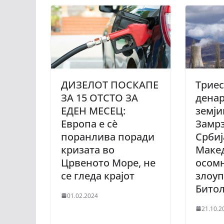
ДИЗЕЛОТ ПОСКАПЕ
Трие
ЗА 15 ОТСТО ЗА
денар
ЕДЕН МЕСЕЦ:
земји
Европа е сè
Замрз
поранлива поради
Србиј
кризата во
Макед
Црвеното Море, не
осом
се гледа крајот
злоуп
Бито
01.02.2024
21.10.2