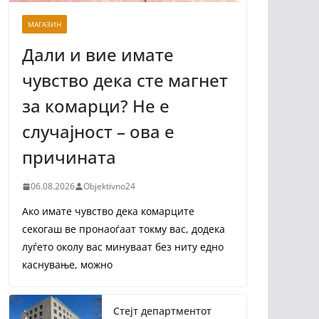
МАГАЗИН
Дали и вие имате
чувство дека сте магнет
за комарци? Не е
случајност – ова е
причината
06.08.2026
Objektivno24
Ако имате чувство дека комарците
секогаш ве пронаоѓаат токму вас, додека
луѓето околу вас минуваат без ниту едно
каснување, можно
Стејт департментот