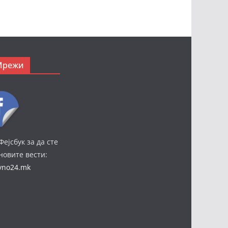
Мрежи
Фејсбук за да сте
јновите вести:
ivno24.mk