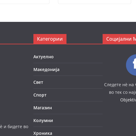
Категории
Социјални 
Актуелно
Македонија
Свет
Следете нè на 
во тек со на
Спорт
Objekt
Магазин
Колумни
è и бидете во
Хроника