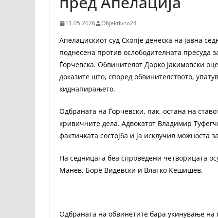
пред Апелација
11.05.2026
Objektivno24
Апелацискиот суд Скопје денеска на јавна се
поднесена против ослободителната пресуда за
Ѓорчевска. Обвинителот Дарко Јакимовски оце
доказите што, според обвинителството, упату
киднапирањето.
Одбраната на Ѓорчевски, пак, остана на ставо
кривичните дела. Адвокатот Владимир Туфегч
фактичката состојба и ја исклучил можноста з
На седницата беа спроведени четворицата ос
Манев, Боре Видевски и Влатко Кешишев.
Одбраната на обвинетите бара укинување на 