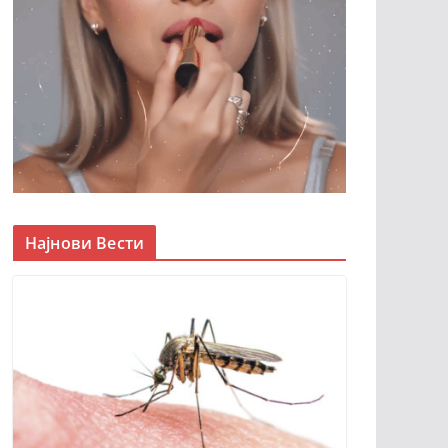
Најнови Вести