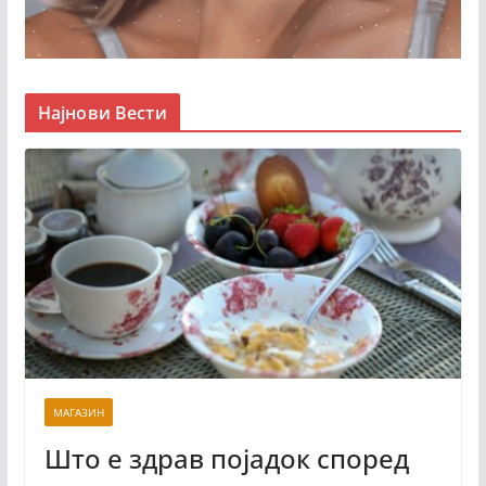
Најнови Вести
МАГАЗИН
Што е здрав појадок според