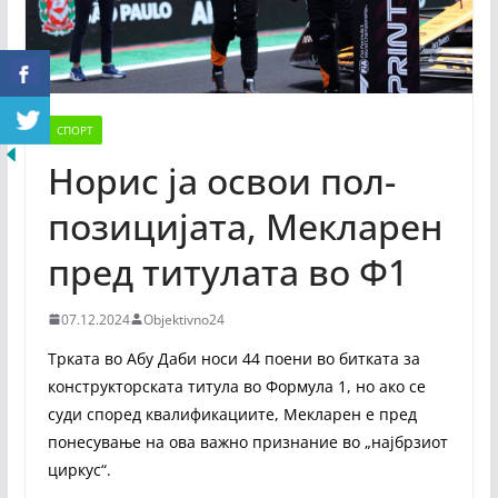
СПОРТ
Норис ја освои пол-
позицијата, Мекларен
пред титулата во Ф1
07.12.2024
Objektivno24
Трката во Абу Даби носи 44 поени во битката за
конструкторската титула во Формула 1, но ако се
суди според квалификациите, Мекларен е пред
понесување на ова важно признание во „најбрзиот
циркус“.