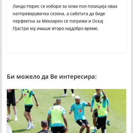
Ландо Норис се избори за осма пол-позиција оваа
натпреварувачка сезона, а саботата да биде
перфектна за Мекларен се погрижи и Оскај
Пјастри кој имаше второ најдобро време.