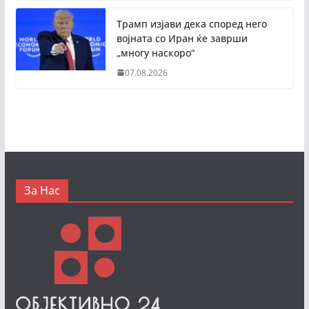
Трамп изјави дека според него
војната со Иран ќе заврши
„многу наскоро“
07.08.2026
За Нас