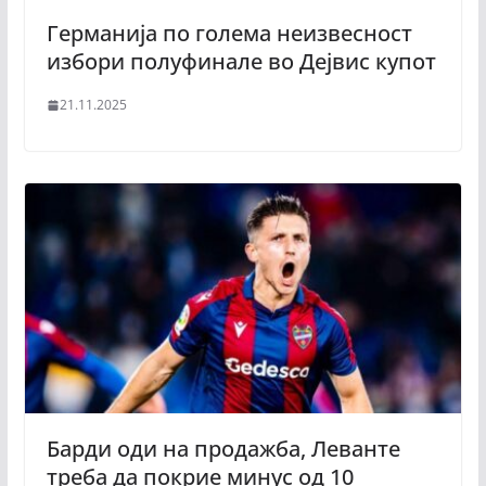
Германија по голема неизвесност
избори полуфинале во Дејвис купот
21.11.2025
Барди оди на продажба, Леванте
треба да покрие минус од 10