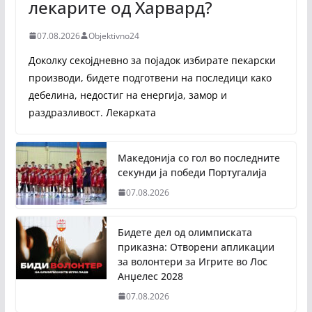
лекарите од Харвард?
07.08.2026
Objektivno24
Доколку секојдневно за појадок избирате пекарски
производи, бидете подготвени на последици како
дебелина, недостиг на енергија, замор и
раздразливост. Лекарката
Македонија со гол во последните
секунди ја победи Португалија
07.08.2026
Бидете дел од олимписката
приказна: Отворени апликации
за волонтери за Игрите во Лос
Анџелес 2028
07.08.2026