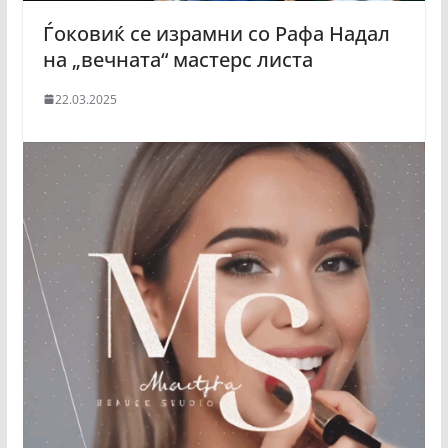
Ѓоковиќ се израмни со Рафа Надал
на „вечната“ мастерс листа
22.03.2025