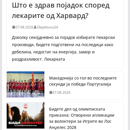
Што е здрав појадок според
лекарите од Харвард?
07.08.2026
Objektivno24
Доколку секојдневно за појадок избирате пекарски
производи, бидете подготвени на последици како
дебелина, недостиг на енергија, замор и
раздразливост. Лекарката
Македонија со гол во последните
секунди ја победи Португалија
07.08.2026
Бидете дел од олимписката
приказна: Отворени апликации
за волонтери за Игрите во Лос
Анџелес 2028