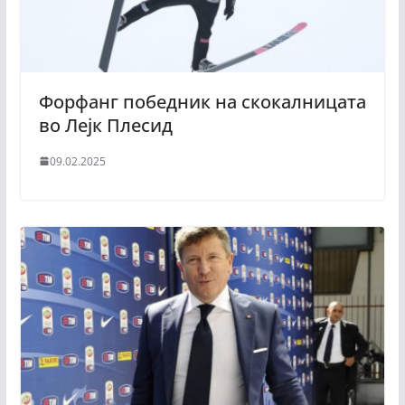
Форфанг победник на скокалницата
во Лејк Плесид
09.02.2025