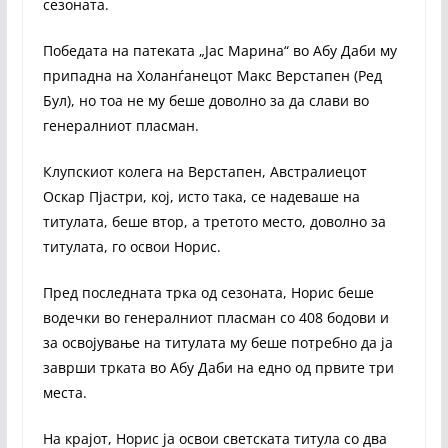
сезоната.
Победата на патеката „Јас Марина“ во Абу Даби му
припадна на Холанѓанецот Макс Верстапен (Ред
Бул), но тоа не му беше доволно за да слави во
генералниот пласман.
Клупскиот колега на Верстапен, Австралиецот
Оскар Пјастри, кој, исто така, се надеваше на
титулата, беше втор, а третото место, доволно за
титулата, го освои Норис.
Пред последната трка од сезоната, Норис беше
водечки во генералниот пласман со 408 бодови и
за освојување на титулата му беше потребно да ја
заврши трката во Абу Даби на едно од првите три
места.
На крајот, Норис ја освои светската титула со два