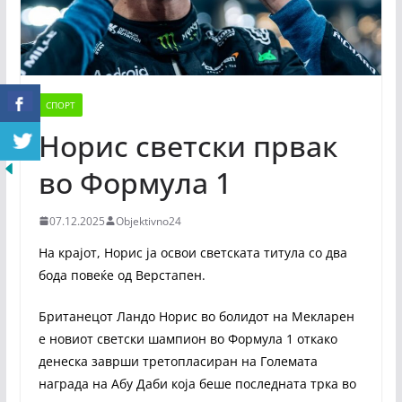
СПОРТ
Норис светски првак
во Формула 1
07.12.2025
Objektivno24
На крајот, Норис ја освои светската титула со два
бода повеќе од Верстапен.
Британецот Ландо Норис во болидот на Мекларен
е новиот светски шампион во Формула 1 откако
денеска заврши третопласиран на Големата
награда на Абу Даби која беше последната трка во