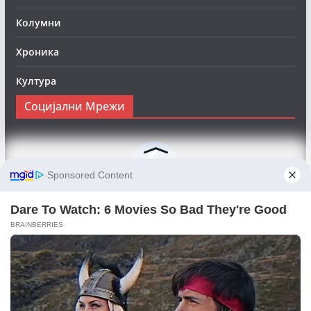
Колумни
Хроника
Култура
Социјални Мрежи
Следете нè на Фејсбук за да сте во тек со најновите
вести:
Objektivno24.mk