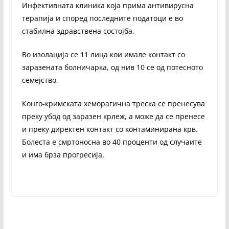
Инфективната клиника која прима антивирусна
терапија и според последните податоци е во
стабилна здравствена состојба.
Во изолација се 11 лица кои имале контакт со
заразената болничарка, од нив 10 се од потесното
семејство.
Конго-кримската хеморагична треска се пренесува
преку убод од заразен крлеж, а може да се пренесе
и преку директен контакт со контаминирана крв.
Болеста е смртоносна во 40 проценти од случаите
и има брза прогресија.