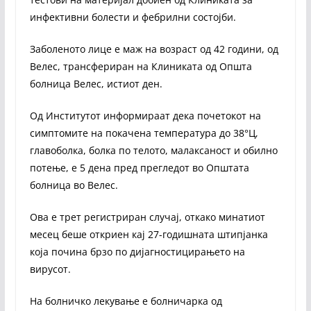
инфективни болести и фебрилни состојби.
Заболеното лице е маж на возраст од 42 години, од
Велес, трансфериран на Клиниката од Општа
болница Велес, истиот ден.
Од Институтот информираат дека почетокот на
симптомите на покачена температура до 38°Ц,
главоболка, болка по телото, малаксаност и обилно
потење, е 5 дена пред прегледот во Општата
болница во Велес.
Ова е трет регистриран случај, откако минатиот
месец беше откриен кај 27-годишната штипјанка
која почина брзо по дијагностицирањето на
вирусот.
На болничко лекување е болничарка од