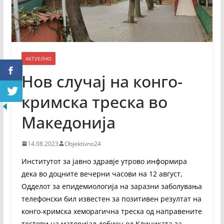
АКТУЕЛНО
Нов случај на конго-
кримска треска во
Македонија
14.08.2023
Objektivno24
Институтот за јавно здравје утрово информира
дека во доцните вечерни часови на 12 август,
Одделот за епидемиологија на заразни заболувања
телефонски бил известен за позитивен резултат на
конго-кримска хеморагична треска од направените
тестови на материјал добиен од Клиниката за