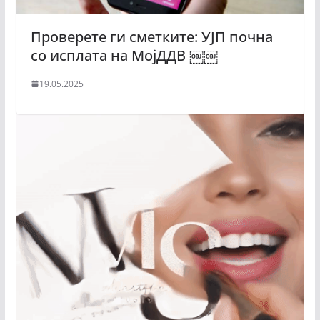
Проверете ги сметките: УЈП почна
со исплата на МојДДВ ￼￼
19.05.2025