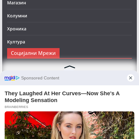
Магазин
Колумни
Хроника
Култура
Социјални Мрежи
Следете нè на Фејсбук за да сте во тек со најновите
вести:
Objektivno24.mk