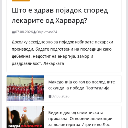
Што е здрав појадок според
лекарите од Харвард?
07.08.2026
Objektivno24
Доколку секојдневно за појадок избирате пекарски
производи, бидете подготвени на последици како
дебелина, недостиг на енергија, замор и
раздразливост. Лекарката
Македонија со гол во последните
секунди ја победи Португалија
07.08.2026
Бидете дел од олимписката
приказна: Отворени апликации
за волонтери за Игрите во Лос