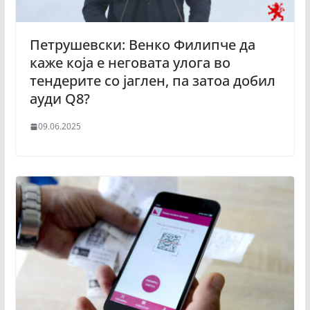
Петрушевски: Венко Филипче да
каже која е неговата улога во
тендерите со јаглен, па затоа добил
ауди Q8?
09.06.2025