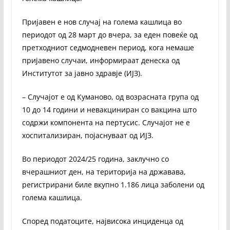
Пријавен е нов случај на голема кашлица во
периодот од 28 март до вчера, за еден повеќе од
претходниот седмодневен период, кога немаше
пријавено случаи, информираат денеска од
Институтот за јавно здравје (ИЈЗ).
– Случајот е од Куманово, од возрасната група од
10 до 14 години и невакциниран со вакцина што
содржи компонента на пертусис. Случајот не е
хоспитализиран, појаснуваат од ИЈЗ.
Во периодот 2024/25 година, заклучно со
вчерашниот ден, на територија на државава,
регистрирани биле вкупно 1.186 лица заболени од
голема кашлица.
Според податоците, највисока инциденца од