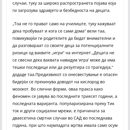
случаи, туку за широко распространета појава која
ги загрозува здравјето и безбедноста на децата.
„Тоа не го прават само на училиште, туку кажуваат
дека пробуваат и кога се сами дома“ вели таа,
повикувајќи ги родителите да бидат внимателни и
да разговараат со своите деца за потенцијалните
ризици од ваквите „игри“ на интернет.„Децата не
се свесни дека ваквата навидум ‘игра’ може да има
тешки последици или да резултира со трагедија,“
додаде таа.Предизвикот со онесвестување е опасен
бидејќи се прекинува доводот на кислород во
мозокот. Во слични форми, оваа пракса како
феномен се јавува во последните триесет години, а
последната варијанта, популаризирана преку Тик
ток и други социјални мрежи, е причината за
дваесетина смртни случаи во САД во последнава
година, при што најмладата жртва имала само осум