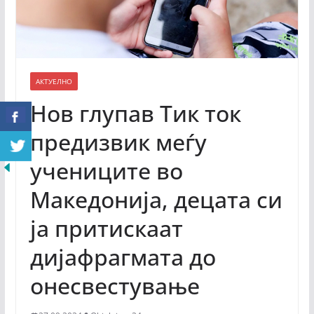
АКТУЕЛНО
Нов глупав Тик ток
предизвик меѓу
учениците во
Македонија, децата си
ја притискаат
дијафрагмата до
онесвестување