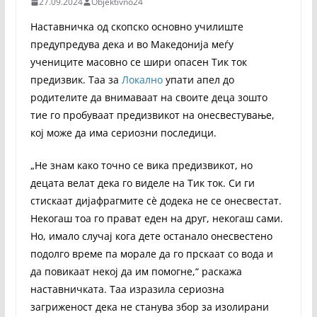
27.09.2024
Objektivno24
Наставничка од скопско основно училиште
предупредува дека и во Македонија меѓу
учениците масовно се шири опасен Тик ток
предизвик. Таа за
Локално
упати апел до
родителите да внимаваат на своите деца зошто
тие го пробуваат предизвикот на онесвестување,
кој може да има сериозни последици.
„Не знам како точно се вика предизвикот, но
децата велат дека го виделе на Тик ток. Си ги
стискаат дијафрагмите сè додека не се онесвестат.
Некогаш тоа го прават еден на друг, некогаш сами.
Но, имало случај кога дете останало онесвестено
подолго време па морале да го прскаат со вода и
да повикаат некој да им помогне,“ раскажа
наставничката. Таа изразила сериозна
загриженост дека не станува збор за изолирани