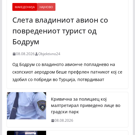
МАКЕДОНИЈА
НАЈНОВО
Слета владиниот авион со
повредениот турист од
Бодрум
08.08.2026
Objektivno24
Од Бодрум со владиното авионче попладнево на
скопскиот аеродром беше префрлен патникот кој се
здобил со побреди во Турција, потврдиваат
Кривична за полицаец кој
малтретирал приведено лице во
градски парк
08.08.2026