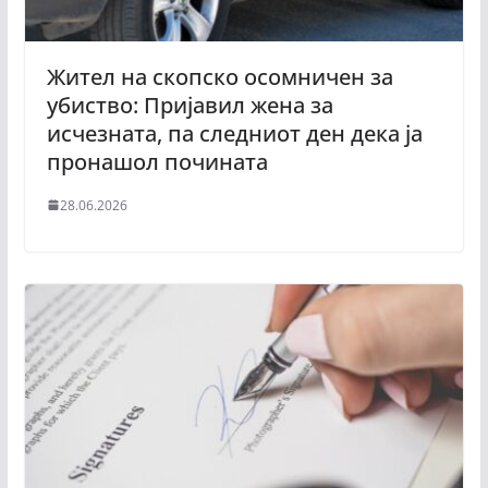
Жител на скопско осомничен за
убиство: Пријавил жена за
исчезната, па следниот ден дека ја
пронашол почината
28.06.2026