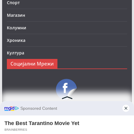
Спорт
Магазин
Колумни
Хроника
Култура
Социјални Мрежи
Следете нè на Фејсбук за да сте во тек со најновите
вести:
Objektivno24.mk