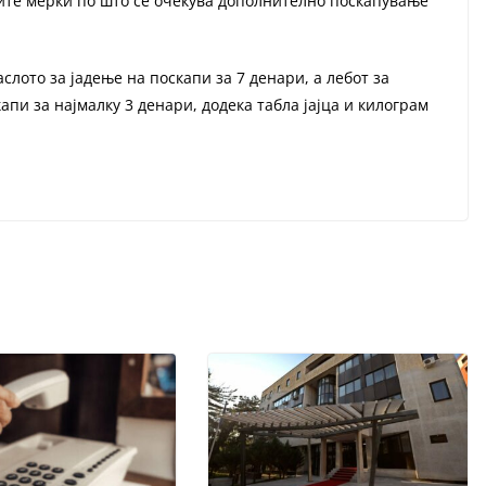
ните мерки по што се очекува дополнително поскапување
лото за јадење на поскапи за 7 денари, а лебот за
пи за најмалку 3 денари, додека табла јајца и килограм