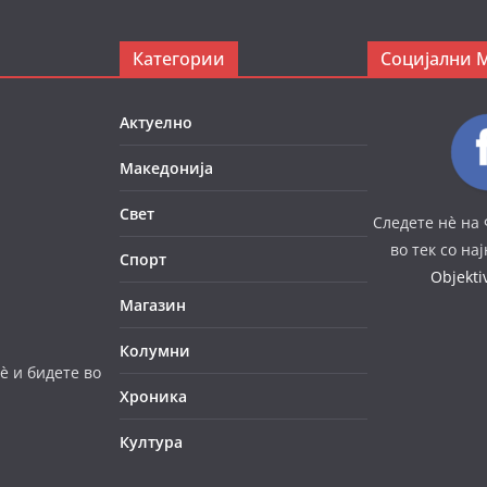
Категории
Социјални 
Актуелно
Македонија
Свет
Следете нè на 
во тек со на
Спорт
Objekt
Магазин
Колумни
è и бидете во
Хроника
Култура