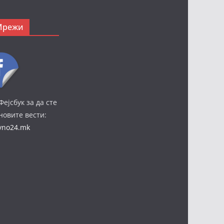
Мрежи
Фејсбук за да сте
јновите вести:
ivno24.mk