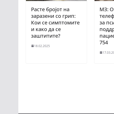
Расте бројот на
МЗ: 
заразени со грип:
телеф
Кои се симптомите
за п
и како да се
подд
заштитите?
пацие
754
18.02.2025
17.03.2