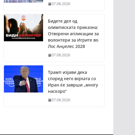
07.08.2026
Бидете дел од
олимписката приказна:
Отворени апликации за
волонтери за Игрите во
Лос Анџелес 2028
07.08.2026
Трамп изјави дека
според него војната со
Иран ќе заврши „многу
наскоро“
07.08.2026