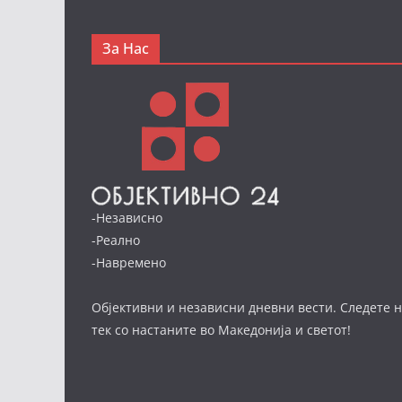
За Нас
-Независно
-Реално
-Навремено
Објективни и независни дневни вести. Следете н
тек со настаните во Македонија и светот!