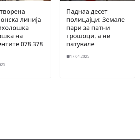
Отворена
Паднаa десет
онска линија
полицајци: Земале
сихолошка
пари за патни
ршка на
трошоци, а не
нтите 078 378
патувале
17.04.2025
025