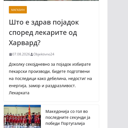
МАГАЗИН
Што е здрав појадок
според лекарите од
Харвард?
07.08.2026
Objektivno24
Доколку секојдневно за појадок избирате
пекарски производи, бидете подготвени
на последици како дебелина, недостиг на
енергија, замор и раздразливост.
Лекарката
Македонија со гол во
последните секунди ја
победи Португалија