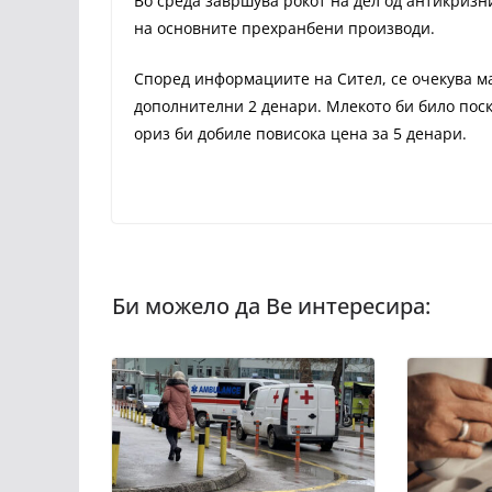
Во среда завршува рокот на дел од антикриз
на основните прехранбени производи.
Според информациите на Сител, се очекува мас
дополнителни 2 денари. Млекото би било поска
ориз би добиле повисока цена за 5 денари.