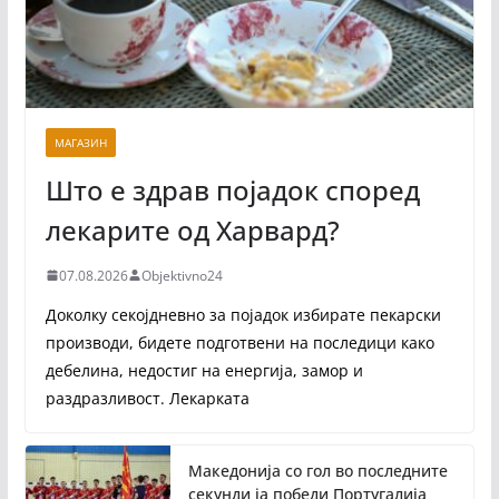
МАГАЗИН
Што е здрав појадок според
лекарите од Харвард?
07.08.2026
Objektivno24
Доколку секојдневно за појадок избирате пекарски
производи, бидете подготвени на последици како
дебелина, недостиг на енергија, замор и
раздразливост. Лекарката
Македонија со гол во последните
секунди ја победи Португалија