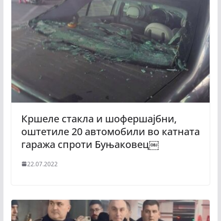
Кршеле стакла и шофершајбни,
оштетиле 20 автомобили во катната
гаража спроти Буњаковец￼
22.07.2022