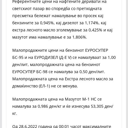
Референтните цени на нафтените деривати на
светскиот пазар во споредба со претходната
пресметка бележат намалување во просек кај
бензините за 0,945%, кај дизелот за 1,174%, кај
екстра лесното масло зголемување за 0,425% и кај
мазутот има намалување е за 1,806%.
Малопродажните цени на бензинот ЕУРОСУПЕР
БС-95 и на ЕУРОДИЗЕЛ (Д-Е V) се намалуваат за 1,00
ден/лит, малопродажната цена на бензинот
ЕУРОСУПЕР БС-98 се намалува за 0,50 ден/лит.
Малопродажната цена на Екстра лесното масло за
домаќинство (ЕЛ-1) не се менува.
Малопродажната цена на Мазутот М-1 НС се
намалува за 0,986 ден/кг и ќе изнесува 53,305 ден/
кг.
Од 28.6.2022 година од 00:01 часот максималните