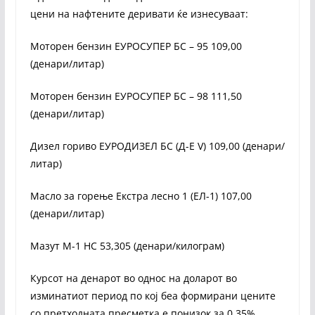
цени на нафтените деривати ќе изнесуваат:
Моторен бензин ЕУРОСУПЕР БС – 95 109,00
(денари/литар)
Моторен бензин ЕУРОСУПЕР БС – 98 111,50
(денари/литар)
Дизел гориво ЕУРОДИЗЕЛ БС (Д-Е V) 109,00 (денари/
литар)
Масло за горење Екстра лесно 1 (ЕЛ-1) 107,00
(денари/литар)
Мазут М-1 НС 53,305 (денари/килограм)
Курсот на денарот во однос на доларот во
изминатиот период по кој беа формирани цените
со претходната пресметка е понизок за 0,35%.