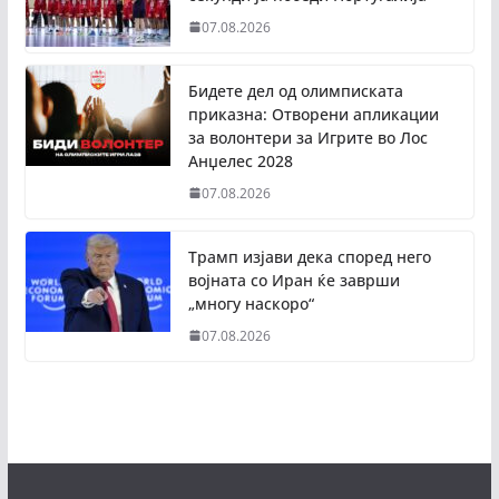
07.08.2026
Бидете дел од олимписката
приказна: Отворени апликации
за волонтери за Игрите во Лос
Анџелес 2028
07.08.2026
Трамп изјави дека според него
војната со Иран ќе заврши
„многу наскоро“
07.08.2026