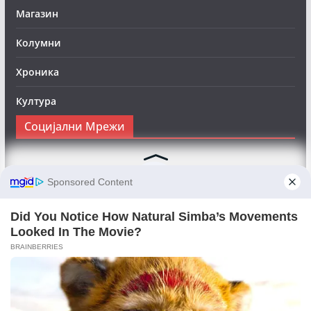
Магазин
Колумни
Хроника
Култура
Социјални Мрежи
Следете нè на Фејсбук за да сте во тек со најновите
вести:
Objektivno24.mk