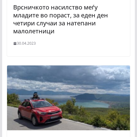
Врсничкото насилство меѓу
младите во пораст, за еден ден
четири случаи за натепани
малолетници
30.04.2023