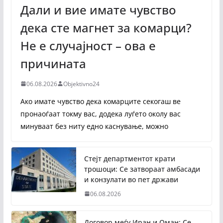
Дали и вие имате чувство
дека сте магнет за комарци?
Не е случајност – ова е
причината
06.08.2026
Objektivno24
Ако имате чувство дека комарците секогаш ве
пронаоѓаат токму вас, додека луѓето околу вас
минуваат без ниту едно каснување, можно
Стејт департментот крати
трошоци: Се затвораат амбасади
и конзулати во пет држави
06.08.2026
Договор меѓу Иран и Оман: Се