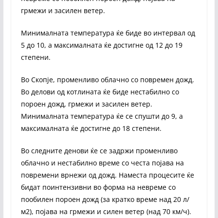
грмежи и засилен ветер.
Минималната температура ќе биде во интервал од
5 до 10, а максималната ќе достигне од 12 до 19
степени.
Во Скопје, променливо облачно со повремен дожд.
Во делови од котлината ќе биде нестабилно со
пороен дожд, грмежи и засилен ветер.
Минималната температура ќе се спушти до 9, а
максималната ќе достигне до 18 степени.
Во следните денови ќе се задржи променливо
облачно и нестабилно време со честа појава на
повремени врнежи од дожд. Наместа процесите ќе
бидат поинтензивни во форма на невреме со
пообилен пороен дожд (за кратко време над 20 л/
м2), појава на грмежи и силен ветер (над 70 км/ч).