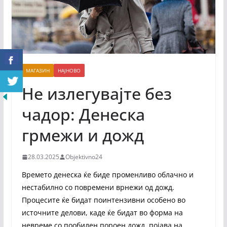
МАГАЗИН
НАЈНОВО
Не излегувајте без
чадор: Денеска
грмежи и дожд
28.03.2025
Objektivno24
Времето денеска ќе биде променливо облачно и
нестабилно со повремени врнежи од дожд.
Процесите ќе бидат поинтензивни особено во
источните делови, каде ќе бидат во форма на
невреме со пообилен пороен дожд, појава на