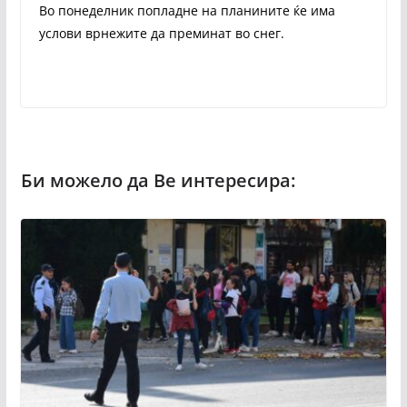
Во понеделник попладне на планините ќе има
услови врнежите да преминат во снег.