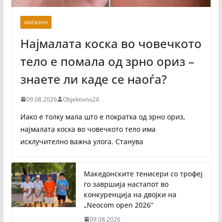
МАГАЗИН
Најмалата коска во човечкото
тело е помала од зрно ориз –
знаете ли каде се наоѓа?
09.08.2026
Objektivno24
Иако е толку мала што е пократка од зрно ориз,
најмалата коска во човечкото тело има
исклучително важна улога. Станува
Македонските тенисери со трофеј
го завршија настапот во
конкуренција на двојки на
„Neocom open 2026“
09.08.2026