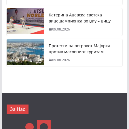
Катерина Ацевска светска
вицешампионка во џиу – џицу
09.08.2026
Протести на островот Мајорка
против масовниот туризам
09.08.2026
За Нас