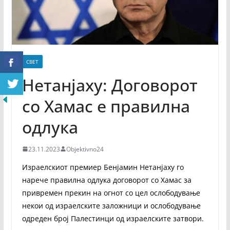
СВЕТ
Нетанјаху: Договорот
со Хамас е правилна
одлука
23.11.2023
Objektivno24
Израелскиот премиер Бенјамин Нетанјаху го
нарече правилна одлука договорот со Хамас за
привремен прекин на огнот со цел ослободување
некои од израелските заложници и ослободување
одреден број Палестинци од израелските затвори.