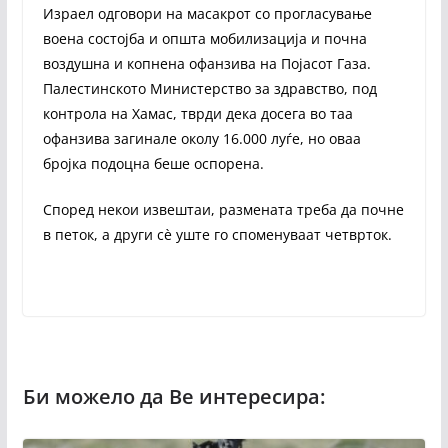
Израел одговори на масакрот со прогласување
воена состојба и општа мобилизација и почна
воздушна и копнена офанзива на Појасот Газа.
Палестинското Министерство за здравство, под
контрола на Хамас, тврди дека досега во таа
офанзива загинале околу 16.000 луѓе, но оваа
бројка подоцна беше оспорена.
Според некои извештаи, размената треба да почне
в петок, а други сè уште го споменуваат четврток.