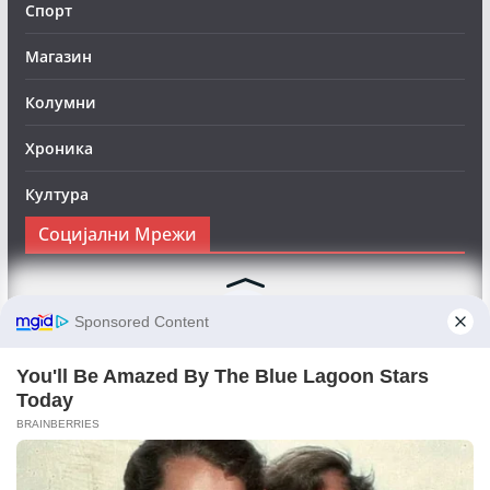
Спорт
Магазин
Колумни
Хроника
Култура
Социјални Мрежи
Следете нè на Фејсбук за да сте во тек со најновите
вести:
Objektivno24.mk