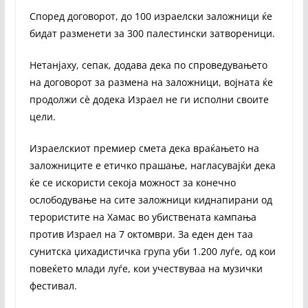
Според договорот, до 100 израелски заложници ќе
бидат разменети за 300 палестински затвореници.
Нетанјаху, сепак, додава дека по спроведувањето
на договорот за размена на заложници, војната ќе
продолжи сè додека Израел не ги исполни своите
цели.
Израелскиот премиер смета дека враќањето на
заложниците е етичко прашање, нагласувајќи дека
ќе се искористи секоја можност за конечно
ослободување на сите заложници киднапирани од
терористите на Хамас во убиствената кампања
против Израел на 7 октомври. За еден ден таа
сунитска џихадистичка група уби 1.200 луѓе, од кои
повеќето млади луѓе, кои учествуваа на музички
фестивал.