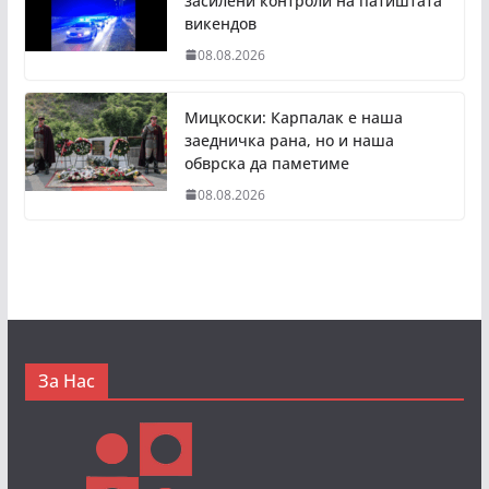
засилени контроли на патиштата
викендов
08.08.2026
Мицкоски: Карпалак е наша
заедничка рана, но и наша
обврска да паметиме
08.08.2026
За Нас