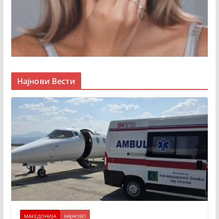
Најнови Вести
МАКЕДОНИЈА
НАЈНОВО