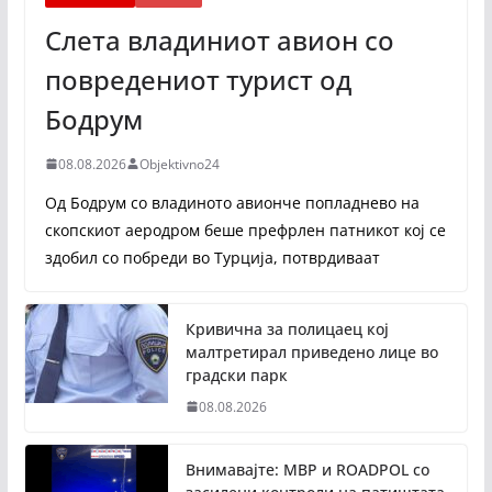
Слета владиниот авион со
повредениот турист од
Бодрум
08.08.2026
Objektivno24
Од Бодрум со владиното авионче попладнево на
скопскиот аеродром беше префрлен патникот кој се
здобил со побреди во Турција, потврдиваат
Кривична за полицаец кој
малтретирал приведено лице во
градски парк
08.08.2026
Внимавајте: МВР и ROADPOL со