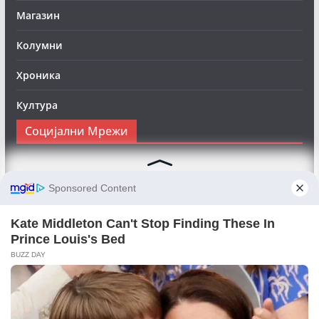
Магазин
Колумни
Хроника
Култура
Социјални Мрежи
Следете нè на Фејсбук за да сте во тек со најновите
вести:
Objektivno24.mk