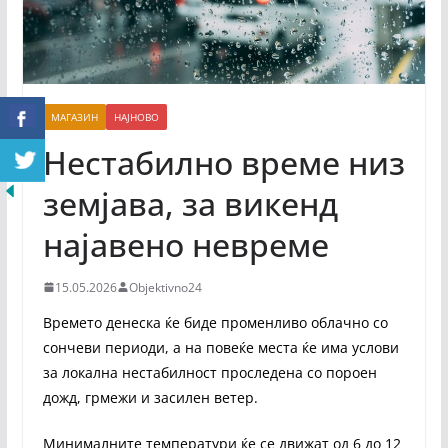
МАГАЗИН
НАЈНОВО
Нестабилно време низ
земјава, за викенд
најавено невреме
15.05.2026
Objektivno24
Времето денеска ќе биде променливо облачно со
сончеви периоди, а на повеќе места ќе има услови
за локална нестабилност проследена со пороен
дожд, грмежи и засилен ветер.
Минималните температури ќе се движат од 6 до 12