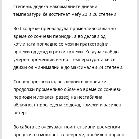
степени, додека максималните дневни
температури ќе достигнат меѓу 20 и 26 степени.
Во Скопје ќе преовладува променливо облачно
време со сончеви периоди, а во делови од
котлината попладне се можни краткотрајни
врнежи од дожд и ретки грмежи. Ќе дува слаб до
умерен променлив ветер. Температурата ќе се
движи од минимални 8 до максимални 24 степени.
Според прогнозата, во следните денови ќе
продолжи променливо облачно време со сончеви
периоди и локален развој на нестабилна
облачност проследена со дожд, грмежи и засилен
ветер.
Во сабота се очекуваат поинтензивни временски
процеси, со можност за невреме, пообилен пороен