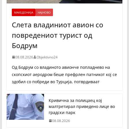
МАКЕДОНИЈА
НАЈНОВО
Слета владиниот авион со
повредениот турист од
Бодрум
08.08.2026
Objektivno24
Од Бодрум со владиното авионче попладнево на
скопскиот аеродром беше префрлен патникот кој се
здобил со побреди во Турција, потврдиваат
Кривична за полицаец кој
малтретирал приведено лице во
градски парк
08.08.2026