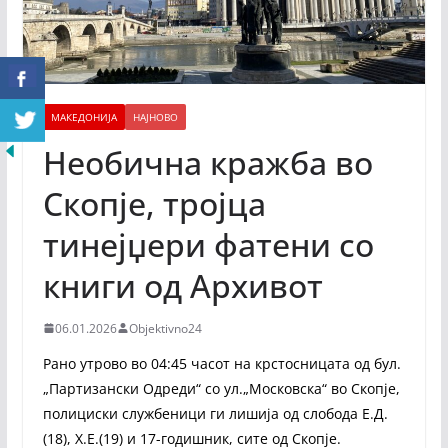
МАКЕДОНИЈА
НАЈНОВО
Необична кражба во
Скопје, тројца
тинејџери фатени со
книги од Архивот
06.01.2026
Objektivno24
Рано утрово во 04:45 часот на крстосницата од бул.
„Партизански Одреди“ со ул.„Московска“ во Скопје,
полициски службеници ги лишија од слобода Е.Д.
(18), Х.Е.(19) и 17-годишник, сите од Скопје.