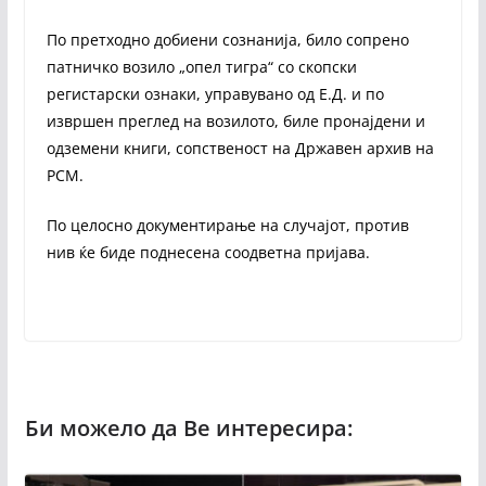
По претходно добиени сознанија, било сопрено
патничко возило „опел тигра“ со скопски
регистарски ознаки, управувано од Е.Д. и по
извршен преглед на возилото, биле пронајдени и
одземени книги, сопственост на Државен архив на
РСМ.
По целосно документирање на случајот, против
нив ќе биде поднесена соодветна пријава.