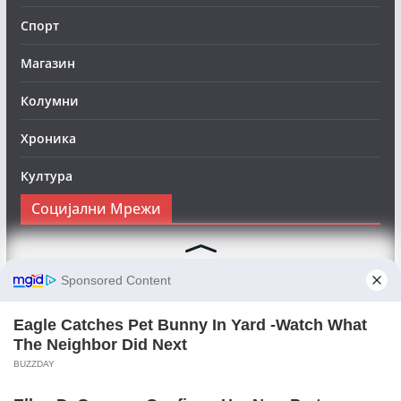
Спорт
Магазин
Колумни
Хроника
Култура
Социјални Мрежи
Следете нè на Фејсбук за да сте во тек со најновите
вести:
Objektivno24.mk