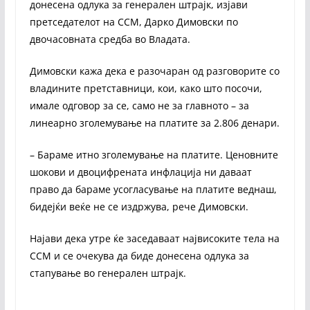
донесена одлука за генерален штрајк, изјави
претседателот на ССМ, Дарко Димовски по
двочасовната средба во Владата.
Димовски кажа дека е разочаран од разговорите со
владините претставници, кои, како што посочи,
имале одговор за се, само не за главното – за
линеарно зголемување на платите за 2.806 денари.
– Бараме итно зголемување на платите. Ценовните
шокови и двоцифрената инфлација ни даваат
право да бараме усогласување на платите веднаш,
бидејќи веќе не се издржува, рече Димовски.
Најави дека утре ќе заседаваат највисоките тела на
ССМ и се очекува да биде донесена одлука за
стапување во генерален штрајк.