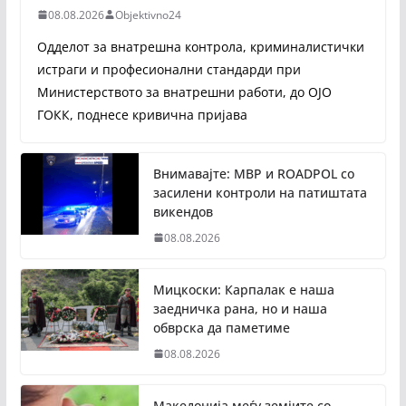
08.08.2026
Objektivno24
Одделот за внатрешна контрола, криминалистички
истраги и професионални стандарди при
Министерството за внатрешни работи, до ОЈО
ГОКК, поднесе кривична пријава
Внимавајте: МВР и ROADPOL со
засилени контроли на патиштата
викендов
08.08.2026
Мицкоски: Карпалак е наша
заедничка рана, но и наша
обврска да паметиме
08.08.2026
Македонија меѓу земјите со