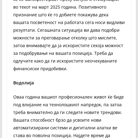
во текот на март 2025 година. Позитивното
признание што ќе го добиете покажува дека
вашата посветеност на работата сега носи видливи
резултати. Сегашната ситуација ви дава подобри
можности за преговарање отколку што мислите,
затоа внимавајте да ја искористите секоја можност
за подобрување на вашата позиција. Треба да
одлучите како да ги искористите неочекуваните
финансиски придобивки.
Водолија
Оваа година вашиот професионален живот ќе биде
под влијание на технолошкиот напредок, па затоа
треба внимателно да ги следите новите трендови.
Вашата способност брзо да усвоите нови
автоматизирани системи и дигитални алатки ве
става во поволна позиција. Најдете време да