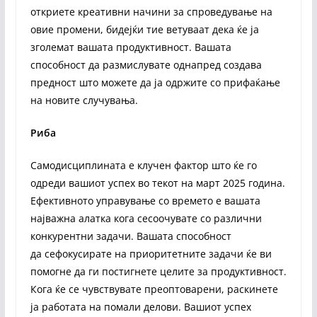
откриете креативни начини за спроведување на
овие промени, бидејќи тие ветуваат дека ќе ја
зголемат вашата продуктивност. Вашата
способност да размислувате однапред создава
предност што можете да ја одржите со прифаќање
на новите случувања.
Риба
Самодисциплината е клучен фактор што ќе го
одреди вашиот успех во текот на март 2025 година.
Ефективното управување со времето е вашата
најважна алатка кога сесоочувате со различни
конкурентни задачи. Вашата способност
да сефокусирате на приоритетните задачи ќе ви
помогне да ги постигнете целите за продуктивност.
Кога ќе се чувствувате преоптоварени, раскинете
ја работата на помали делови. Вашиот успех