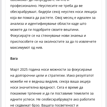
професионално. Неуспесите не треба да ве
обесхрабруваат, бидејќи секој неуспех носи лекција
која ви помага да растете. Овој месец е идеален за
анализа и идентификување области каде што
можете да ги подобрите своите вештини.
Фокусирајте се на стекнување нови знаења и
приспособете се на околностите за да го извлечете
максимумот од нив.
Вага
Март 2025 година носи можности за фокусирање
на долгорочни цели и стратегии. Иако резултатот
можеби не е веднаш видлив, секоја ваша акција
носи значителна вредност. Сега е време да
покажеме трпение и да ги поставиме темелите за
идните успеси. Не сеобесхрабрувајте ако работите
не седвижат брзо. Вашата посветеност и