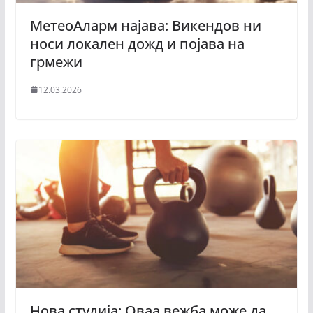
МетеоАларм најава: Викендов ни
носи локален дожд и појава на
грмежи
12.03.2026
Нова студија: Оваа вежба може да