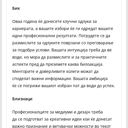
Бик
Оваа година ќе донесете клучни одлуки за
кариерата, а вашите избори ќе ги одредат вашите
идни професионални резултати. Потрудете се да
размислите за одлуките поврзани со преговарање
за подобри услови. Вашата интуиција треба да ве
води, но мора да размислите и за практичните
аспекти пред да преземете каква билоакција.
Менторите и доверливите колеги можат да
споделат важни информации. Вашата амбиција
ќе се погрижи вашиот избран пат да води до успех.
Близнаци
Професионалците за медиуми и дизајн треба
да се подготват за креативни идеи кои ќе донесат
важно признание и ветувачки можности во текот