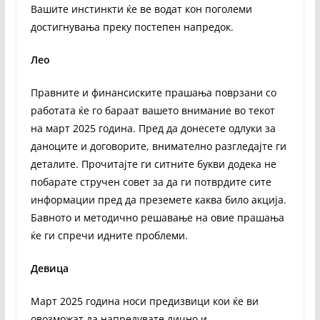
Вашите инстинкти ќе ве водат кон поголеми
достигнувања преку постепен напредок.
Лео
Правните и финансиските прашања поврзани со
работата ќе го бараат вашето внимание во текот
на март 2025 година. Пред да донесете одлуки за
даноците и договорите, внимателно разгледајте ги
деталите. Прочитајте ги ситните букви додека не
побарате стручен совет за да ги потврдите сите
информации пред да преземете каква било акција.
Бавното и методично решавање на овие прашања
ќе ги спречи идните проблеми.
Девица
Март 2025 година носи предизвици кои ќе ви
овозможат да напредувате лично и