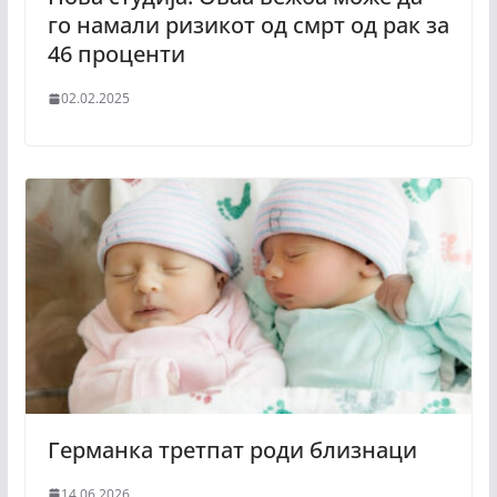
го намали ризикот од смрт од рак за
46 проценти
02.02.2025
Германка третпат роди близнаци
14.06.2026