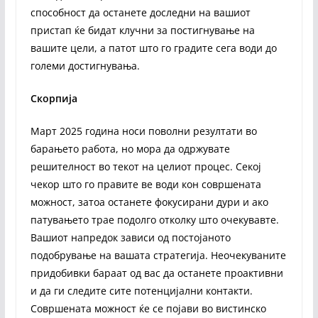
способност да останете доследни на вашиот
пристап ќе бидат клучни за постигнување на
вашите цели, а патот што го градите сега води до
големи достигнувања.
Скорпија
Март 2025 година носи поволни резултати во
барањето работа, но мора да одржувате
решителност во текот на целиот процес. Секој
чекор што го правите ве води кон совршената
можност, затоа останете фокусирани дури и ако
патувањето трае подолго отколку што очекувавте.
Вашиот напредок зависи од постојаното
подобрување на вашата стратегија. Неочекуваните
придобивки бараат од вас да останете проактивни
и да ги следите сите потенцијални контакти.
Совршената можност ќе се појави во вистинско