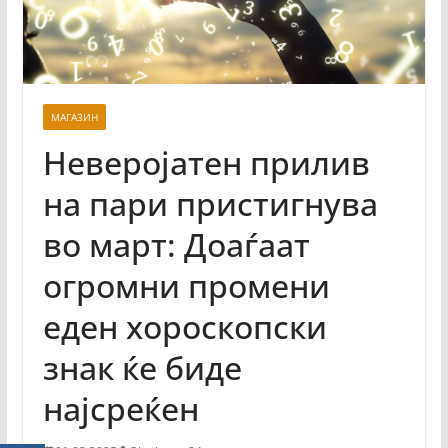
МАГАЗИН
Неверојатен прилив
на пари пристигнува
во март: Доаѓаат
огромни промени
еден хороскопски
знак ќе биде
најсреќен