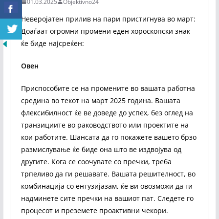
01.03.2025
Objektivno24
Неверојатен прилив на пари пристигнува во март:
Доаѓаат огромни промени еден хороскопски знак
ќе биде најсреќен:
Овен
Приспособите се на промените во вашата работна
средина во текот на март 2025 година. Вашата
флексибилност ќе ве доведе до успех, без оглед на
транзициите во раководството или проектите на
кои работите. Шансата да го покажете вашето брзо
размислување ќе биде она што ве издвојува од
другите. Кога се соочувате со пречки, треба
трпеливо да ги решавате. Вашата решителност, во
комбинација со ентузијазам, ќе ви овозможи да ги
надминете сите пречки на вашиот пат. Следете го
процесот и преземете проактивни чекори.