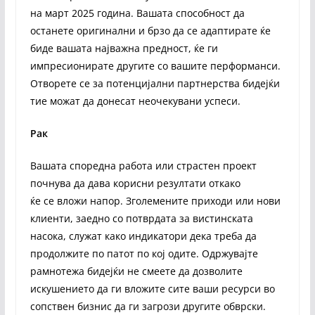
на март 2025 година. Вашата способност да
останете оригинални и брзо да се адаптирате ќе
биде вашата најважна предност, ќе ги
импресионирате другите со вашите перформанси.
Отворете се за потенцијални партнерства бидејќи
тие можат да донесат неочекувани успеси.
Рак
Вашата споредна работа или страстен проект
почнува да дава корисни резултати откако
ќе се вложи напор. Зголемените приходи или нови
клиенти, заедно со потврдата за вистинската
насока, служат како индикатори дека треба да
продолжите по патот по кој одите. Одржувајте
рамнотежа бидејќи не смеете да дозволите
искушението да ги вложите сите ваши ресурси во
сопствен бизнис да ги загрози другите обврски.