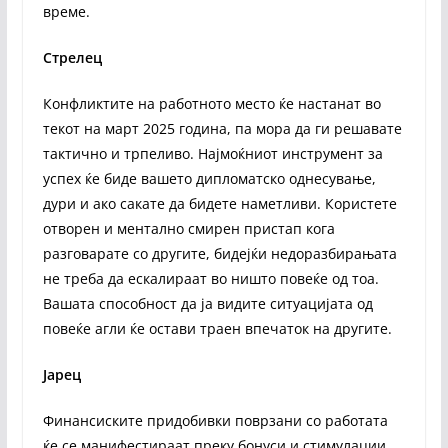
време.
Стрелец
Конфликтите на работното место ќе настанат во
текот на март 2025 година, па мора да ги решавате
тактично и трпеливо. Најмоќниот инструмент за
успех ќе биде вашето дипломатско однесување,
дури и ако сакате да бидете наметливи. Користете
отворен и ментално смирен пристап кога
разговарате со другите, бидејќи недоразбирањата
не треба да ескалираат во ништо повеќе од тоа.
Вашата способност да ја видите ситуацијата од
повеќе агли ќе остави траен впечаток на другите.
Јарец
Финансиските придобивки поврзани со работата
ќе се манифестираат преку бонуси и стимулации