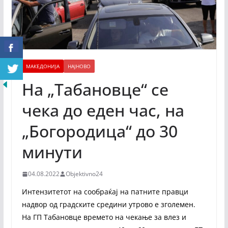
МАКЕДОНИЈА
НАЈНОВО
На „Табановце“ се
чека до еден час, на
„Богородица“ до 30
минути
04.08.2022
Objektivno24
Интензитетот на сообраќај на патните правци
надвор од градските средини утрово е зголемен.
На ГП Табановце времето на чекање за влез и