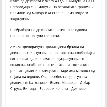
излез од државата е околу 40 до 60 минути, а на ГП
Богородица е 30 минути. На останатите гранични
премини, од македонска страна, нема подолги
задржувања.
Сообраќајот на државните патишта се одвива
непречено, по суви коловози.
АМСМ препорачува прилагодена брзина на
движење, почитување на поставената сообраќајна
сигнализација и внимателно управување со
возилата, особено на патиштата низ котлините,
речните долини и клисурите, каде има можност од
појава на одрони. Ова посебно се однесува за
делниците Катланово – Велес, Маврово – Дебар –
Струга, Виница – Берово и Кочани – Делчево.