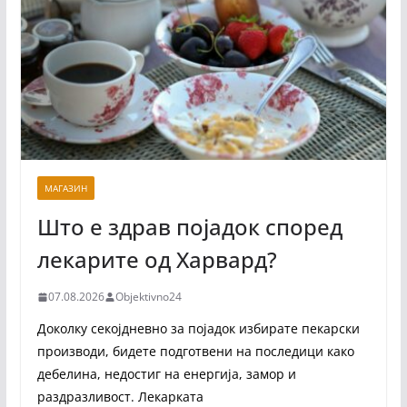
МАГАЗИН
Што е здрав појадок според
лекарите од Харвард?
07.08.2026
Objektivno24
Доколку секојдневно за појадок избирате пекарски
производи, бидете подготвени на последици како
дебелина, недостиг на енергија, замор и
раздразливост. Лекарката