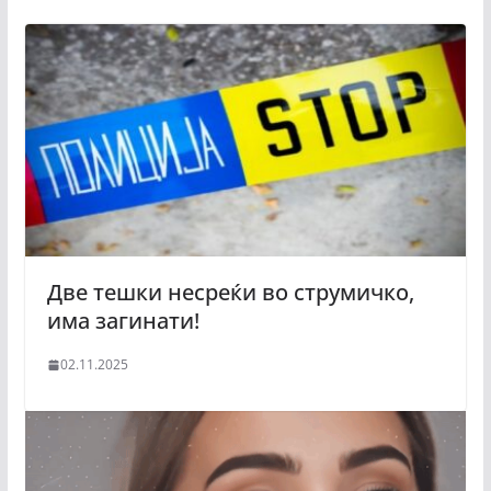
Две тешки несреќи во струмичко,
има загинати!
02.11.2025