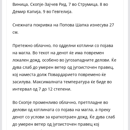
Виница, Скопје-Зајчев Рид, 7 во Струмица, 8 во
Демир Капија, 9 во Гевгелија.
Снежната покривка на Попова Шапка изнесува 27
см.
Претежно облачно, по одделни котлини со појава
на магла. Во текот на денот ќе има повремен
локален дожд, особено во југозападните делови. Ќе
дува слаб до умерен ветер од југоисточен правец,
кој наместа долж Повардарието повремено ќе
засилува. Максималната температура ќе биде во
интервал од 7 до 12 степени.
Во Скопје променливо облачно, претпладне во
делови од котлината со појава на магла, а преку
денот со услови за краткотраен дожд. Ќе дува слаб
до умерен ветер од југоисточен правец кој