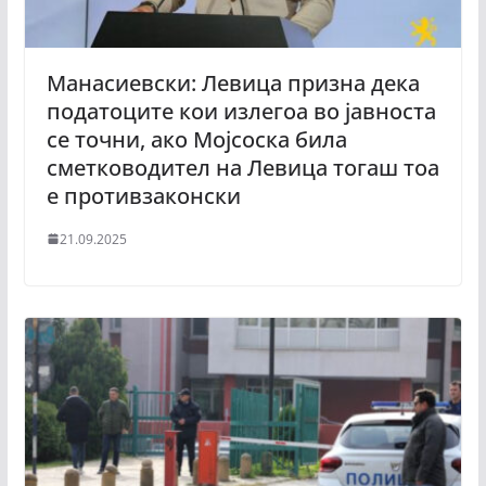
Манасиевски: Левица призна дека
податоците кои излегоа во јавноста
се точни, ако Мојсоска била
сметководител на Левица тогаш тоа
е противзаконски
21.09.2025