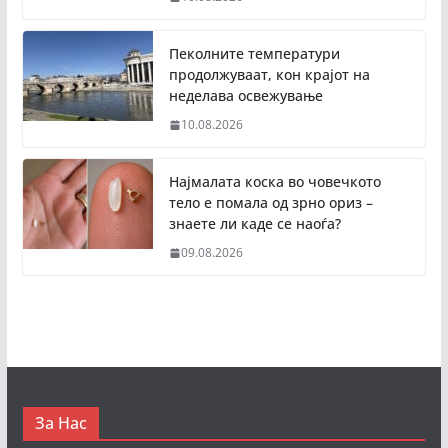
Пеколните температури
продолжуваат, кон крајот на
неделава освежување
10.08.2026
Најмалата коска во човечкото
тело е помала од зрно ориз –
знаете ли каде се наоѓа?
09.08.2026
За Нас