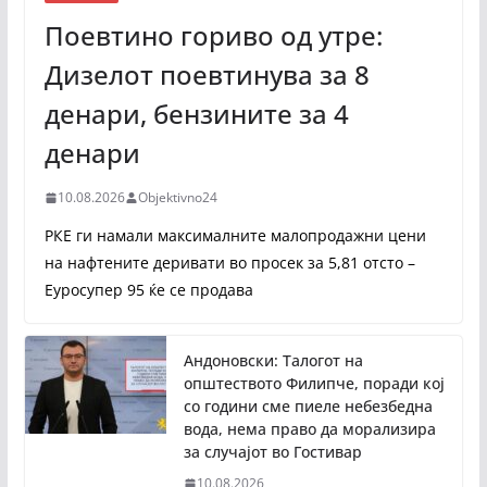
Поевтино гориво од утре:
Дизелот поевтинува за 8
денари, бензините за 4
денари
10.08.2026
Objektivno24
РКЕ ги намали максималните малопродажни цени
на нафтените деривати во просек за 5,81 отсто –
Еуросупер 95 ќе се продава
Андоновски: Талогот на
општеството Филипче, поради кој
со години сме пиеле небезбедна
вода, нема право да морализира
за случајот во Гостивар
10.08.2026