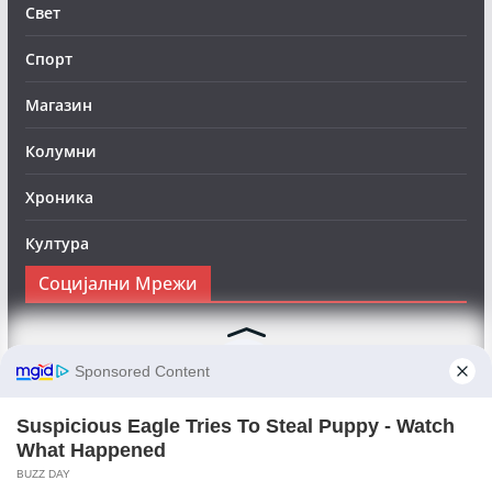
Свет
Спорт
Магазин
Колумни
Хроника
Култура
Социјални Мрежи
Следете нè на Фејсбук за да сте во тек со најновите
вести:
Objektivno24.mk