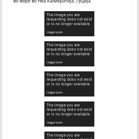
вo море во Неа Каликратија, Грција.