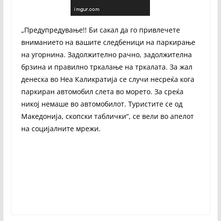
„Предупредување!! Би сакал да го привлечете
вниманието на вашите следбеници на паркирање
на угорнина. Задолжително рачно, задолжителна
брзина и правилно тркалање на тркалата. За жал
денеска во Неа Каликратија се случи несреќа кога
паркиран автомобил слета во морето. За среќа
никој немаше во автомобилот. Туристите се од
Македонија, скопски таблички“, се вели во апелот
на социјалните мрежи.