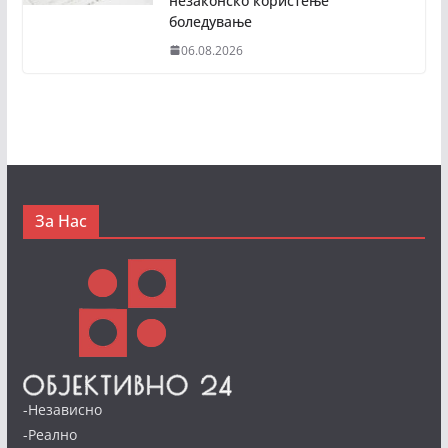
незаконско користење
боледување
06.08.2026
За Нас
-Независно
-Реално