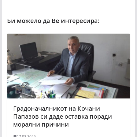
Градоначалникот на Кочани
Папазов си даде оставка поради
морални причини
17.03.2025