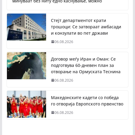
минуваат без ниту едно каснување, можно
Стејт департментот крати
трошоци: Се затвораат амбасади
и конзулати во пет држави
06.08.2026
Договор меѓу Иран и Оман: Се
подготвува 60-дневен план за
отворање на Ормуската Теснина
06.08.2026
Македонските кадети со победа
го отворија Европското првенство
06.08.2026