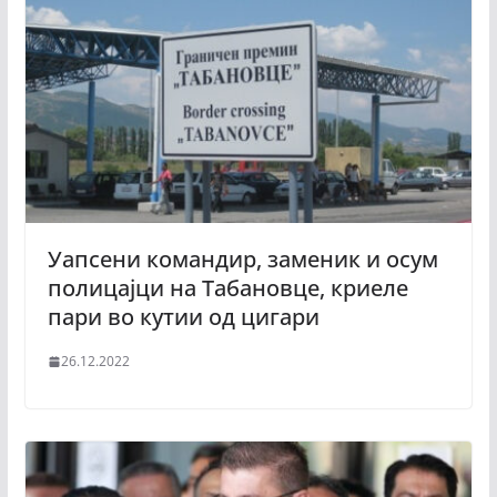
Уапсени командир, заменик и осум
полицајци на Табановце, криеле
пари во кутии од цигари
26.12.2022