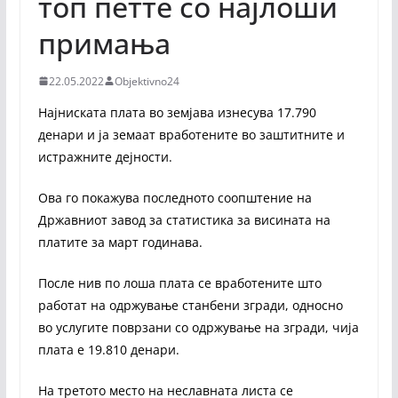
топ петте со најлоши
примања
22.05.2022
Objektivno24
Најниската плата во земјава изнесува 17.790
денари и ја земаат вработените во заштитните и
истражните дејности.
Ова го покажува последното соопштение на
Државниот завод за статистика за висината на
платите за март годинава.
После нив по лоша плата се вработените што
работат на одржување станбени згради, односно
во услугите поврзани со одржување на згради, чија
плата е 19.810 денари.
На третото место на неславната листа се