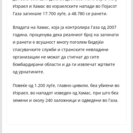
Израел и Хамас во израелските напади во Појасот
Газа загинале 17.700 луѓе, а 48.780 се ранети.
Владата на Хамас, која ја контролира Газа од 2007
година, проценува дека реалниот број на загинати
и ранети е всушност многу поголем бидејќи
спасувачките служби и странските невладини
организации не можат да стигнат до сите
бомбардирани области и да ги извлечат жртвите
од урнатините.
Повеќе од 1.200 луѓе, главно цивили, беа убиени во
Израел, во нападот изведен од Хамас, при што беа
земени и околу 240 заложници и одведени во Газа.