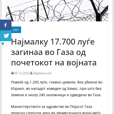
СВЕТ
Најмалку 17.700 луѓе
загинаа во Газа од
почетокот на војната
09.12.2023
Objektivno24
Повеќе од 1.200 луѓе, главно цивили, беа убиени во
Израел, во нападот изведен од Хамас, при што беа
земени и околу 240 заложници и одведени во Газа.
Министерството за здравство во Појасот Газа
денеска соопшти дека во двомесечната војна меѓу