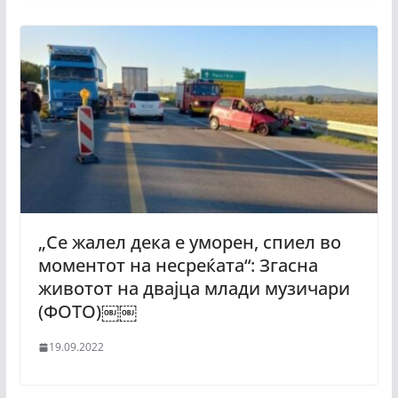
„Се жалел дека е уморен, спиел во
моментот на несреќата“: Згасна
животот на двајца млади музичари
(ФОТО)￼￼
19.09.2022