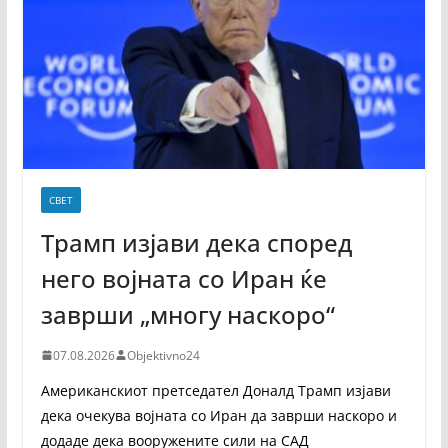
СВЕТ
Трамп изјави дека според
него војната со Иран ќе
заврши „многу наскоро“
07.08.2026
Objektivno24
Американскиот претседател Доналд Трамп изјави
дека очекува војната со Иран да заврши наскоро и
додаде дека вооружените сили на САД