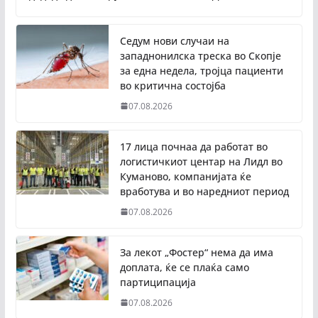
Седум нови случаи на
западнонилска треска во Скопје
за една недела, тројца пациенти
во критична состојба
07.08.2026
17 лица почнаа да работат во
логистичкиот центар на Лидл во
Куманово, компанијата ќе
вработува и во наредниот период
07.08.2026
За лекот „Фостер“ нема да има
доплата, ќе се плаќа само
партиципација
07.08.2026