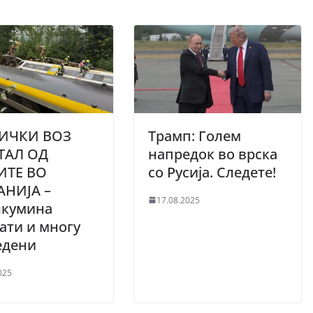
ИЧКИ ВОЗ
Трамп: Гoлем
ТАЛ ОД
напредок во врска
ТЕ ВО
со Русија. Следете!
АНИЈА –
17.08.2025
лкумина
ати и многу
едени
025