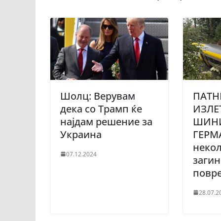
Шолц: Верувам
ПАТН
дека со Трамп ќе
ИЗЛЕ
најдам решение за
ШИНИ
Украина
ГЕРМ
неко
07.12.2024
загин
повр
28.07.2