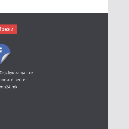
Мрежи
Фејсбук за да сте
јновите вести:
ivno24.mk