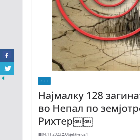
СВЕТ
Најмалку 128 загин
во Непал по земјотр
Рихтер￼￼
04.11.2023
Objektivno24