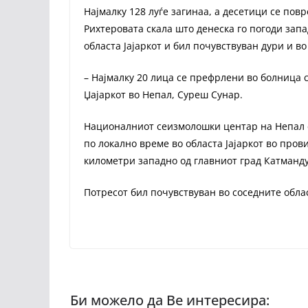
Најмалку 128 луѓе загинаа, а десетици се пов
Рихтеровата скала што денеска го погоди запа
областа Јајаркот и бил почувствуван дури и во
– Најмалку 20 лица се префрлени во болница 
Џајаркот во Непал, Суреш Сунар.
Националниот сеизмолошки центар на Непал с
по локално време во областа Јајаркот во прови
километри западно од главниот град Катманду
Потресот бил почувствуван во соседните облас