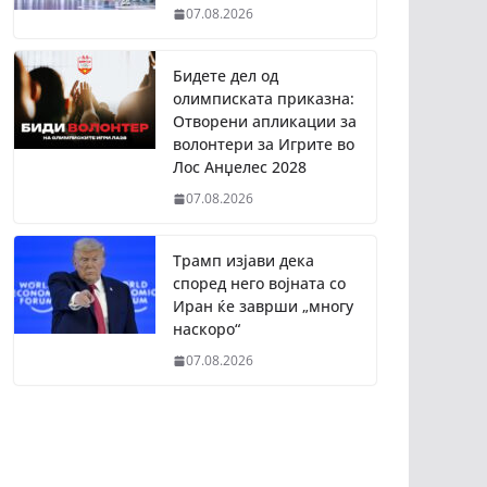
07.08.2026
Бидете дел од
олимписката приказна:
Отворени апликации за
волонтери за Игрите во
Лос Анџелес 2028
07.08.2026
Трамп изјави дека
според него војната со
Иран ќе заврши „многу
наскоро“
07.08.2026