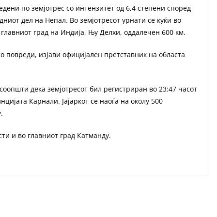
редени по земјотрес со интензитет од 6,4 степени според
дниот дел на Непал. Во земјотресот урнати се куќи во
 главниот град на Индија, Њу Делхи, оддалечен 600 км.
со повреди, изјави официјален претставник на областа
оопшти дека земјотресот бил регистриран во 23:47 часот
нцијата Карнали. Јајаркот се наоѓа на околу 500
.
ти и во главниот град Катманду.