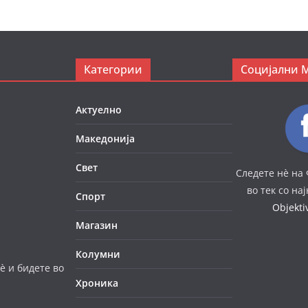
Категории
Социјални 
Актуелно
Македонија
Свет
Следете нè на 
во тек со на
Спорт
Objekt
Магазин
Колумни
è и бидете во
Хроника