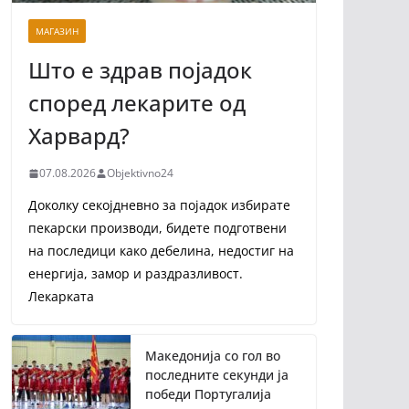
МАГАЗИН
Што е здрав појадок
според лекарите од
Харвард?
07.08.2026
Objektivno24
Доколку секојдневно за појадок избирате
пекарски производи, бидете подготвени
на последици како дебелина, недостиг на
енергија, замор и раздразливост.
Лекарката
Македонија со гол во
последните секунди ја
победи Португалија