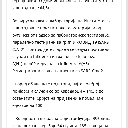
од најновиот седмичен извештај на Институтот за
јавно здравје (ИЈЗ).
Во вирусолошката лабораторија на Институтот за
јавно здравје пристигнале 35 материјали од
рутинскиот надзор за лабораториско тестирање,
паралелно тестирани за грип и КОВИД-19 (SARS-
CoV-2). Притоа, детектирани се седум позитивни
случаи на Influenza и тоа шет со Influenza
А(H1)pdm09 и двајца со Influenza А(H3).
Регистрирани се два пациенти со SARS-CoV-2.
Според објавените податоци, најголем број
пријавени случаи се во Кавадарци – 146, а во
останатите, бројот на пријавени е помал или
еднаков на 100.
– Во однос на возрасната дистрибуција, 396 лица
се на возраст од 15 до 64 години, 135 се деца на