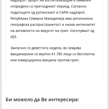
надзорот, бројот на хоспитализации е намален
споредено со претходниот период. Согласно
податоците од рутинскиот и САРИ надзорот,
Република Северна Македонија има регионална
географска распространетост и низок интензитет
на активноста на вирусот на грип, посочуваат од
ИЈЗ.
Заклучно со деветтата недела, во земјава
вакцинирани се вкупно 61.785 лица со бесплатна
или комерцијална вакцина против грип.