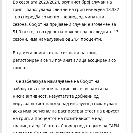
Во сезоната 2023/2024, вкупниот број случаи на
грип – заболувања слични на грип изнесува 13.382
, во споредба со истиот период од минатата
сезона, бројот на пријавени случаи е зголемен за
51,0 отсто, а во однос на моделот од последните 13
сезони, има намалување од 24,4 проценти.
Во досегашниот тек на сезоната на грип,
регистрирани се 13 починати лица асоцирани со
грипот.
– Се забележува намалување на бројот на
заболувања слични на грип, кој е во рамки на
ниска активност. Резултатите добиени од
вирусолошкиот надзор над инфлуенца покажуваат
дека има регионална распространетост на вирусот
на грип, а процентот на позитивност е над
границата од 10 отсто. Според податоците од САРИ