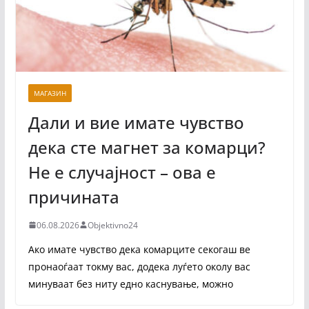
МАГАЗИН
Дали и вие имате чувство
дека сте магнет за комарци?
Не е случајност – ова е
причината
06.08.2026
Objektivno24
Ако имате чувство дека комарците секогаш ве
пронаоѓаат токму вас, додека луѓето околу вас
минуваат без ниту едно каснување, можно