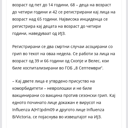
возраст од пет до 14 години, 68 – деца на возраст
до четири години и 42 се регистрирани кај лица на
возраст над 65 години. Највисока инциденца се
регистрира кај децата на возраст до четири
години, наведуваат од ИЈЗ.
Регистрирани се два смртни случаи асоцирани со
грип во текот на оваа недела. Се работи за лица на
возраст од 39 и 66 години од Скопје и Велес, кои
биле хоспитализирани во ГОБ „8 Септември“.
– Кај двете лица е утврдено присуство на
коморбидитети – невролошки и не биле
вакцинирани со вакцина против сезонски грип. Кај
едното починато лице докажан е вирусот на
Influenza A(H1)pdm09 и другото лице Influenza
B/Victoria, се појаснува во извештајот на ИЈЗ.