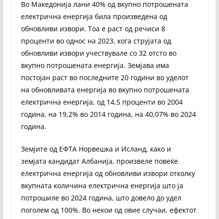
Во Македонија лани 40% од вкупно потрошената
електрична енергија била произведена од
обновливи извори. Тоа е раст од речиси 8
проценти во однос на 2023, кога струјата од
обновливи извори учествувале со 32 отсто во
вкупно потрошената енергија. Земјава има
постојан раст во последните 20 години во уделот
на обновливата енергија во вкупно потрошената
електрична енергија, од 14,5 проценти во 2004
година, на 19,2% во 2014 година, на 40,07% во 2024
година.
Земјите од ЕФТА Норвешка и Исланд, како и
земјата кандидат Албанија, произвеле повеќе
електрична енергија од обновливи извори отколку
вкупната количина електрична енергија што ја
потрошиле во 2024 година, што довело до удел
поголем од 100%. Во некои од овие случаи, ефектот