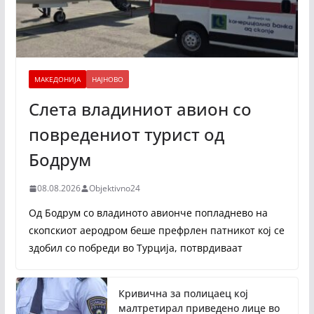
МАКЕДОНИЈА
НАЈНОВО
Слета владиниот авион со
повредениот турист од
Бодрум
08.08.2026
Objektivno24
Од Бодрум со владиното авионче попладнево на
скопскиот аеродром беше префрлен патникот кој се
здобил со побреди во Турција, потврдиваат
Кривична за полицаец кој
малтретирал приведено лице во