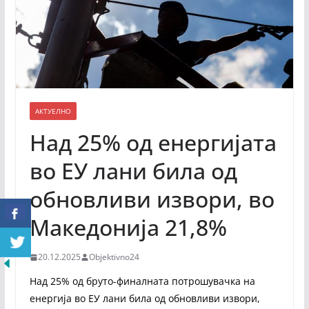
АКТУЕЛНО
Над 25% од енергијата
во ЕУ лани била од
обновливи извори, во
Македонија 21,8%
20.12.2025
Objektivno24
Над 25% од бруто-финалната потрошувачка на
енергија во ЕУ лани била од обновливи извори,