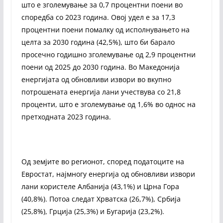
што е зголемување за 0,7 процентни поени во
споредба со 2023 година. Овој удел е за 17,3
процентни поени помалку од исполнувањето на
целта за 2030 година (42,5%), што би барало
просечно годишно зголемување од 2,9 процентни
поени од 2025 до 2030 година. Во Македонија
енергијата од обновливи извори во вкупно
потрошената енергија лани учествува со 21,8
проценти, што е зголемување од 1,6% во однос на
претходната 2023 година.
Од земјите во регионот, според податоците на
Евростат, најмногу енергија од обновливи извори
лани користеле Албанија (43,1%) и Црна Гора
(40,8%). Потоа следат Хрватска (26,7%), Србија
(25,8%), Грција (25,3%) и Бугарија (23,2%).