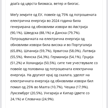
доаѓа од цврста биомаса, ветер и биогас.
Меѓу земјите од ЕУ, повеќе од 75% од потрошената
електрична енергија во 2024 година била
генерирана од обновливи извори во Австрија
(90,1%), Шведска (88,1%) и Данска (79,7%).
Потрошувачката на електрична енергија од
обновливи извори била висока и во Португалија
(65,8%), Шпанија (59,7%), Хрватска (58,0%), Латвија
(55,5%), Финска (54,3%), Германија (54,1%), Грција
(51,2%) и Холандија (50,5%), сите тие учествувале со
повеќе од половина од потрошената електрична
енергија. На другиот крај од скалата, уделот на
електричната енергија од обновливи извори бил
помал од 25% во Малта (10,7%), Чешка (17,9%),
Луксембург (20,5%), Унгарија и Кипар (двете со
24,1%) и Словачка (24,9%).