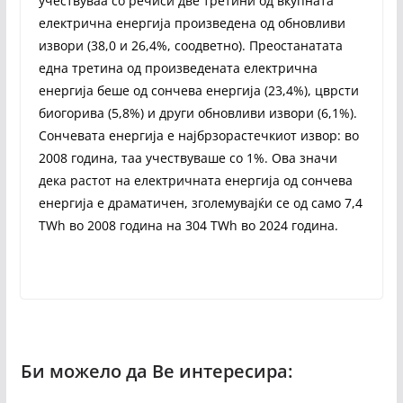
учествуваа со речиси две третини од вкупната
електрична енергија произведена од обновливи
извори (38,0 и 26,4%, соодветно). Преостанатата
една третина од произведената електрична
енергија беше од сончева енергија (23,4%), цврсти
биогорива (5,8%) и други обновливи извори (6,1%).
Сончевата енергија е најбрзорастечкиот извор: во
2008 година, таа учествуваше со 1%. Ова значи
дека растот на електричната енергија од сончева
енергија е драматичен, зголемувајќи се од само 7,4
TWh во 2008 година на 304 TWh во 2024 година.