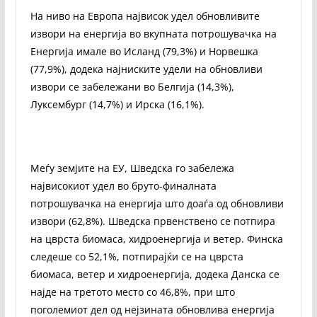
На ниво на Европа највисок удел обновливите
извори на енергија во вкупната потрошувачка на
Енергија имале во Исланд (79,3%) и Норвешка
(77,9%), додека најниските удели на обновливи
извори се забележани во Белгија (14,3%),
Луксембург (14,7%) и Ирска (16,1%).
Меѓу земјите на ЕУ, Шведска го забележа
највисокиот удел во бруто-финалната
потрошувачка на енергија што доаѓа од обновливи
извори (62,8%). Шведска првенствено се потпира
на цврста биомаса, хидроенергија и ветер. Финска
следеше со 52,1%, потпирајќи се на цврста
биомаса, ветер и хидроенергија, додека Данска се
најде на третото место со 46,8%, при што
поголемиот дел од нејзината обновлива енергија