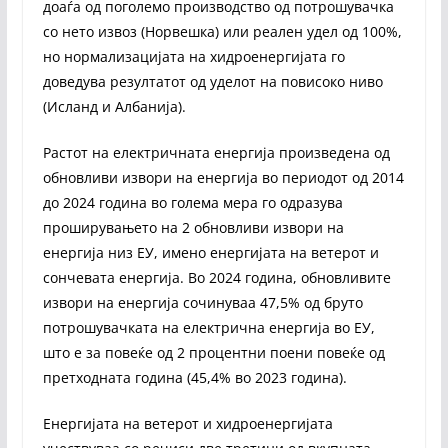
доаѓа од поголемо производство од потрошувачка
со нето извоз (Норвешка) или реален удел од 100%,
но нормализацијата на хидроенергијата го
доведува резултатот од уделот на повисоко ниво
(Исланд и Албанија).
Растот на електричната енергија произведена од
обновливи извори на енергија во периодот од 2014
до 2024 година во голема мера го одразува
проширувањето на 2 обновливи извори на
енергија низ ЕУ, имено енергијата на ветерот и
сончевата енергија. Во 2024 година, обновливите
извори на енергија сочинуваа 47,5% од бруто
потрошувачката на електрична енергија во ЕУ,
што е за повеќе од 2 процентни поени повеќе од
претходната година (45,4% во 2023 година).
Енергијата на ветерот и хидроенергијата