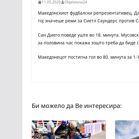
11.05.2026
Objektivno24
Македонскиот фудбалски репрезентативец, Дан
тој значеше реми за Сиетл Саундерс против С
Сан Диего поведе уште во 18. минута. Мусовск
за половина час покажа зошто треба да биде 
Македонецот постигна гол во 80. минута за 1-