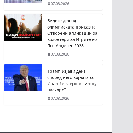
07.08.2026
Бидете дел од
олимписката приказна:
Отворени апликации за
волонтери за Игрите во
Лос Анџелес 2028
07.08.2026
Трамп изјави дека
според него војната со
Иран ќе заврши „многу
наскоро“
07.08.2026