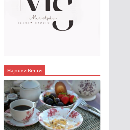
Најнови Вести