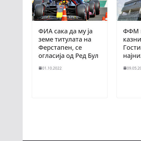
ФИА сака да му ја
ФФМ 
земе титулата на
казни
Ферстапен, се
Гости
огласија од Ред Бул
најни
01.10.2022
09.05.2