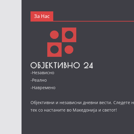
За Нас
-Независно
-Реално
-Навремено
Објективни и независни дневни вести. Следете н
тек со настаните во Македонија и светот!