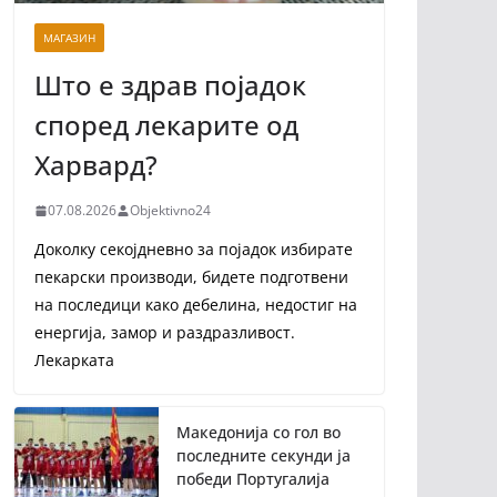
МАГАЗИН
Што е здрав појадок
според лекарите од
Харвард?
07.08.2026
Objektivno24
Доколку секојдневно за појадок избирате
пекарски производи, бидете подготвени
на последици како дебелина, недостиг на
енергија, замор и раздразливост.
Лекарката
Македонија со гол во
последните секунди ја
победи Португалија