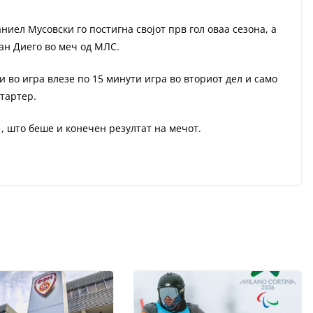
иел Мусовски го постигна својот прв гол оваа сезона, а
ан Диего во меч од МЛС.
и во игра влезе по 15 минути игра во вториот дел и само
стартер.
1, што беше и конечен резултат на мечот.