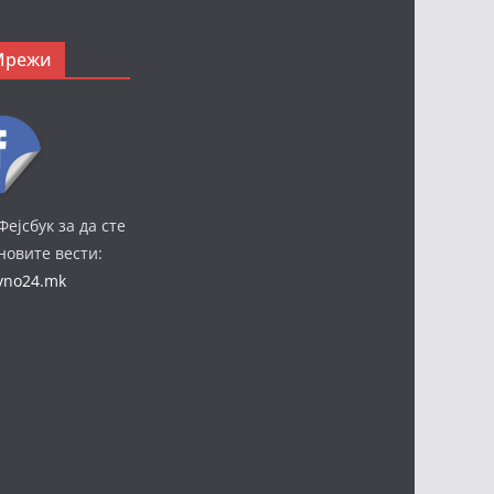
Мрежи
Фејсбук за да сте
јновите вести:
ivno24.mk