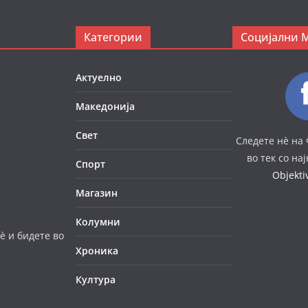
Категории
Социјални 
Актуелно
Македонија
Свет
Следете нè на 
во тек со на
Спорт
Objekt
Магазин
Колумни
è и бидете во
Хроника
Култура