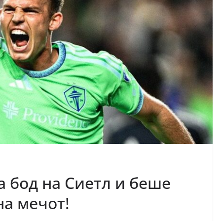
а бод на Сиетл и беше
на мечот!