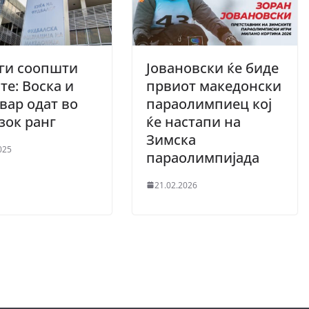
ги соопшти
Јовановски ќе биде
те: Воска и
првиот македонски
вар одат во
параолимпиец кој
зок ранг
ќе настапи на
Зимска
025
параолимпијада
21.02.2026