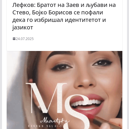
Лефков: Братот на Заев и љубави на
Стево, Бојко Борисов се пофали
дека го избришал идентитетот и
јазикот
24.07.2025