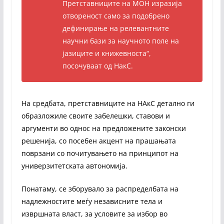
Претставниците на МОН изразија
отвореност само за подобрено
дефинирање на релевантните
научни бази за научното поле на
јазиците и книжевноста“,
посочуваат од НакС.
На средбата, претставниците на НАкС детално ги
образложиле своите забелешки, ставови и
аргументи во однос на предложените законски
решенија, со посебен акцент на прашањата
поврзани со почитувањето на принципот на
универзитетската автономија.
Понатаму, се зборувало за распределбата на
надлежностите меѓу независните тела и
извршната власт, за условите за избор во