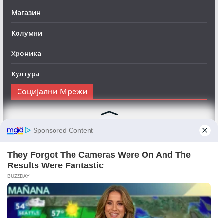
Магазин
Колумни
Хроника
Култура
Социјални Мрежи
Следете нè на Фејсбук за да сте во тек со најновите
вести:
Objektivno24.mk