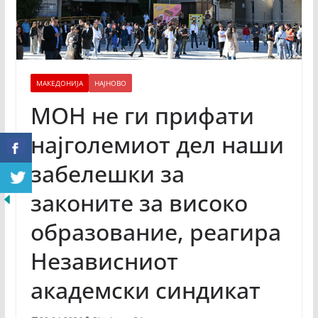
МАКЕДОНИЈА
НАЈНОВО
МОН не ги прифати
најголемиот дел наши
забелешки за
законите за високо
образование, реагира
Независниот
академски синдикат