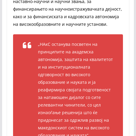
наставно-научни и научни звања, за
финансирањето на научноистражувачката дејност,
како и за финансиската и кадровската автономија
на високообразовните и научните установи.
„НАкС останува посветен на
принципите на академска
автономија, заштита на квалитетот
и на институционалната
одговорност во високото
образование и науката и ја
реафирмира својата подготвеност
за натамошен дијалог со сите
релевантни чинители, со цел
изнаоѓање решенија што ќе
придонесат за одржлив развој на
македонскиот систем на високото
образование и науката“,