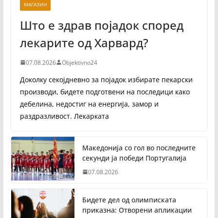
МАГАЗИН
Што е здрав појадок според
лекарите од Харвард?
07.08.2026
Objektivno24
Доколку секојдневно за појадок избирате пекарски
производи, бидете подготвени на последици како
дебелина, недостиг на енергија, замор и
раздразливост. Лекарката
Македонија со гол во последните
секунди ја победи Португалија
07.08.2026
Бидете дел од олимписката
приказна: Отворени апликации