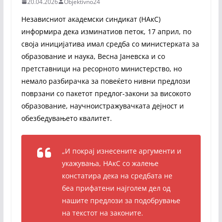
20.04.2026
Objektivno24
Независниот академски синдикат (НАкС)
информира дека изминатиов петок, 17 април, по
своја иницијатива имал средба со министерката за
образование и наука, Весна Јаневска и со
претставници на ресорното министерство, но
немало разбирачка за повеќето нивни предлози
поврзани со пакетот предлог-закони за високото
образование, научноистражувачката дејност и
обезбедувањето квалитет.
„И покрај изнесените аргументи и
укажувања, НАкС со жалење
констатира дека на средбата не
беа прифатени најголем дел од
нашите предлози за подобрување
на текстот на законите.