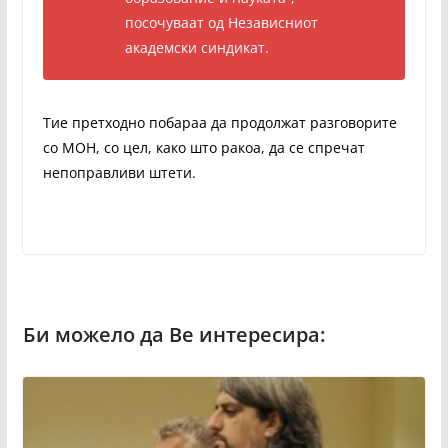
посочуваат од Независниот
академски синдикат.
Тие претходно побараа да продолжат разговорите
со МОН, со цел, како што ракоа, да се спречат
непоправливи штети.