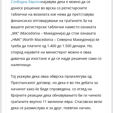
Слободна Европа
најавувa дека е можно да се
донесе решение во врска со регистарските
таблички на возилата кое нема да претставува
финансиско оптоварување на граѓаните.За на
вашите регистерски таблички наместо ознаката
„МК” (Macedonia – Македонија) да стои ознаката
„НМК” (North Macedonia – Северна Македонија) ќе
треба да платите од 1.400 до 1.500 денари. Но,
според најавите на министерот можно е оваа
давачка да изостане и да се најде решение само со
налепници.
Тој укажува дека оваа обврска произлегува од
Преспанскиот договор, но дека е во тек дебата за
начинот како ќе биде спроведена, со оглед на
бројните реакции дека обновувањето би ги чинело
граѓаните вкупно 11 милиони евра. Спасовски вели
дека се размислува и за друг, поевтин начин,