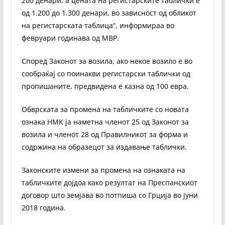
200 денари, а цената на регистарските таблички е
од 1.200 до 1.300 денари, во зависност од обликот
на регистарската таблица“, информираа во
февруари годинава од МВР.
Според Законот за возила, ако некое возило е во
сообраќај со поинакви регистарски таблички од
пропишаните, предвидена е казна од 100 евра.
Обврската за промена на табличките со новата
ознака НМК ја наметна членот 25 од Законот за
возила и членот 28 од Правилникот за форма и
содржина на образецот за издавање таблички.
Законските измени за промена на ознаката на
табличките дојдоа како резултат на Преспанскиот
договор што земјава во потпиша со Грција во јуни
2018 година.