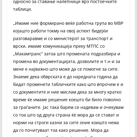
односно за ставање налепници врз постоечките
таблици.
„Имаме ние формирано веќе работна група во МВР
којашто работи токму на овој аспект бидејќи
разговаравме и со министерот за транспорт и
врски, имаме комуникација преку МТПС со
„Макамтранс“ затоа што промената подразбира и
промена во документацијата, дозволите и т.н и за
мене е најважно што може да се помогне за сите.
Знаеме дека обврската е до наредната година да
бидат променети табличките како што впрочем е и
со документите и ние мислам дека за многу кратко
време ќе имаме решение коешто би било поволно
за граѓаните. Јас така барем се надевам и очекувам
со тоа што од друга страна ќе мора да се стават и
норми на строги казни за сите оние коишто нема
да го почитуваат тоа како решение. Мора да