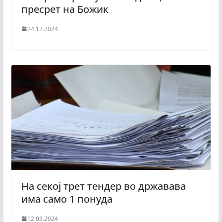
пресрет на Божик
24.12.2024
На секој трет тендер во државава
има само 1 понуда
12.03.2024