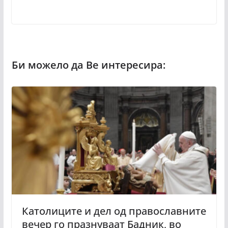
Католиците и дел од православните
вечер го празнуваат Бадник, во