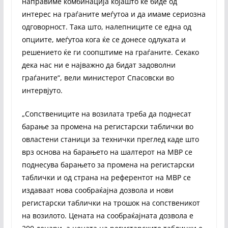
направиме комбинација којашто ќе биде од
интерес на граѓаните меѓутоа и да имаме сериозна
одговорност. Така што, налепниците се една од
опциите, меѓутоа кога ќе се донесе одлуката и
решението ќе ги соопштиме на граѓаните. Секако
дека нас ни е најважно да бидат задоволни
граѓаните“, вели министерот Спасовски во
интервјуто.
„Сопствениците на возилата треба да поднесат
барање за промена на регистарски таблички во
овластени станици за технички преглед каде што
врз основа на барањето на шалтерот на МВР се
поднесува барањето за промена на регистарски
таблички и од страна на референтот на МВР се
издаваат нова сообраќајна дозвола и нови
регистарски таблички на трошок на сопственикот
на возилото. Цената на сообраќајната дозвола е