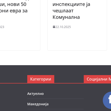
и, нови 50
инспекциите ја
ни евра за
чешлаат
Комунална
023
22.10.2025
Категории
Социјални 
Актуелно
Македонија