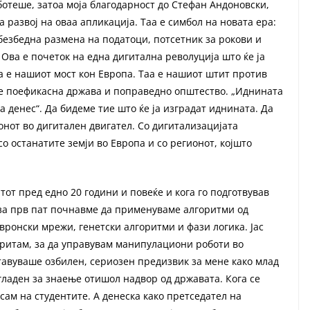
ботеше, затоа моја благодарност до Стефан Андоновски,
развој на оваа апликација. Таа е симбол на новата ера:
безбедна размена на податоци, потсетник за рокови и
Ова е почеток на една дигитална револуција што ќе ја
 е нашиот мост кон Европа. Таа е нашиот штит против
ме поефикасна држава и поправедно општество. „Иднината
а денес“. Да бидеме тие што ќе ја изградат иднината. Да
онот во дигитален двигател. Со дигитализацијата
со останатите земји во Европа и со регионот, којшто
тот пред едно 20 години и повеќе и кога го подготвував
 за прв пат почнавме да применуваме алгоритми од
ронски мрежи, генетски алгоритми и фази логика. Јас
горитам, за да управувам манипулациони роботи во
тавуваше озбилен, сериозен предизвик за мене како млад
гладен за знаење отишол надвор од државата. Кога се
сам на студентите. А денеска како претседател на