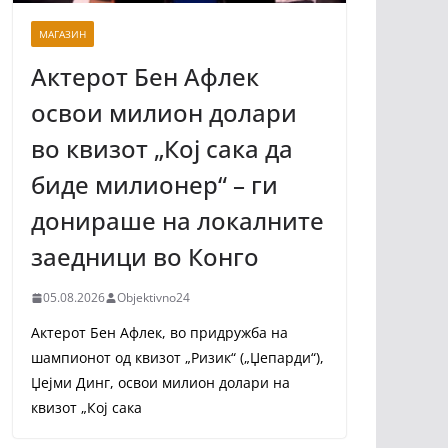
МАГАЗИН
Актерот Бен Афлек
освои милион долари
во квизот „Кој сака да
биде милионер“ – ги
донираше на локалните
заедници во Конго
05.08.2026
Objektivno24
Актерот Бен Афлек, во придружба на
шампионот од квизот „Ризик“ („Џепарди“),
Џејми Динг, освои милион долари на
квизот „Кој сака