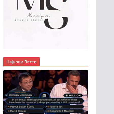
Најнови Вести