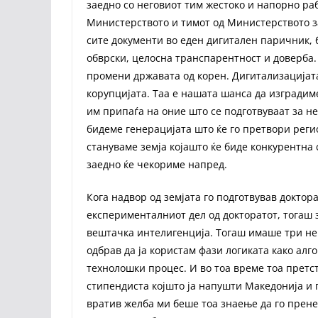
заедно со неговиот тим жестоко и напорно ра
Министерството и тимот од Министерството за 
сите документи во еден дигитален паричник, 
обврски, целосна транспарентност и доверба. 
промени државата од корен. Дигитализацијата
корупцијата. Таа е нашата шанса да изгради
им припаѓа на оние што се подготвуваат за не
бидеме генерацијата што ќе го претвори реги
стануваме земја којашто ќе биде конкурентна 
заедно ќе чекориме напред.
Кога надвор од земјата го подготвував доктора
експерименталниот дел од докторатот, тогаш
вештачка интелигенција. Тогаш имаше три нев
одбрав да ја користам фази логиката како ал
технолошки процес. И во тоа време тоа претс
стипендиста којшто ја напушти Македонија и 
вратив желба ми беше тоа знаење да го прене