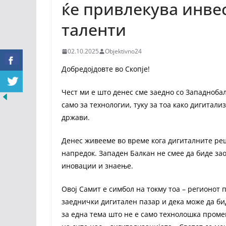
ќе привлекува инве
таленти
02.10.2025
Objektivno24
Добредојдовте во Скопје!
Чест ми е што денес сме заедно со Западноба
само за технологии, туку за тоа како дигитал
држави.
Денес живееме во време кога дигиталните реш
напредок. Западен Балкан не смее да биде за
иновации и знаење.
Овој Самит е симбол на токму тоа – регионот 
заеднички дигитален пазар и дека може да би
за една тема што не е само технолошка промен