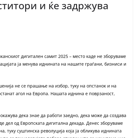
ститори и ќе задржува
лканскиот дигитален самит 2025 – место каде не зборуваме
изацијата ја менува иднината на нашите граѓани, бизниси и
енија не се прашање на избор, туку на опстанок и на
останат агол на Европа. Нашата иднина е поврзаност,
покажува дека знае да работи заедно, дека може да создава
де дел од Европската дигитална декада. Денес зборуваме
а, туку суштинска револуција која ја обликува иднината