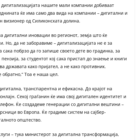
Со дигитализацијата нашите мали компании добиваат
 иднината ќе има само два вида на компании – дигитални и
ен визионер од Силиконската долина.
на дигитални иновации во регионот, земја што ќе
. Но, да не заборавиме – дигитализацијата не е за
ја сака побрзо да го запише своето дете во градинка, за
а пензија, за студентот кој сака пристап до знаење и книги
вува државата како пријател, а не како противник.
е обратно,“ Тоа е наша цел.
дигитална, транспарентна и ефикасна. До крајот на
онлајн. Секој граѓанин ќе има свој дигитален идентитет и
елефон. Ќе создадеме генерации со дигитални вештини –
рсници во Европа. Ќе градиме систем на сајбер-
италното општество.
слуги – тука министерот за дигитална трансформација,