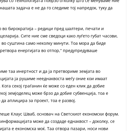
енува со технологијата побрзо отколку што се менуваме ние
нашата задача е не да го следиме тој напредок, туку да
 во бирократија – редици пред шалтери, печати и
целарија. Сите ние сме сведоци како луѓето губат часови,
т во суштина само неколку минути. Тоа мора да биде
претвора енергијата во отпор,“ предупредуваше
име таа инертност и да ја претвориме земјата во
ацијата ја рушиме нееднаквоста меѓу оние кои имаат
 Кога секој граѓанин ќе може со еден клик да добие
екој земјоделец може брзо да добие субвенција, тоа е
 да аплицира за проект, тоа е развој.
елеше Клаус Шваб, основач на Светскиот економски форум.
информацијата може да создаде еднаквост – доколку, се
јата е економска моќ. Таа отвора пазари, носи нови