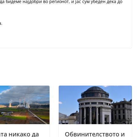
да бидеме најдобри во регионот, и јас сум убеден дека до
е.
а.
та никако да
Обвинителството и