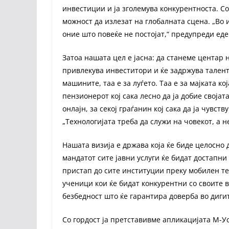
инвестиции и ја зголемува конкурентноста. 
можност да излезат на глобалната сцена. „Во
оние што повеќе не постојат,“ предупреди ед
Затоа нашата цел е јасна: да станеме центар 
привлекува инвеститори и ќе задржува таленти
машините, таа е за луѓето. Таа е за мајката ко
пензионерот кој сака лесно да ја добие својат
онлајн, за секој граѓанин кој сака да ја чувст
„Технологијата треба да служи на човекот, а н
Нашата визија е држава која ќе биде целосно 
мандатот сите јавни услуги ќе бидат достапни 
пристап до сите институции преку мобилен т
ученици кои ќе бидат конкурентни со своите в
безбедност што ќе гарантира доверба во диг
Со гордост ја претставивме апликацијата М-У