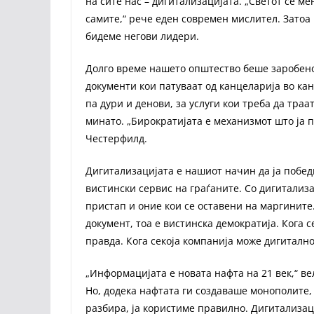
на сите нас – дигитализацијата. „Светот се м
самите,“ рече еден современ мислител. Затоа 
бидеме негови лидери.
Долго време нашето општество беше заробено
документи кои патуваат од канцеларија во кан
па дури и денови, за услуги кои треба да траа
минато. „Бирократијата е механизмот што ја 
Честерфилд.
Дигитализацијата е нашиот начин да ја побед
вистински сервис на граѓаните. Со дигитализ
пристап и оние кои се оставени на маргините.
документ, тоа е вистинска демократија. Кога с
правда. Кога секоја компанија може дигитално
„Информацијата е новата нафта на 21 век,“ в
Но, додека нафтата ги создаваше монополите, 
разбира, ја користиме правилно. Дигитализаци