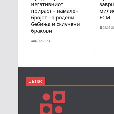
негативниот
заврш
прираст – намален
милио
бројот на родени
ЕСМ
бебиња и склучени
03.05.2
бракови
02.12.2023
За Нас