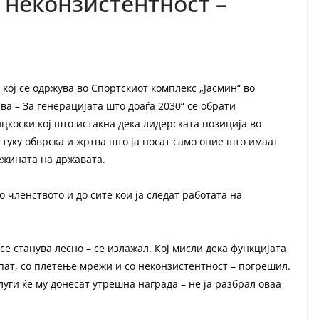
 неконзистентност –
ој се одржува во Спортскиот комплекс „Јасмин“ во
а – За генерацијата што доаѓа 2030“ се обрати
коски кој што истакна дека лидерската позиција во
туку обврска и жртва што ја носат само оние што имаат
тежината на државата.
 членството и до сите кои ја следат работата на
е станува лесно – се излажал. Кој мисли дека функцијата
 пат, со плетење мрежи и со неконзистентност – погрешил.
уги ќе му донесат утрешна награда – не ја разбрал оваа