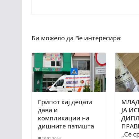
Грипот кај децата
МЛАД
дава и
ЈА И
компликации на
ДИПЛ
дишните патишта
ПРАВ
„Се с
23.01.2024