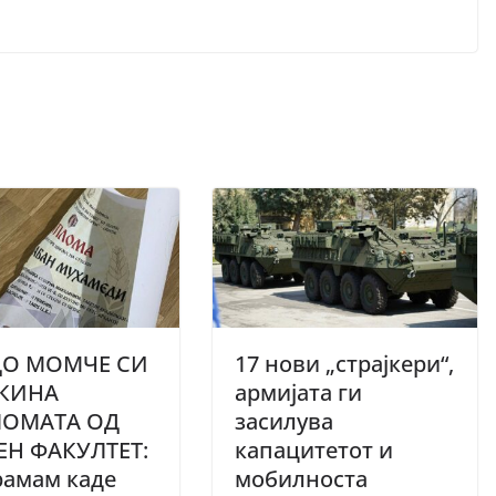
О МОМЧЕ СИ
17 нови „страјкери“,
СКИНА
армијата ги
ОМАТА ОД
засилува
ЕН ФАКУЛТЕТ:
капацитетот и
рамам каде
мобилноста