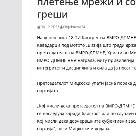
плетење мрежи и со
греши
06.12.2025
Objektivno24
На денешниот 18-ТИ Конгрес на ВМРО-ДПМНЕ к
Кавадарци под мотото „Визија што гради држав
претседателот на ВМРО-ДПМНЕ, Христијан Миц
ВМРО-ДПМНЕ не е награда, ниту привилегија, 
интегритет и дисциплина и сила да ја носат 
Претседателот Мицкоски упати јасна порака до
партијата.
„Кој мисли дека претседател на ВМРО-ДПМНЕ с
се наследува заради блискост или по случаен
Кој мисли дека довчерашните субјективни засл
партија“, вели Мицкоски и додава: