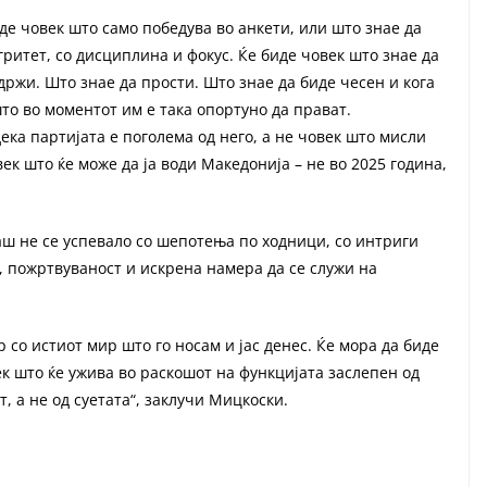
е човек што само победува во анкети, или што знае да
егритет, со дисциплина и фокус. Ќе биде човек што знае да
држи. Што знае да прости. Што знае да биде чесен и кога
што во моментот им е така опортуно да прават.
ека партијата е поголема од него, а не човек што мисли
ек што ќе може да ја води Македонија – не во 2025 година,
 не се успевало со шепотења по ходници, со интриги
, пожртвуваност и искрена намера да се служи на
р со истиот мир што го носам и јас денес. Ќе мора да биде
ек што ќе ужива во раскошот на функцијата заслепен од
т, а не од суетата“, заклучи Мицкоски.