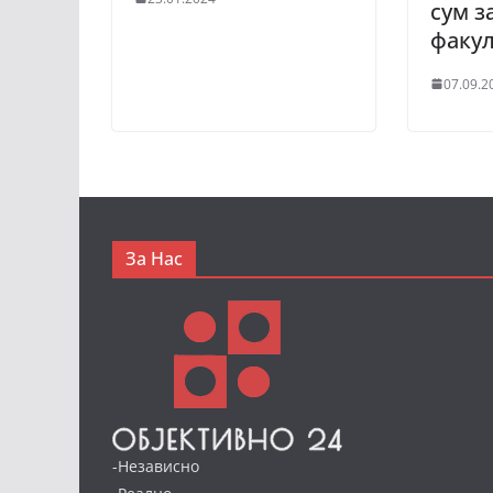
сум 
факул
07.09.2
За Нас
-Независно