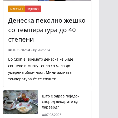
МАГАЗИН
НАЈНОВО
Денеска пеколно жешко
со температура до 40
степени
08.08.2026
Objektivno24
Во Скопје, времето денеска ќе биде
сончево и многу топло со мала до
умерена облачност. Минималната
температура ќе се спушти
Што е здрав појадок
според лекарите од
Харвард?
07.08.2026