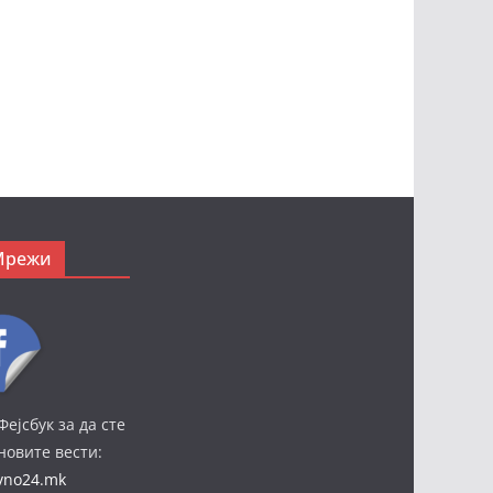
Мрежи
Фејсбук за да сте
јновите вести:
ivno24.mk