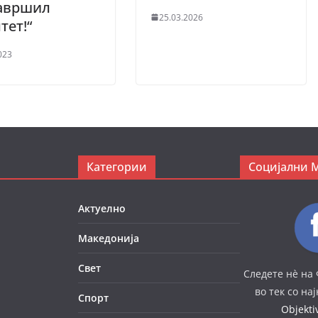
завршил
25.03.2026
тет!“
023
Категории
Социјални 
Актуелно
Македонија
Свет
Следете нè на 
во тек со на
Спорт
Objekt