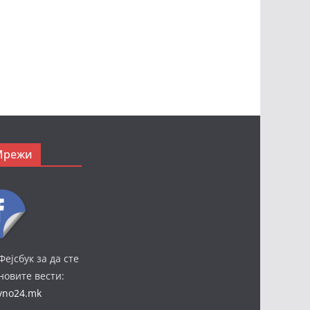
Мрежи
Фејсбук за да сте
јновите вести:
ivno24.mk