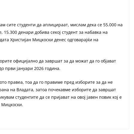
вам сите студенти да аплицираат, мислам дека се 55.000 на
е, 15.300 денари добива секој студент за набавка на
адата Христијан Мицкоски денес одговарајќи на
рите официјално да завршат за да можат да го објават
до први јануари 2026 година.
ото правеа, тоа да го правиме пред изборите за да не
рана на Владата, затоа почекавме изборите да завршат
кувам студентите да се пријават на овој јавен повик кој е
а Мицкоски.