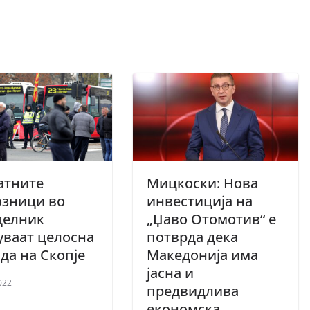
атните
Мицкоски: Нова
озници во
инвестиција на
делник
„Џаво Отомотив“ е
уваат целосна
потврда дека
да на Скопје
Македонија има
јасна и
022
предвидлива
економска