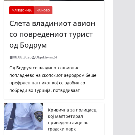
МАКЕДОНИЈА
НАЈНОВО
Слета владиниот авион
со повредениот турист
од Бодрум
08.08.2026
Objektivno24
Од Бодрум со владиното авионче
попладнево на скопскиот аеродром беше
префрлен патникот кој се здобил со
побреди во Турција, потврдиваат
Кривична за полицаец
кој малтретирал
приведено лице во
градски парк