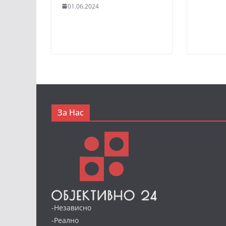
01.06.2024
За Нас
-Независно
-Реално