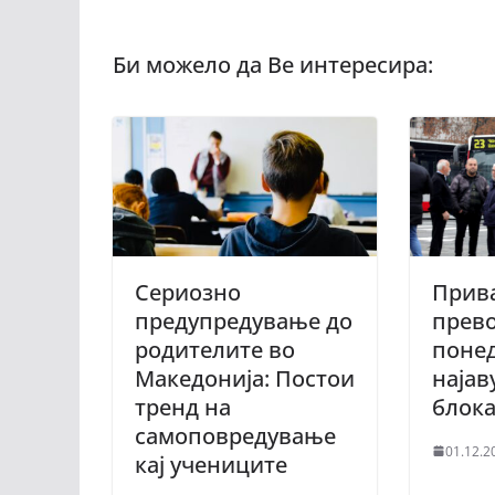
Сериозно
Прив
предупредување до
прев
родителите во
поне
Македонија: Постои
најав
тренд на
блока
самоповредување
01.12.2
кај учениците