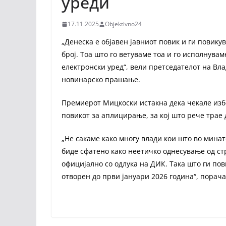
уреди
17.11.2025
Objektivno24
„Денеска е објавен јавниот повик и ги повику
број. Тоа што го ветуваме тоа и го исполнувам
електронски уред“, вели претседателот на Вл
новинарско прашање.
Премиерот Мицкоски истакна дека чекале избо
повикот за аплицирање, за кој што рече трае 
„Не сакаме како многу влади кои што во минат
биде сфатено како неетичко однесување од ст
официјално со одлука на ДИК. Така што ги пови
отворен до први јануари 2026 година“, порач