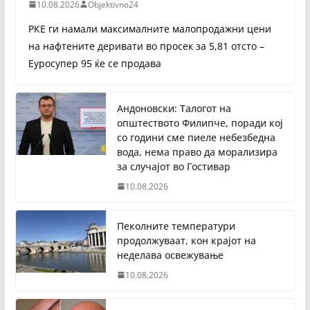
10.08.2026
Objektivno24
РКЕ ги намали максималните малопродажни цени
на нафтените деривати во просек за 5,81 отсто –
Еуросупер 95 ќе се продава
Андоновски: Талогот на
општеството Филипче, поради кој
со години сме пиеле небезбедна
вода, нема право да морализира
за случајот во Гостивар
10.08.2026
Пеколните температури
продолжуваат, кон крајот на
неделава освежување
10.08.2026