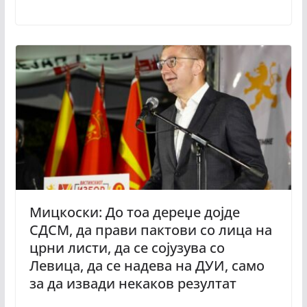
Мицкоски: До тоа дереџе дојде
СДСМ, да прави пактови со лица на
црни листи, да се сојузува со
Левица, да сe надева на ДУИ, само
за да извади некаков резултат