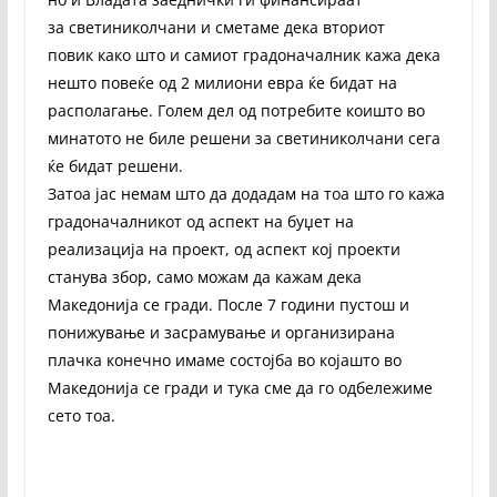
за светиниколчани и сметаме дека вториот
повик како што и самиот градоначалник кажа дека
нешто повеќе од 2 милиони евра ќе бидат на
располагање. Голем дел од потребите коишто во
минатото не биле решени за светиниколчани сега
ќе бидат решени.
Затоа јас немам што да додадам на тоа што го кажа
градоначалникот од аспект на буџет на
реализација на проект, од аспект кој проекти
станува збор, само можам да кажам дека
Македонија се гради. После 7 години пустош и
понижување и засрамување и организирана
плачка конечно имаме состојба во којашто во
Македонија се гради и тука сме да го одбележиме
сето тоа.