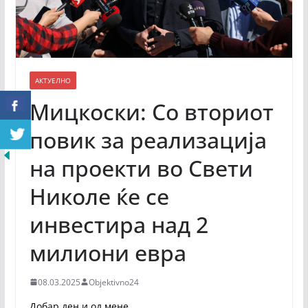
АКТУЕЛНО
Мицкоски: Со вториот
повик за реализација
на проекти во Свети
Николе ќе се
инвестира над 2
милиони евра
08.03.2025
Objektivno24
Добар ден и од мене,