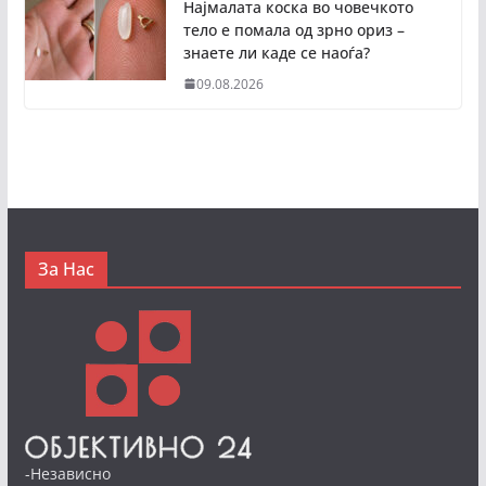
Најмалата коска во човечкото
тело е помала од зрно ориз –
знаете ли каде се наоѓа?
09.08.2026
За Нас
-Независно