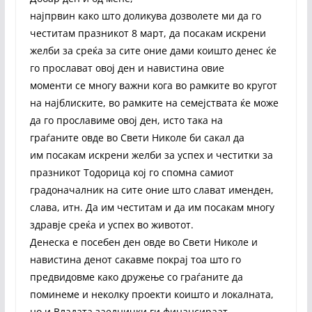
најпрвин како што доликува дозволете ми да го
честитам празникот 8 март, да посакам искрени
желби за среќа за сите оние дами коишто денес ќе
го прослават овој ден и навистина овие
моменти се многу важни кога во рамките во кругот
на најблиските, во рамките на семејствата ќе може
да го прославиме овој ден, исто така на
граѓаните овде во Свети Николе би сакал да
им посакам искрени желби за успех и честитки за
празникот Тодорица кој го спомна самиот
градоначалник на сите оние што слават именден,
слава, итн. Да им честитам и да им посакам многу
здравје среќа и успех во животот.
Денеска е посебен ден овде во Свети Николе и
навистина денот сакавме покрај тоа што го
предвидовме како дружење со граѓаните да
поминеме и неколку проекти коишто и локалната,
но и Владата заеднички ги финансираат